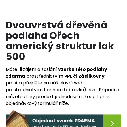
a
j
í
Dvouvrstvá dřevěná
t
podlaha Ořech
?
americký struktur lak
500
HLEDAT
Máte-li zájem o zaslání
vzorku této podlahy
zdarma
prostřednictvím
PPL či Zásilkovny
,
prosím přejděte na náš hlavní web
prostřednictvím banneru (obrázku) níže. Případně
D
o
můžete daný produkt jednoduše nakoupit přes
p
objednávkový formulář níže.
o
r
u