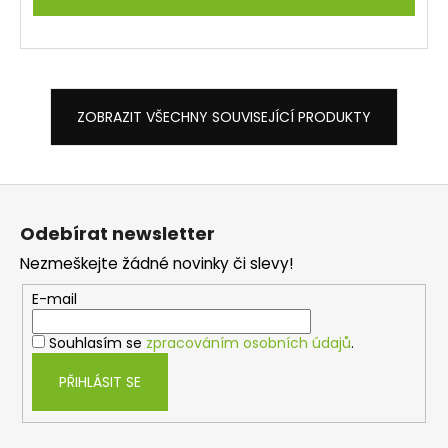
ZOBRAZIT VŠECHNY SOUVISEJÍCÍ PRODUKTY
Z
á
Odebírat newsletter
p
Nezmeškejte žádné novinky či slevy!
a
t
E-mail
í
Souhlasím se
zpracováním osobních údajů
.
PŘIHLÁSIT SE