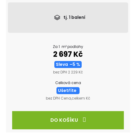
tj.
1
balení
Za 1 m² podlahy
2 697 Kč
Sleva
–5 %
bez DPH 2 229 Kč
Celková cena
Ušetříte
bez DPH Cena,celkem Kč
DO KOŠÍKU