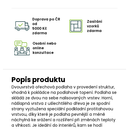
Doprava po ČR
Zasílání
od
vzorků
5000 Kč
zdarma
zdarma
Osobní nebo
online
konzultace
Dvouvrstvá ořechová podlaha v provedení struktur,
vhodná k pokládce na podlahové topení. Podlaha se
skládá ze dvou na sebe nalisovaných vrstev. Horní,
nášlapná vrstva z ušlechtilého dřeva je ze spodní
strany vyztužena speciální podkladní protitahovou
vrstvou, díky které je podlaha pevnější a méně
náchylná ke srážení a rozšíření při změnách teploty
a vlhkosti. Je ideální do interiérů, kam se hodí