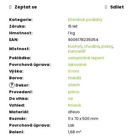
Zeptat se
Sdílet
Kategorie
:
Dřevěné podlahy
Záruka
:
15 let
Hmotnost
:
1 kg
EAN
:
9006178235054
kuchyň
,
chodba
,
pokoj
,
Místnost
:
kancelář
Pokládka
:
celoplošné lepení
Povrchová úprava
:
lakované
Výška
:
11 mm
Barva
:
hnědá
?
ořech
Dekor
:
Provedení
:
prkno
Do vlhka
:
ne
Vzhled
:
tmavá
Materiál
:
dřevo
Rozměr
:
11 x 70 x 500 mm
Povrchová úprava
:
Lak
Balení
:
1,68 m²