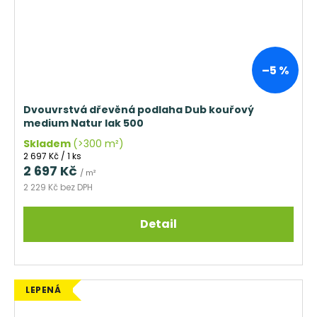
–5 %
Dvouvrstvá dřevěná podlaha Dub kouřový
medium Natur lak 500
Skladem
(>300 m²)
Měrná
2 697 Kč / 1 ks
cena:
2 697 Kč
/ m²
2 229 Kč bez DPH
Detail
LEPENÁ