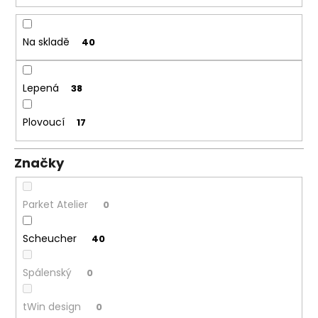
č
t
u
ů
j
Na skladě
40
e
m
e
Lepená
38
TŘÍVRSTVÁ
DŘEVĚNÁ
Plovoucí
17
PODLAHA
DUB
RUSTICO
Značky
CLICK
190
1
Parket Atelier
0
682
Kč
Původně:
Scheucher
40
1
803
Kč
Spálenský
0
tWin design
0