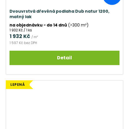
Dvouvrstvá dřevěná podlaha Dub natur 1200,
matný lak
na objednávku - do 14 dnů
(>300 m²)
Měrná
1 932 Kč / 1 ks
cena:
1 932 Kč
/ m²
1 597 Kč bez DPH
Detail
LEPENÁ