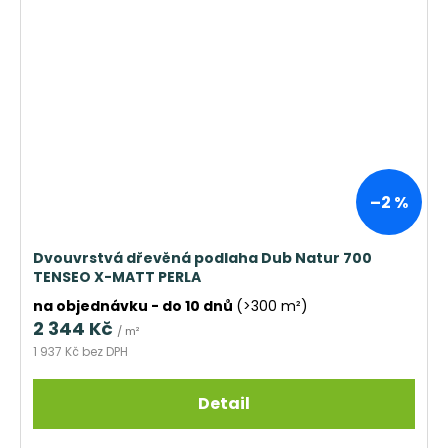
–2 %
Dvouvrstvá dřevěná podlaha Dub Natur 700
TENSEO X-MATT PERLA
na objednávku - do 10 dnů
(>300 m²)
2 344 Kč
/ m²
1 937 Kč bez DPH
Detail