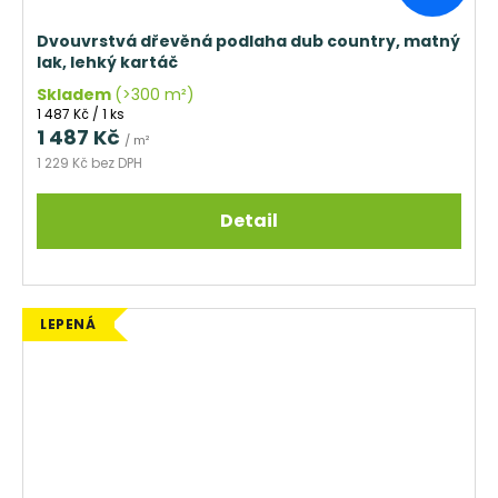
Dvouvrstvá dřevěná podlaha dub country, matný
lak, lehký kartáč
Skladem
(>300 m²)
Měrná
1 487 Kč / 1 ks
cena:
1 487 Kč
/ m²
1 229 Kč bez DPH
Detail
LEPENÁ