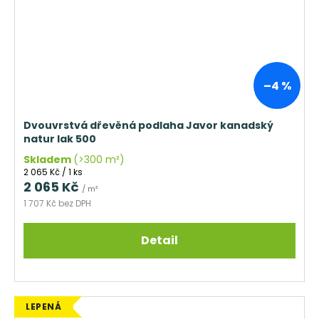
–4 %
Dvouvrstvá dřevěná podlaha Javor kanadský
natur lak 500
Skladem
(>300 m²)
Měrná
2 065 Kč / 1 ks
cena:
2 065 Kč
/ m²
1 707 Kč bez DPH
Detail
LEPENÁ