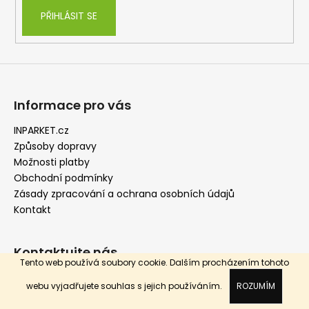
v
PŘIHLÁSIT SE
ý
p
i
s
u
Informace pro vás
INPARKET.cz
Způsoby dopravy
Možnosti platby
Obchodní podmínky
Zásady zpracování a ochrana osobních údajů
Kontakt
Kontaktujte nás
Tento web používá soubory cookie. Dalším procházením tohoto
webu vyjadřujete souhlas s jejich používáním.
ROZUMÍM