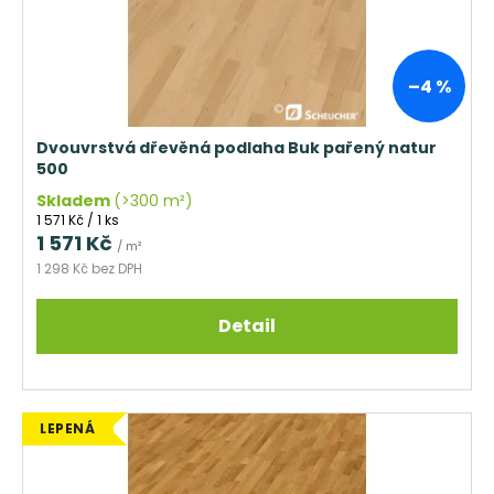
o
d
u
k
–4 %
t
ů
Dvouvrstvá dřevěná podlaha Buk pařený natur
500
Skladem
(>300 m²)
Měrná
1 571 Kč / 1 ks
cena:
1 571 Kč
/ m²
1 298 Kč bez DPH
Detail
LEPENÁ