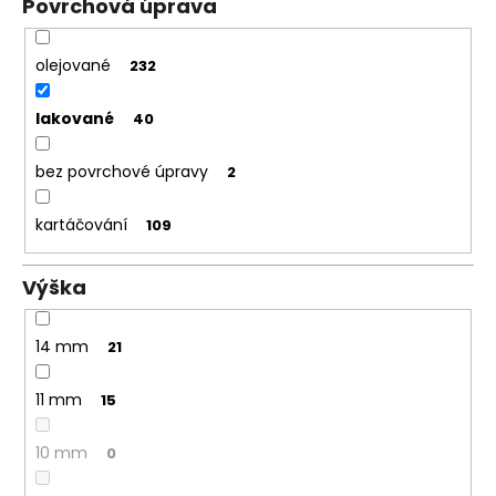
Povrchová úprava
olejované
232
lakované
40
bez povrchové úpravy
2
kartáčování
109
Výška
14 mm
21
11 mm
15
10 mm
0