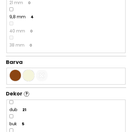
21 mm
0
9,8 mm
4
40 mm
0
38 mm
0
Barva
Dekor
?
dub
21
buk
5