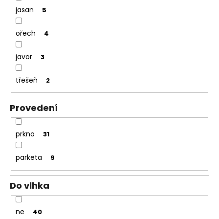
jasan
5
ořech
4
javor
3
třešeň
2
Provedení
prkno
31
parketa
9
Do vlhka
ne
40