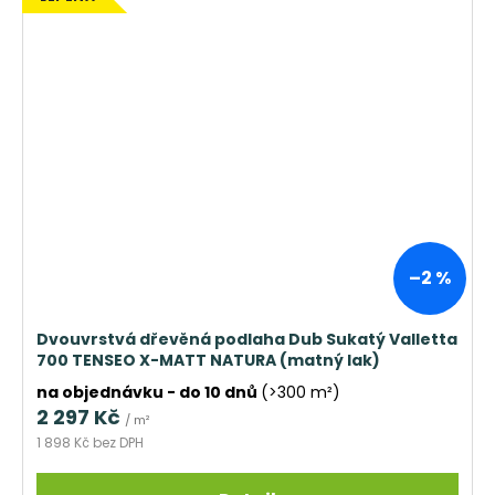
–2 %
Dvouvrstvá dřevěná podlaha Dub Sukatý Valletta
700 TENSEO X-MATT NATURA (matný lak)
na objednávku - do 10 dnů
(>300 m²)
2 297 Kč
/ m²
1 898 Kč bez DPH