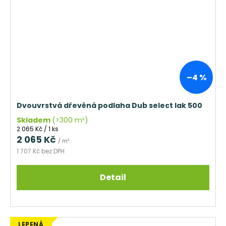
–4 %
Dvouvrstvá dřevěná podlaha Dub select lak 500
Skladem
(>300 m²)
Měrná
2 065 Kč / 1 ks
cena:
2 065 Kč
/ m²
1 707 Kč bez DPH
Detail
LEPENÁ