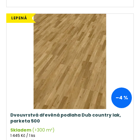
LEPENÁ
–4 %
Dvouvrstvá dřevěná podlaha Dub country lak,
parketa 500
Skladem
(>300 m²)
Měrná
1 445 Kč / 1 ks