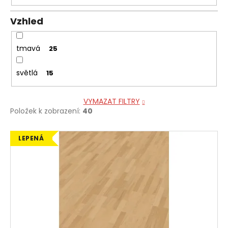
Vzhled
tmavá
25
světlá
15
VYMAZAT FILTRY
Položek k zobrazení:
40
V
LEPENÁ
ý
p
i
s
p
r