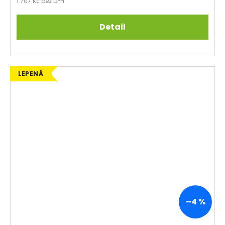
1 707 Kč bez DPH
Detail
LEPENÁ
–4 %