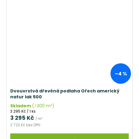
–4 %
Dvouvrstvá dřevěná podlaha Ořech americký
natur lak 500
Skladem
(>300 m²)
Měrná
3 295 Kč / 1 ks
cena:
3 295 Kč
/ m²
2 723 Kč bez DPH