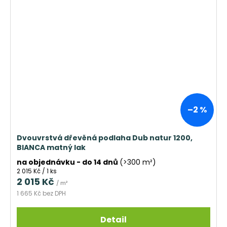
–2 %
Dvouvrstvá dřevěná podlaha Dub natur 1200,
BIANCA matný lak
na objednávku - do 14 dnů
(>300 m²)
Měrná
2 015 Kč / 1 ks
cena:
2 015 Kč
/ m²
1 665 Kč bez DPH
Detail