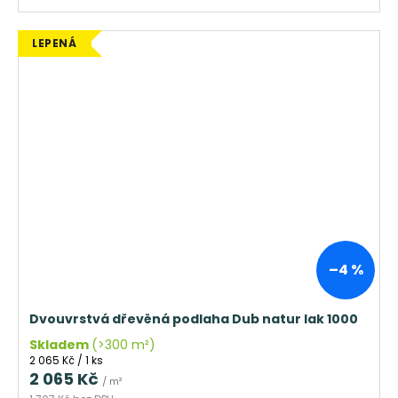
LEPENÁ
–4 %
Dvouvrstvá dřevěná podlaha Dub natur lak 1000
Skladem
(>300 m²)
Měrná
2 065 Kč / 1 ks
cena:
2 065 Kč
/ m²