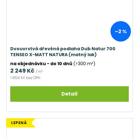
–2 %
Dvouvrstvá dřevěná podlaha Dub Natur 700
TENSEO X-MATT NATURA (matný lak)
na objednávku - do 10 dnů
(>300 m²)
2 249 Kč
/ m²
1 859 Kč bez DPH
Detail
LEPENÁ