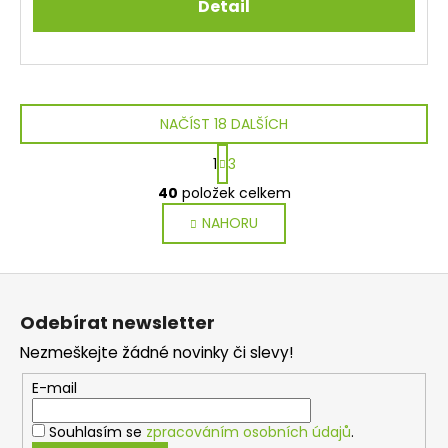
Detail
NAČÍST 18 DALŠÍCH
S
1
3
t
O
r
40
položek celkem
v
á
NAHORU
l
n
k
á
o
d
Z
v
a
á
á
c
Odebírat newsletter
n
p
í
í
Nezmeškejte žádné novinky či slevy!
p
a
r
t
E-mail
v
í
k
Souhlasím se
zpracováním osobních údajů
.
y