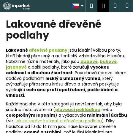
K
Přejít
Hledat
Náku
M
Přihlášen
na
o
obsah
Zpět
Zpět
košík
š
Lakované dřevěné
í
C
podlahy
k
o
p
Lakované
dřevěné podlahy
jsou ideální volbou pro ty,
o
kteří hledají přirozený a autentický vzhled svého interiéru.
Nabízíme různé materiály, jako jsou
dubové
,
bukové
,
t
jasanové
a další podlahy, které zaručují
vysokou
ř
odolnost a dlouhou životnost
. Povrchová úprava lakem
e
dodává podlahám
lesklý a uhlazený vzhled
, který
zvýrazňuje přirozenou krásu dřeva a zároveň poskytuje
b
vynikající
ochranu proti opotřebení, poškrábání a
u
vlhkosti
.
j
Každá podlaha v této kategorii je navržena tak, aby byla
e
snadno instalovatelná (
plovoucí pokládkou
nebo
celoplošným lepením
) a vyžadovala
minimální údržbu
t
(viz
Jak se správně starat o dřevěnou podlahu
). Díky
e
tloušťce od 10 do 14 mm jsou naše lakované dřevěné
n
podlahy
odolné a stabilní
, což je činí ideálními pro