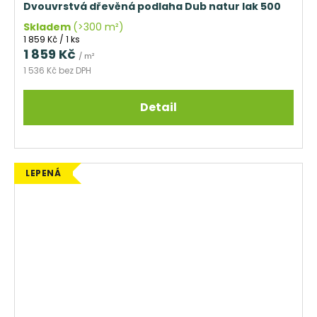
Dvouvrstvá dřevěná podlaha Dub natur lak 500
Skladem
(>300 m²)
Měrná
1 859 Kč / 1 ks
cena:
1 859 Kč
/ m²
1 536 Kč bez DPH
Detail
LEPENÁ