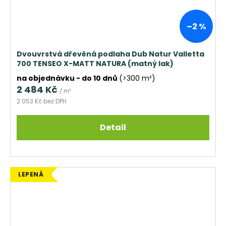
–2 %
Dvouvrstvá dřevěná podlaha Dub Natur Valletta
700 TENSEO X-MATT NATURA (matný lak)
na objednávku - do 10 dnů
(>300 m²)
2 484 Kč
/ m²
2 053 Kč bez DPH
Detail
LEPENÁ