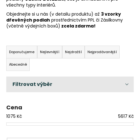
všechny typy interiérů.
a
Objednejte si u nás (v detailu produktu) až
3 vzorky
j
dřevěných podlah
prostřednictvím PPL či Zásilkovny
í
(včetně výdejních boxů)
zcela zdarma!
t
?
Ř
a
Doporučujeme
Nejlevnější
Nejdražší
Nejprodávanější
z
Abecedně
e
HLEDAT
n
í
p
D
r
o
Cena
o
p
d
1075
Kč
5617
Kč
o
u
r
k
u