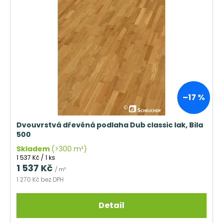
–17 %
Dvouvrstvá dřevěná podlaha Dub classic lak, Bila
500
Skladem
(>300 m²)
Měrná
1 537 Kč / 1 ks
cena:
1 537 Kč
/ m²
1 270 Kč bez DPH
Detail