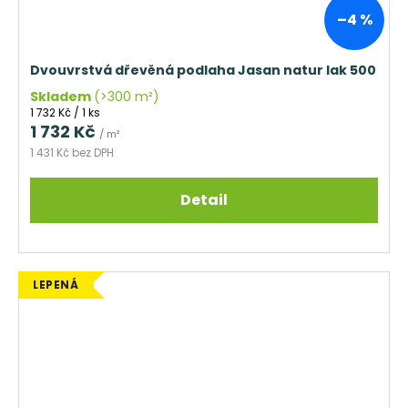
–4 %
Dvouvrstvá dřevěná podlaha Jasan natur lak 500
Skladem
(>300 m²)
Měrná
1 732 Kč / 1 ks
cena:
1 732 Kč
/ m²
1 431 Kč bez DPH
Detail
LEPENÁ