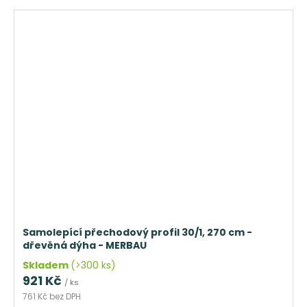
Samolepící přechodový profil 30/1, 270 cm -
dřevěná dýha - MERBAU
Skladem
(>300 ks)
921 Kč
/ ks
761 Kč bez DPH