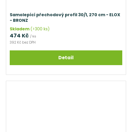
Samolepící přechodový profil 30/1, 270 cm - ELOX
- BRONZ
Skladem
(>300 ks)
474 Kč
/ ks
392 Kč bez DPH
Detail