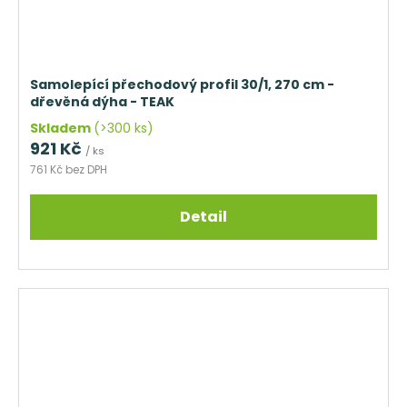
Samolepící přechodový profil 30/1, 270 cm -
dřevěná dýha - TEAK
Skladem
(>300 ks)
921 Kč
/ ks
761 Kč bez DPH
Detail