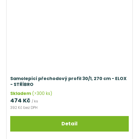
Samolepící přechodový profil 30/1, 270 cm - ELOX
- STŘÍBRO
Skladem
(>300 ks)
474 Kč
/ ks
392 Kč bez DPH
Detail