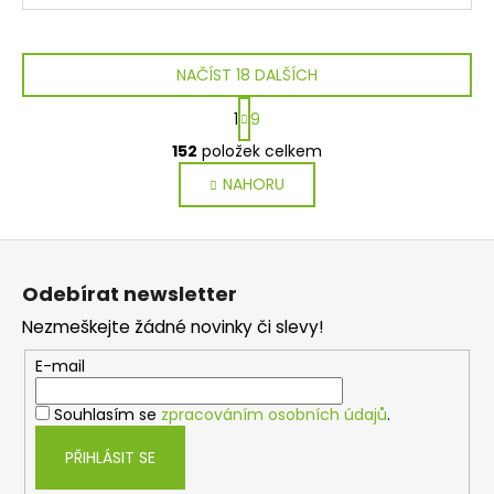
NAČÍST 18 DALŠÍCH
S
1
9
t
O
r
152
položek celkem
v
á
NAHORU
l
n
k
á
o
d
Z
v
a
á
á
c
Odebírat newsletter
n
p
í
í
Nezmeškejte žádné novinky či slevy!
p
a
r
t
E-mail
v
í
k
Souhlasím se
zpracováním osobních údajů
.
y
v
PŘIHLÁSIT SE
ý