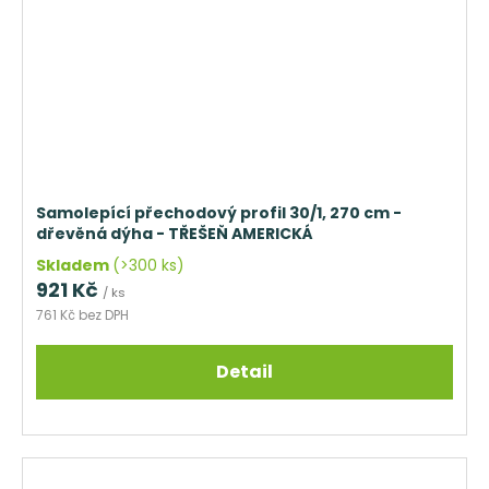
Samolepící přechodový profil 30/1, 270 cm -
dřevěná dýha - TŘEŠEŇ AMERICKÁ
Skladem
(>300 ks)
921 Kč
/ ks
761 Kč bez DPH
Detail