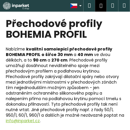
K
Přejít
Hledat
Náku
M
Přihlášen
na
o
obsah
Zpět
Zpět
košík
š
Přechodové profily
í
C
BOHEMIA PROFIL
k
o
p
Nabízíme
kvalitní samolepicí přechodové profily
o
BOHEMIA PROFIL
o šířce 30 mm
a
40 mm
ve dvou
délkách, a to
90 cm
a
270 cm
. Přechodové profily
t
umožňují dosáhnout neviditelného spoje mezi
ř
přechodovým profilem a podlahovou krytinou.
e
Přechodové profily zakrývají dilatační spáry nebo otvory
mezi jednotlivými místnostmi v přechodových zónách
b
tím nejjednodušším možným způsobem - jen
u
odstraněním ochranného silikonového papíru a
j
nalepením přímo na podlahovou krytinu pomocí tmelu s
dokonalou přilnavostí. Tyto přechodové profily tak není
e
nutné vrtat. Jiné přechodové profily např. z řady 50/1,
t
950/1, 60/1, 960/1 a dalších je možné nezávazně poptat na
e
info@inparket.cz
.
n