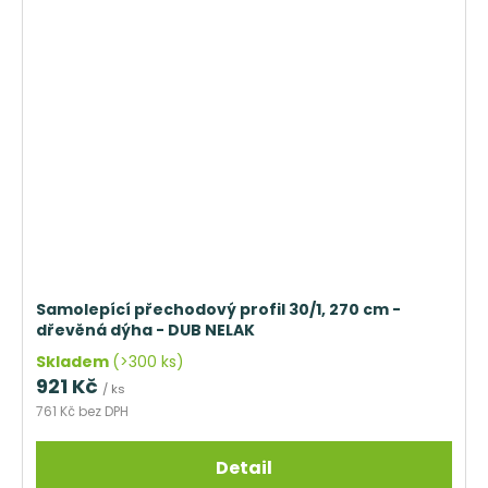
Samolepící přechodový profil 30/1, 270 cm -
dřevěná dýha - DUB NELAK
Skladem
(>300 ks)
921 Kč
/ ks
761 Kč bez DPH
Detail