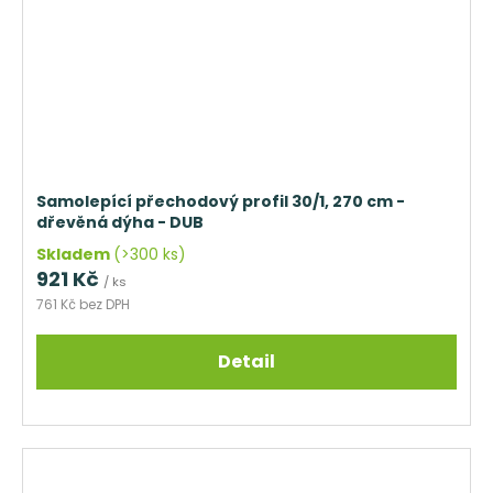
Samolepící přechodový profil 30/1, 270 cm -
dřevěná dýha - DUB
Skladem
(>300 ks)
921 Kč
/ ks
761 Kč bez DPH
Detail