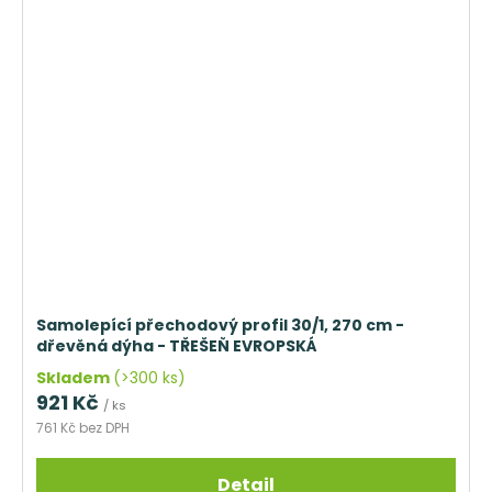
Samolepící přechodový profil 30/1, 270 cm -
dřevěná dýha - TŘEŠEŇ EVROPSKÁ
Skladem
(>300 ks)
921 Kč
/ ks
761 Kč bez DPH
Detail