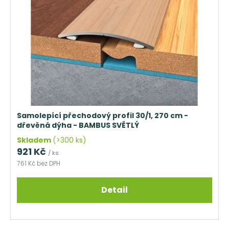
č
k
s
u
t
p
j
ů
r
e
m
o
e
d
u
TŘÍVRSTVÁ
k
DŘEVĚNÁ
PODLAHA
t
DUB
ů
SUPERRUSTIC
Samolepící přechodový profil 30/1, 270 cm -
-
dřevěná dýha - BAMBUS SVĚTLÝ
CLICK
Skladem
(>300 ks)
2
921 Kč
166
/ ks
Kč
761 Kč bez DPH
Původně:
2
287
Detail
Kč