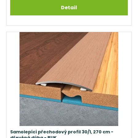
Detail
Samolepící přechodový profil 30/1, 270 cm -
dřevěná dýha - BUK