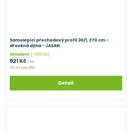
Samolepící přechodový profil 30/1, 270 cm -
dřevěná dýha - JASAN
Skladem
(>300 ks)
921 Kč
/ ks
761 Kč bez DPH
Detail