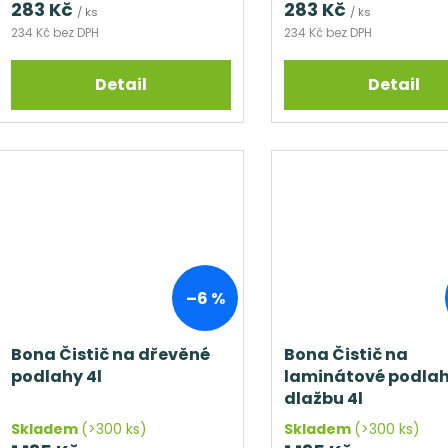
283 Kč
283 Kč
ů
/ ks
/ ks
234 Kč bez DPH
234 Kč bez DPH
Detail
Detail
–6 %
Bona Čistič na dřevěné
Bona Čistič na
podlahy 4l
laminátové podlah
dlažbu 4l
Skladem
(>300 ks)
Skladem
(>300 ks)