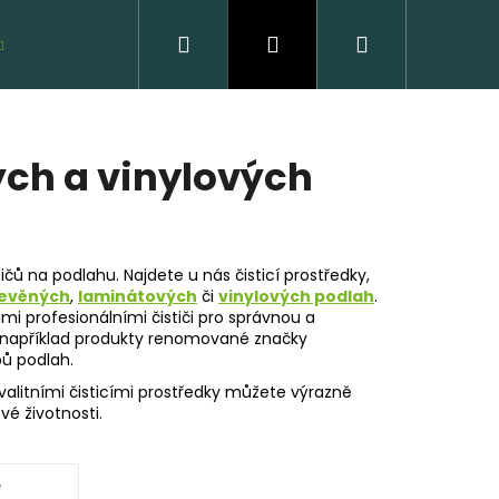
Hledat
Přihlášení
Nákupní
VZORKY ZDARMA
košík
ých a vinylových
tičů na podlahu. Najdete u nás čisticí prostředky,
evěných
,
laminátových
či
vinylových podlah
.
imi profesionálními čističi pro správnou a
me například produkty renomované značky
VĚNÁ PODLAHA DUB
ů podlah.
CLICK
kvalitními čisticími prostředky můžete výrazně
ové životnosti.
 Kč
é