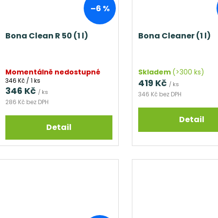
–6 %
Bona Clean R 50 (1 l)
Bona Cleaner (1 l)
Momentálně nedostupné
Skladem
(>300 ks)
Měrná
346 Kč / 1 ks
419 Kč
/ ks
cena:
346 Kč
/ ks
346 Kč bez DPH
286 Kč bez DPH
Detail
Detail