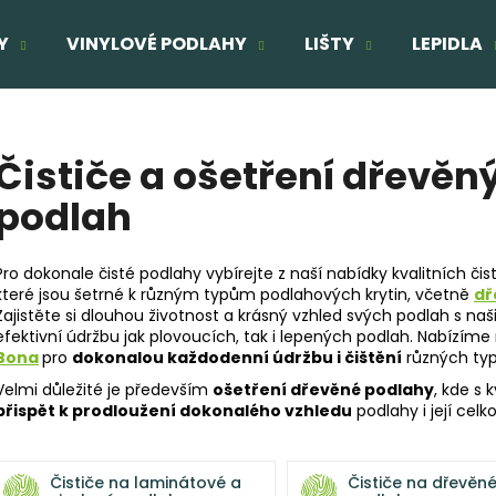
Y
VINYLOVÉ PODLAHY
LIŠTY
LEPIDLA
Co potřebujete najít?
Čističe a ošetření dřevěn
podlah
HLEDAT
Pro dokonale čisté podlahy vybírejte z naší nabídky kvalitních čis
které jsou šetrné k různým typům podlahových krytin, včetně
dř
Doporučujeme
Zajistěte si dlouhou životnost a krásný vzhled svých podlah s naš
efektivní údržbu jak plovoucích, tak i lepených podlah. Nabízí
TŘÍVRSTVÁ DŘEVĚNÁ PODLAHA DUB
TŘÍVRSTVÁ DŘE
Bona
pro
dokonalou každodenní údržbu i čištění
různých typ
ELEGANT CLICK 190
SUPERRUSTIC - 
Velmi důležité je především
ošetření dřevěné podlahy
, kde s 
1 803 Kč
2 166 Kč
přispět k prodloužení dokonalého vzhledu
podlahy i její celk
Původně:
2 160 Kč
Původně:
2 287
Čističe na laminátové a
Čističe na dřevěn