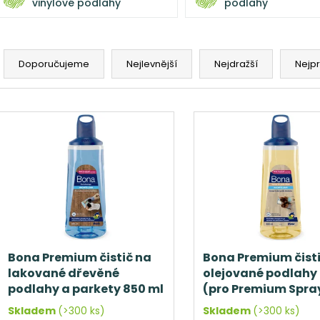
vinylové podlahy
podlahy
Ř
a
Doporučujeme
Nejlevnější
Nejdražší
Nejp
z
e
V
n
ý
í
p
p
i
r
s
o
p
d
r
u
o
k
d
Bona Premium čistič na
Bona Premium čist
t
lakované dřevěné
olejované podlahy
u
ů
podlahy a parkety 850 ml
(pro Premium Spra
k
(pro Premium Spray mop)
t
Skladem
(>300 ks)
Skladem
(>300 ks)