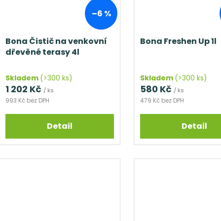
–6 %
Bona Čistič na venkovní
Bona Freshen Up 1l
dřevěné terasy 4l
Skladem
(>300 ks)
Skladem
(>300 ks)
1 202 Kč
580 Kč
/ ks
/ ks
993 Kč bez DPH
479 Kč bez DPH
Detail
Detail