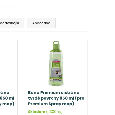
rodávanější
Abecedně
ič na
Bona Premium čistič na
 850 ml
tvrdé povrchy 850 ml (pro
y mop)
Premium Spray mop)
Skladem
(>300 ks)