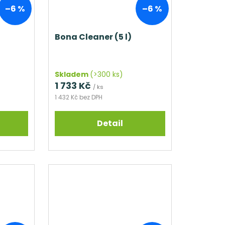
–6 %
–6 %
Bona Cleaner (5 l)
Skladem
(>300 ks)
1 733 Kč
/ ks
1 432 Kč bez DPH
Detail