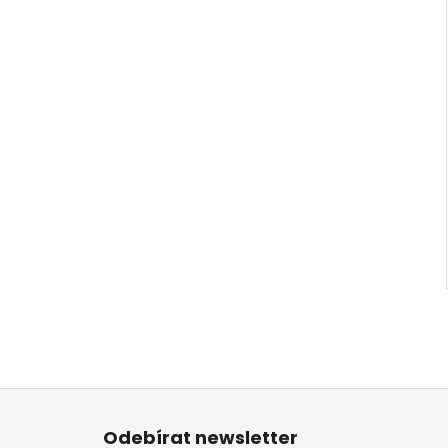
Z
á
Odebírat newsletter