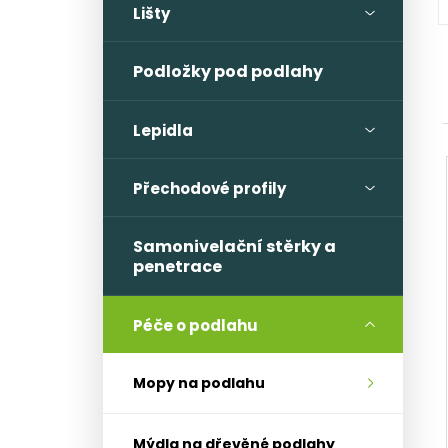
l
Lišty
Podložky pod podlahy
Lepidla
Přechodové profily
Samonivelační stěrky a
penetrace
Péče o podlahu
Mopy na podlahu
Mýdla na dřevěné podlahy