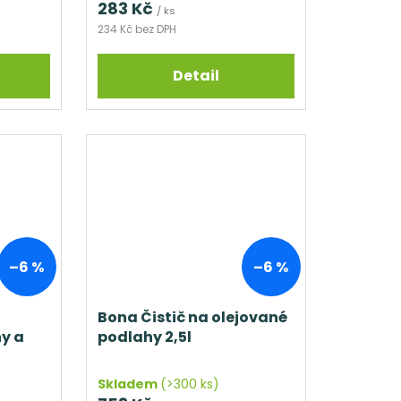
283 Kč
/ ks
234 Kč bez DPH
Detail
–6 %
–6 %
Bona Čistič na olejované
y a
podlahy 2,5l
Skladem
(>300 ks)