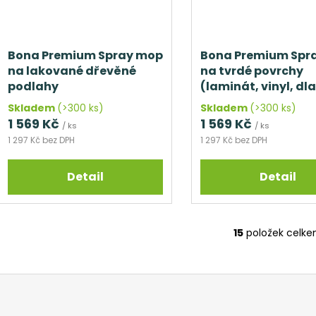
Bona Premium Spray mop
Bona Premium Spr
na lakované dřevěné
na tvrdé povrchy
podlahy
(laminát, vinyl, dl
Skladem
(>300 ks)
Skladem
(>300 ks)
1 569 Kč
1 569 Kč
/ ks
/ ks
1 297 Kč bez DPH
1 297 Kč bez DPH
Detail
Detail
15
položek celk
O
v
l
á
d