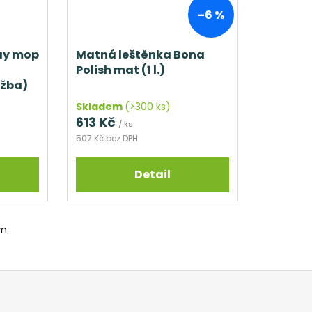
–6 %
ay mop
Matná leštěnka Bona
Polish mat (1 l.)
ažba)
Skladem
(>300 ks)
613 Kč
/ ks
507 Kč bez DPH
Detail
em