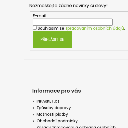
p
Nezmeškejte žádné novinky či slevy!
a
t
E-mail
í
Souhlasím se
zpracováním osobních údajů
.
PŘIHLÁSIT SE
Informace pro vás
INPARKET.cz
Způsoby dopravy
Možnosti platby
Obchodní podmínky
Zásady zpracování a ochrana osobních