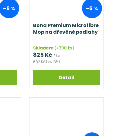
–6 %
–6 %
Bona Premium Microfibre
Mop na dřevěné podlahy
Skladem
(>300 ks)
825 Kč
/ ks
682 Kč bez DPH
Detail