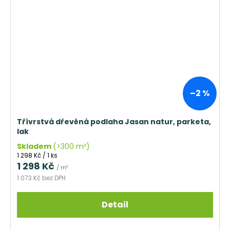
–2 %
Třívrstvá dřevěná podlaha Jasan natur, parketa,
lak
Skladem
(>300 m²)
Měrná
1 298 Kč / 1 ks
cena:
1 298 Kč
/ m²
1 073 Kč bez DPH
Detail