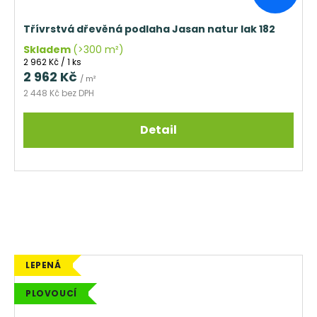
Třívrstvá dřevěná podlaha Jasan natur lak 182
Skladem
(>300 m²)
Měrná
2 962 Kč / 1 ks
cena:
2 962 Kč
/ m²
2 448 Kč bez DPH
Detail
LEPENÁ
PLOVOUCÍ