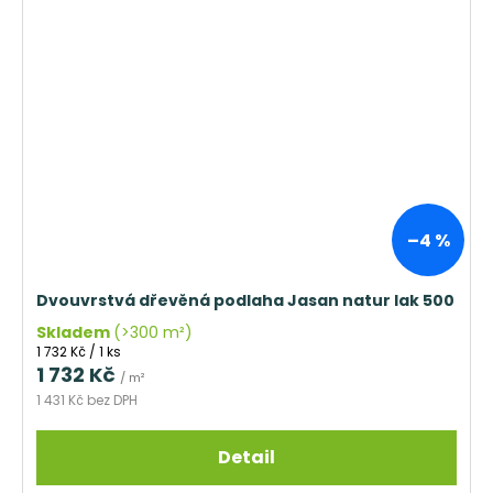
–4 %
Dvouvrstvá dřevěná podlaha Jasan natur lak 500
Skladem
(>300 m²)
Měrná
1 732 Kč / 1 ks
cena:
1 732 Kč
/ m²
1 431 Kč bez DPH
Detail