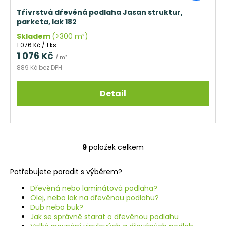
Třívrstvá dřevěná podlaha Jasan struktur,
parketa, lak 182
Skladem
(>300 m²)
Měrná
1 076 Kč / 1 ks
cena:
1 076 Kč
/ m²
889 Kč bez DPH
Detail
9
položek celkem
O
v
Potřebujete poradit s výběrem?
l
á
Dřevěná nebo laminátová podlaha?
d
Olej, nebo lak na dřevěnou podlahu?
a
Dub nebo buk?
Jak se správně starat o dřevěnou podlahu
c