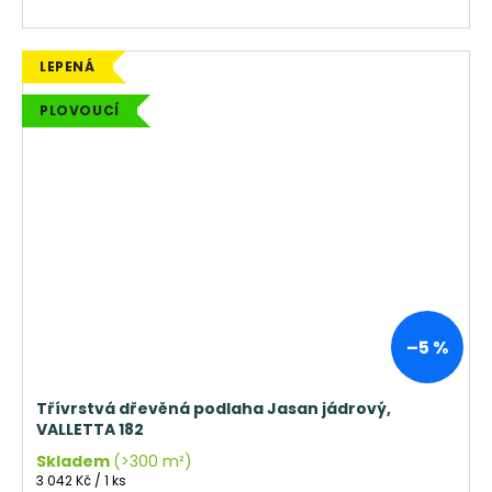
LEPENÁ
PLOVOUCÍ
–5 %
Třívrstvá dřevěná podlaha Jasan jádrový,
VALLETTA 182
Skladem
(>300 m²)
Měrná
3 042 Kč / 1 ks