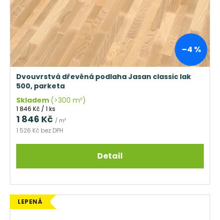
–4 %
Dvouvrstvá dřevěná podlaha Jasan classic lak
500, parketa
Skladem
(>300 m²)
Měrná
1 846 Kč / 1 ks
cena:
1 846 Kč
/ m²
1 526 Kč bez DPH
Detail
LEPENÁ