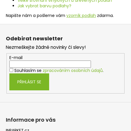
Velké srovnání vinylových a dřevěných podlah
í
Jak vybrat barvu podlahy?
p
r
Napište nám a pošleme vám
vzorník podlah
zdarma.
v
Z
k
á
y
Odebírat newsletter
v
p
ý
Nezmeškejte žádné novinky či slevy!
a
p
t
E-mail
i
í
s
Souhlasím se
zpracováním osobních údajů
.
u
PŘIHLÁSIT SE
Informace pro vás
INPARKET.cz