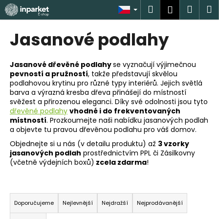
K
Přejít
Hledat
Náku
M
Přihlášen
na
o
obsah
Zpět
Zpět
košík
š
Jasanové podlahy
í
C
k
o
Jasanové dřevěné podlahy
se vyznačují výjimečnou
pevností a pružností
, takže představují skvělou
p
podlahovou krytinu pro různé typy interiérů. Jejich světlá
o
barva a výrazná kresba dřeva přinášejí do místností
t
svěžest a přirozenou eleganci. Díky své odolnosti jsou tyto
dřevěné podlahy
vhodné i do frekventovaných
ř
místností
. Prozkoumejte naši nabídku jasanových podlah
e
a objevte tu pravou dřevěnou podlahu pro váš domov.
b
Objednejte si u nás (v detailu produktu) až
3 vzorky
u
jasanových podlah
prostřednictvím PPL či Zásilkovny
(včetně výdejních boxů)
zcela zdarma
!
j
e
Ř
t
a
e
Doporučujeme
Nejlevnější
Nejdražší
Nejprodávanější
z
n