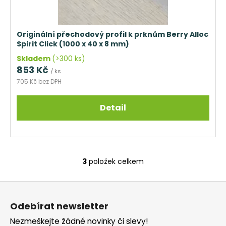
Originální přechodový profil k prknům Berry Alloc
Spirit Click (1000 x 40 x 8 mm)
Skladem
(>300 ks)
853 Kč
/ ks
705 Kč bez DPH
Detail
3
položek celkem
O
v
Z
l
á
á
Odebírat newsletter
d
p
a
Nezmeškejte žádné novinky či slevy!