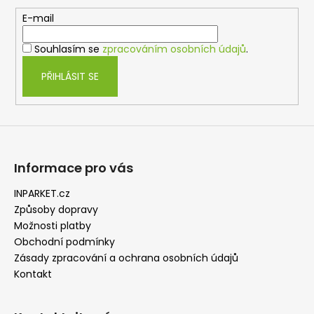
a
c
t
E-mail
í
í
p
Souhlasím se
zpracováním osobních údajů
.
r
v
PŘIHLÁSIT SE
k
y
v
ý
p
i
Informace pro vás
s
u
INPARKET.cz
Způsoby dopravy
Možnosti platby
Obchodní podmínky
Zásady zpracování a ochrana osobních údajů
Kontakt