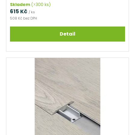
Skladem
(>300 ks)
615 Kč
/ ks
508 Kč bez DPH
Detail