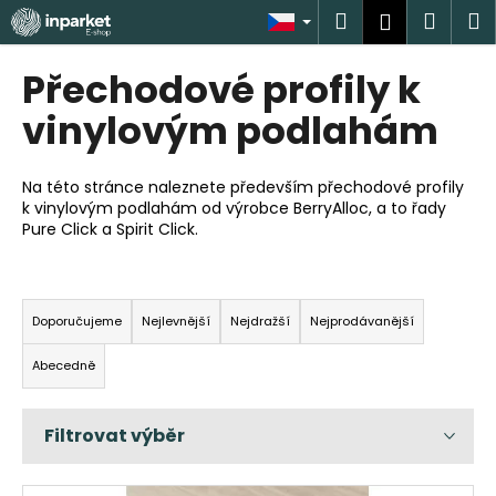
K
Přejít
Hledat
Náku
M
Přihlášen
na
o
obsah
Zpět
Zpět
košík
š
Přechodové profily k
í
C
vinylovým podlahám
k
o
p
Na této stránce naleznete především přechodové profily
o
k vinylovým podlahám od výrobce BerryAlloc, a to řady
Pure Click a Spirit Click.
t
ř
e
Ř
b
a
Doporučujeme
Nejlevnější
Nejdražší
Nejprodávanější
u
z
Abecedně
j
e
e
n
t
í
e
p
n