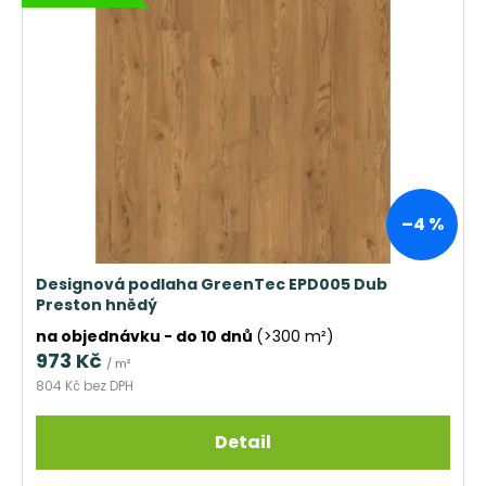
–4 %
Designová podlaha GreenTec EPD005 Dub
Preston hnědý
na objednávku - do 10 dnů
(>300 m²)
973 Kč
/ m²
804 Kč bez DPH
Detail