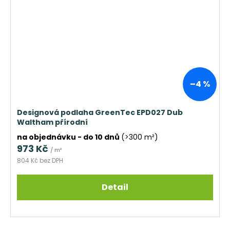
–4 %
Designová podlaha GreenTec EPD027 Dub
Waltham přírodní
na objednávku - do 10 dnů
(>300 m²)
973 Kč
/ m²
804 Kč bez DPH
Detail