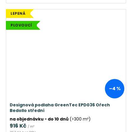
LEPENÁ
PLOVOUCÍ
–4 %
Designová podlaha GreenTec EPD036 Ořech
Bedollo střední
na objednávku - do 10 dnů
(>300 m²)
916 Kč
/ m²