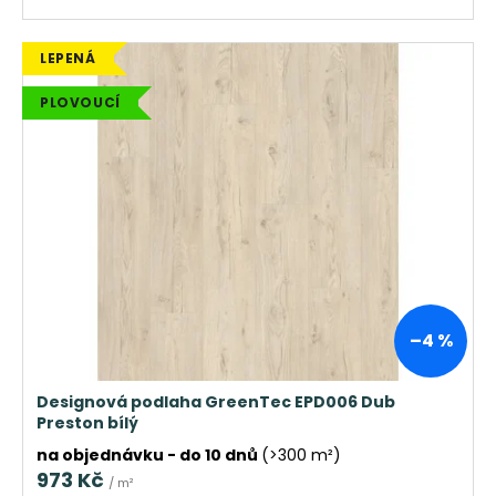
LEPENÁ
PLOVOUCÍ
–4 %
Designová podlaha GreenTec EPD006 Dub
Preston bílý
na objednávku - do 10 dnů
(>300 m²)
973 Kč
/ m²