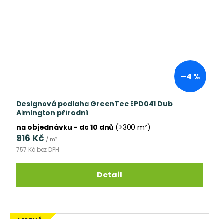
–4 %
Designová podlaha GreenTec EPD041 Dub
Almington přírodní
na objednávku - do 10 dnů
(>300 m²)
916 Kč
/ m²
757 Kč bez DPH
Detail