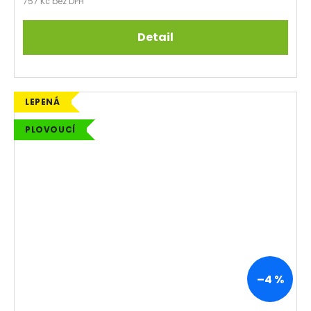
757 Kč bez DPH
Detail
LEPENÁ
PLOVOUCÍ
–4 %