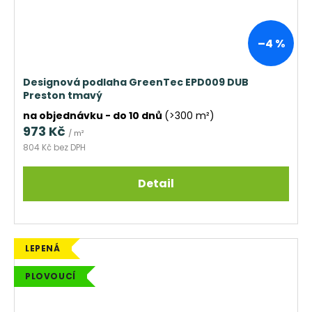
–4 %
Designová podlaha GreenTec EPD009 DUB
Preston tmavý
na objednávku - do 10 dnů
(>300 m²)
973 Kč
/ m²
804 Kč bez DPH
Detail
LEPENÁ
PLOVOUCÍ