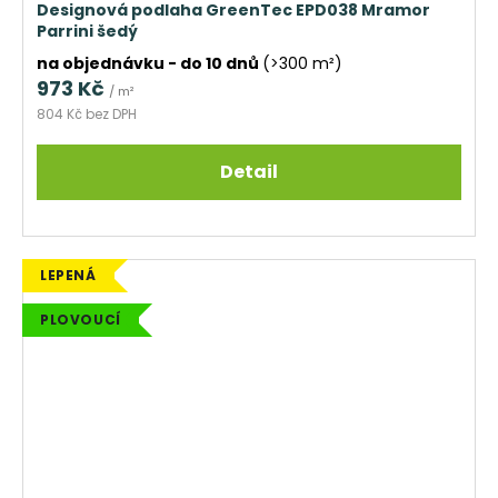
Designová podlaha GreenTec EPD038 Mramor
Parrini šedý
na objednávku - do 10 dnů
(>300 m²)
973 Kč
/ m²
804 Kč bez DPH
Detail
LEPENÁ
PLOVOUCÍ