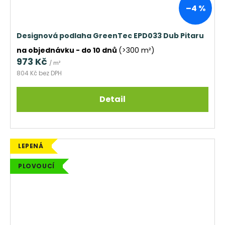
–4 %
Designová podlaha GreenTec EPD033 Dub Pitaru
na objednávku - do 10 dnů
(>300 m²)
973 Kč
/ m²
804 Kč bez DPH
Detail
LEPENÁ
PLOVOUCÍ