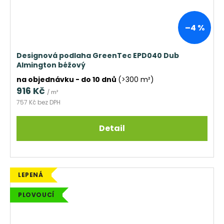
–4 %
Designová podlaha GreenTec EPD040 Dub
Almington béžový
na objednávku - do 10 dnů
(>300 m²)
916 Kč
/ m²
757 Kč bez DPH
Detail
LEPENÁ
PLOVOUCÍ