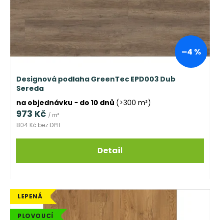
ů
r
č
u
o
j
d
e
u
m
k
–4 %
e
t
TŘÍVRSTVÁ
ů
Designová podlaha GreenTec EPD003 Dub
DŘEVĚNÁ
Sereda
PODLAHA
DUB
na objednávku - do 10 dnů
(>300 m²)
SUPERRUSTIC
973 Kč
/ m²
-
CLICK
804 Kč bez DPH
2
166
Detail
Kč
Původně:
2
287
Kč
LEPENÁ
PLOVOUCÍ