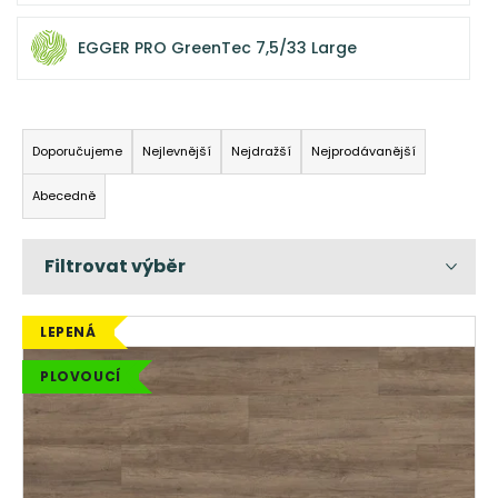
a
EGGER PRO GreenTec 7,5/33 Large
j
í
t
Ř
?
a
Doporučujeme
Nejlevnější
Nejdražší
Nejprodávanější
z
Abecedně
e
n
HLEDAT
í
p
r
V
LEPENÁ
o
ý
D
o
PLOVOUCÍ
d
p
p
u
i
o
k
s
r
t
p
u