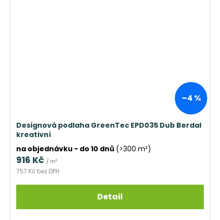
–4 %
Designová podlaha GreenTec EPD035 Dub Berdal
kreativní
na objednávku - do 10 dnů
(>300 m²)
916 Kč
/ m²
757 Kč bez DPH
Detail