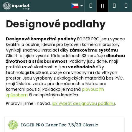
K
Přejít
Hledat
Náku
M
Přihlášen
na
o
obsah
Zpět
Zpět
košík
š
Designové podlahy
í
C
k
o
Designové kompozitní podlahy
EGGER PRO jsou vysoce
kvalitní a odolné, ideální pro bytové i komerční prostory.
p
Vynikají snadnou instalací díky
zámkovému systému
o
Clic it! a jejich vysoká třída odolnosti 33 zaručuje
dlouhou
t
životnost a stálobarevnost
. Podlahy jsou tiché, mají
protiskluzové vlastnosti a jsou
voděodolné
díky
ř
technologii DualSeal, což je činí vhodnými i do vlhkých
e
prostor. Jsou vyrobeny z ekologických materiálů bez PVC,
mají 25letou záruku pro domácnosti a 5letou pro
b
komerční použití. Pokládka je možná
plovoucím
u
způsobem
či celoplošným lepením.
j
Připravili jsme i návod,
jak vybrat designovou podlahu
.
e
t
e
EGGER PRO GreenTec 7,5/33 Classic
n