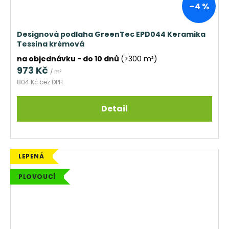
–4 %
Designová podlaha GreenTec EPD044 Keramika
Tessina krémová
na objednávku - do 10 dnů
(>300 m²)
973 Kč
/ m²
804 Kč bez DPH
Detail
LEPENÁ
PLOVOUCÍ