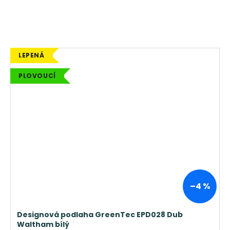
LEPENÁ
PLOVOUCÍ
–4 %
Designová podlaha GreenTec EPD028 Dub
Waltham bílý