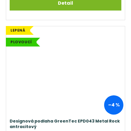
Detail
LEPENÁ
PLOVOUCÍ
–4 %
Designová podlaha GreenTec EPD043 Metal Rock
antracitový