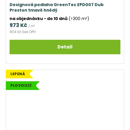
Designová podlaha GreenTec EPD007 Dub
Preston tmavě hnědý
na objednávku - do 10 dnů
(>300 m²)
973 Kč
/ m²
804 Kč bez DPH
Detail
LEPENÁ
PLOVOUCÍ