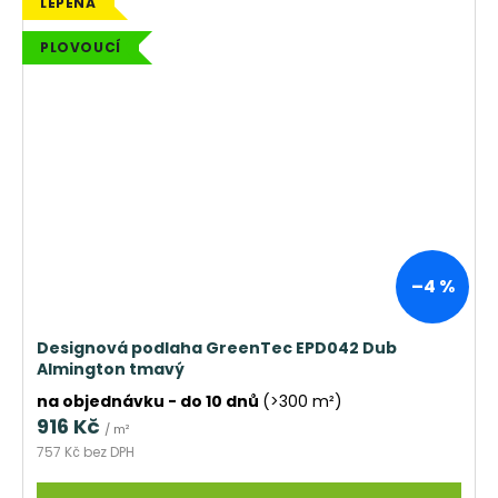
LEPENÁ
PLOVOUCÍ
–4 %
Designová podlaha GreenTec EPD042 Dub
Almington tmavý
na objednávku - do 10 dnů
(>300 m²)
916 Kč
/ m²
757 Kč bez DPH