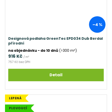
–4 %
Designová podlaha GreenTec EPD034 Dub Berdal
přírodní
na objednávku - do 10 dnů
(>300 m²)
916 Kč
/ m²
757 Kč bez DPH
Detail
LEPENÁ
PLOVOUCÍ