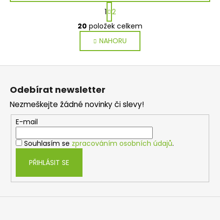
S
1
2
t
O
r
20
položek celkem
v
á
NAHORU
l
n
k
á
o
d
Z
v
a
á
á
c
Odebírat newsletter
n
p
í
í
Nezmeškejte žádné novinky či slevy!
p
a
r
t
E-mail
v
í
k
Souhlasím se
zpracováním osobních údajů
.
y
v
PŘIHLÁSIT SE
ý
p
i
s
u