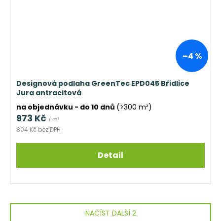
–4 %
Designová podlaha GreenTec EPD045 Břidlice
Jura antracitová
na objednávku - do 10 dnů
(>300 m²)
973 Kč
/ m²
804 Kč bez DPH
Detail
NAČÍST DALŠÍ 2