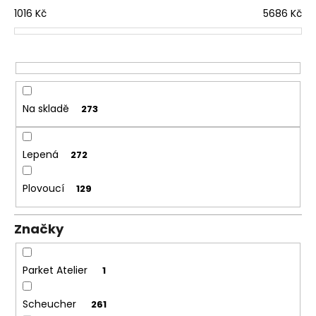
č
d
1016
Kč
5686
Kč
u
j
u
e
k
m
t
e
ů
TŘÍVRSTVÁ
Na skladě
273
DŘEVĚNÁ
PODLAHA
DUB
RUSTICO
Lepená
272
CLICK
190
Plovoucí
129
1
682
Kč
Značky
Původně:
1
803
Kč
Parket Atelier
1
Scheucher
261