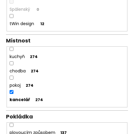
Spálenský
0
tWin design
12
Místnost
kuchyň
274
chodba
274
pokoj
274
kancelář
274
Pokládka
plovoucím způsobem
137