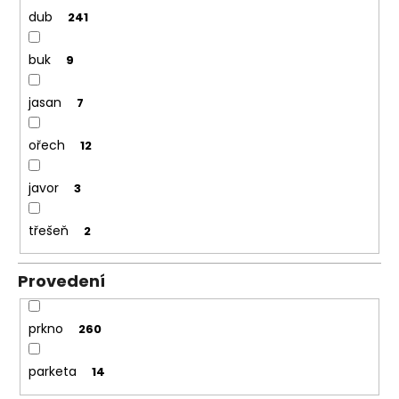
dub
241
buk
9
jasan
7
ořech
12
javor
3
třešeň
2
Provedení
prkno
260
parketa
14