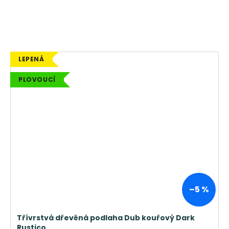
LEPENÁ
PLOVOUCÍ
–5 %
Třívrstvá dřevěná podlaha Dub kouřový Dark
Rustico