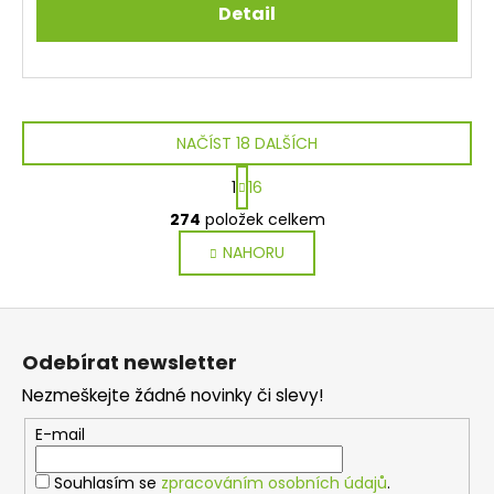
Detail
NAČÍST 18 DALŠÍCH
S
1
16
t
O
r
274
položek celkem
v
á
NAHORU
l
n
k
á
o
d
Z
v
a
á
á
c
Odebírat newsletter
n
p
í
í
Nezmeškejte žádné novinky či slevy!
p
a
r
t
E-mail
v
í
k
Souhlasím se
zpracováním osobních údajů
.