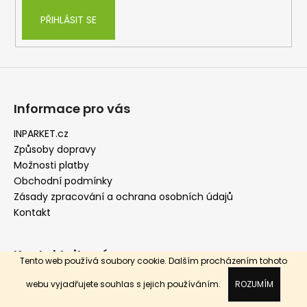
y
v
PŘIHLÁSIT SE
ý
p
i
s
u
Informace pro vás
INPARKET.cz
Způsoby dopravy
Možnosti platby
Obchodní podmínky
Zásady zpracování a ochrana osobních údajů
Kontakt
Kontaktujte nás
Tento web používá soubory cookie. Dalším procházením tohoto
webu vyjadřujete souhlas s jejich používáním.
ROZUMÍM