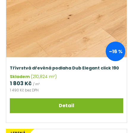
s
p
r
o
d
u
k
–16 %
t
ů
Třívrstvá dřevěná podlaha Dub Elegant click 190
Skladem
(210,824 m²)
1 803 Kč
/ m²
1 490 Kč bez DPH
Detail