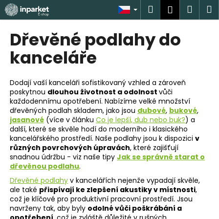
K
Přejít
Hledat
Náku
M
Přihlášen
na
o
obsah
Zpět
Zpět
košík
š
Dřevěné podlahy do
í
C
kanceláře
k
o
p
Dodají vaší kanceláři sofistikovaný vzhled a zároveň
o
poskytnou
dlouhou životnost a odolnost
vůči
každodennímu opotřebení. Nabízíme velké množství
t
dřevěných podlah skladem, jako jsou
dubové
,
bukové
,
ř
jasanové
(více v článku
Co je lepší, dub nebo buk?
) a
e
další, které se skvěle hodí do moderního i klasického
kancelářského prostředí. Naše podlahy jsou k dispozici
v
b
různých povrchových úpravách
, které zajišťují
u
snadnou údržbu - viz naše tipy
Jak se správně starat o
j
dřevěnou podlahu
.
e
Dřevěné podlahy
v kancelářích nejenže vypadají skvěle,
ale také
přispívají ke zlepšení akustiky v místnosti
,
t
což je klíčové pro produktivní pracovní prostředí. Jsou
e
navrženy tak, aby byly
odolné vůči poškrábání a
n
opotřebení
, což je zvláště důležité v rušných