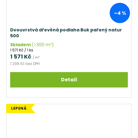
–4 %
Dvouvrstvá dřevěná podlaha Buk pařený natur
500
Skladem
(>300 m²)
Měrná
1 571 Kč / 1 ks
cena:
1 571 Kč
/ m²
1 298 Kč bez DPH
Detail
LEPENÁ