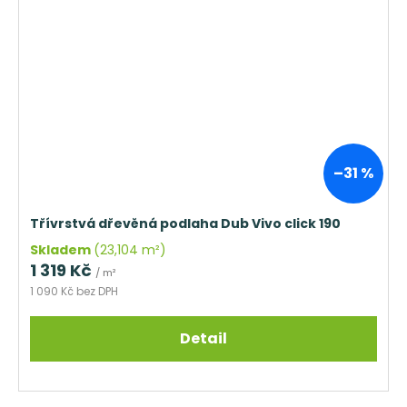
–31 %
Třívrstvá dřevěná podlaha Dub Vivo click 190
Skladem
(23,104 m²)
1 319 Kč
/ m²
1 090 Kč bez DPH
Detail