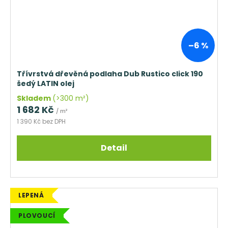
–6 %
Třívrstvá dřevěná podlaha Dub Rustico click 190
šedý LATIN olej
Skladem
(>300 m²)
1 682 Kč
/ m²
1 390 Kč bez DPH
Detail
LEPENÁ
PLOVOUCÍ