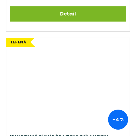
Detail
LEPENÁ
–4 %