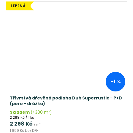
LEPENÁ
–1 %
Třívrstvá dřevěná podlaha Dub Superrustic - P+D
(pero - drážka)
Skladem
(>300 m²)
Měrná
2 298 Kč / 1 ks
cena:
2 298 Kč
/ m²
1 899 Kč bez DPH