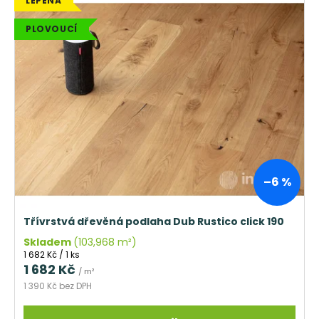
LEPENÁ
PLOVOUCÍ
–6 %
Třívrstvá dřevěná podlaha Dub Rustico click 190
Skladem
(103,968 m²)
Měrná
1 682 Kč / 1 ks
cena:
1 682 Kč
/ m²
1 390 Kč bez DPH