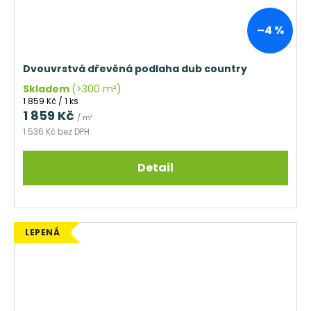
–4 %
Dvouvrstvá dřevěná podlaha dub country
Skladem
(>300 m²)
Měrná
1 859 Kč / 1 ks
cena:
1 859 Kč
/ m²
1 536 Kč bez DPH
Detail
LEPENÁ