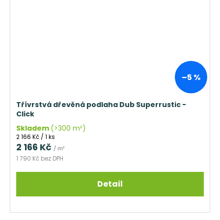
–5 %
Třívrstvá dřevěná podlaha Dub Superrustic -
Click
Skladem
(>300 m²)
Měrná
2 166 Kč / 1 ks
cena:
2 166 Kč
/ m²
1 790 Kč bez DPH
Detail