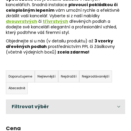
kancelářích. Snadná instalace
plovoucí pokládkou či
a
celoplošným lepením
vám umožní rychle a efektivně
j
zkrášlit vaši kancelář. Vyberte si z naší nabídky
í
dvouvrstvých
či
třívrstvých
dřevěných podlah a
dodejte své kanceláři elegantní a profesionální vzhled,
t
který podtrhne váš firemní styl.
?
Objednejte si u nás (v detailu produktu) až
3 vzorky
dřevěných podlah
prostřednictvím PPL či Zásilkovny
(včetně výdejních boxů)
zcela zdarma!
Ř
HLEDAT
a
Doporučujeme
Nejlevnější
Nejdražší
Nejprodávanější
z
Abecedně
e
D
n
o
p
í
o
p
r
r
u
Cena
o