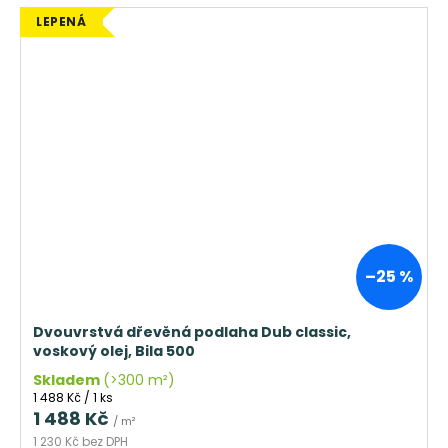
LEPENÁ
–25 %
Dvouvrstvá dřevěná podlaha Dub classic,
voskový olej, Bila 500
Skladem
(>300 m²)
Měrná
1 488 Kč / 1 ks
cena:
1 488 Kč
/ m²
1 230 Kč bez DPH