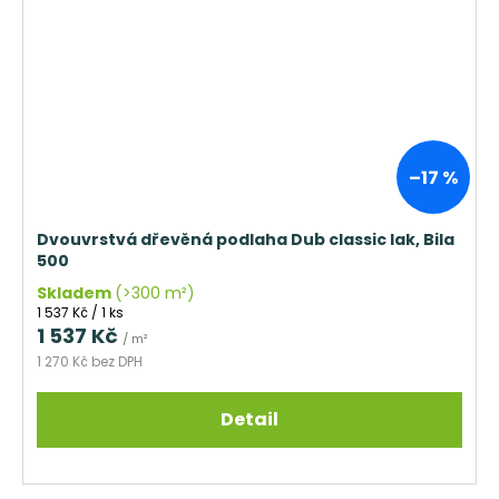
–17 %
Dvouvrstvá dřevěná podlaha Dub classic lak, Bila
500
Skladem
(>300 m²)
Měrná
1 537 Kč / 1 ks
cena:
1 537 Kč
/ m²
1 270 Kč bez DPH
Detail