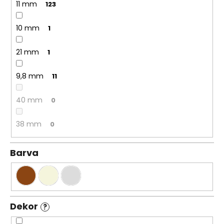
11 mm
123
10 mm
1
21 mm
1
9,8 mm
11
40 mm
0
38 mm
0
Barva
Dekor
?