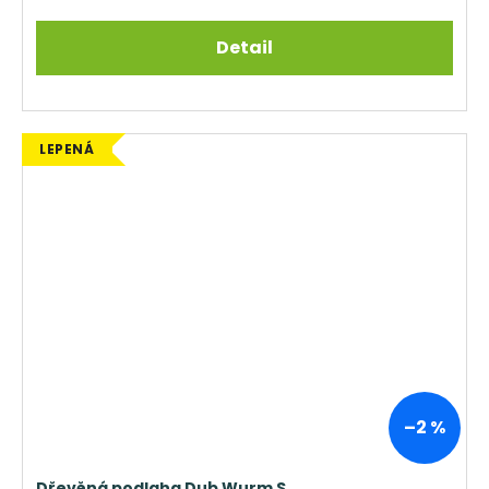
Detail
LEPENÁ
–2 %
Dřevěná podlaha Dub Wurm S