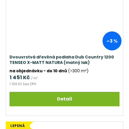
–3 %
Dvouvrstvá dřevěná podlaha Dub Country 1200
TENSEO X-MATT NATURA (matný lak)
na objednávku - do 10 dnů
(>300 m²)
1 451 Kč
/ m²
1 199 Kč bez DPH
Detail
LEPENÁ