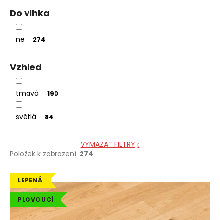
Do vlhka
ne
274
Vzhled
tmavá
190
světlá
84
VYMAZAT FILTRY
Položek k zobrazení:
274
V
LEPENÁ
ý
PLOVOUCÍ
p
i