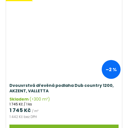
–2 %
Dvouvrstvá dřevěná podlaha Dub country 1200,
AKZENT, VALLETTA
Skladem
(>300 m²)
Měrná
1 745 Kč / 1 ks
cena:
1 745 Kč
/ m²
1 442 Kč bez DPH