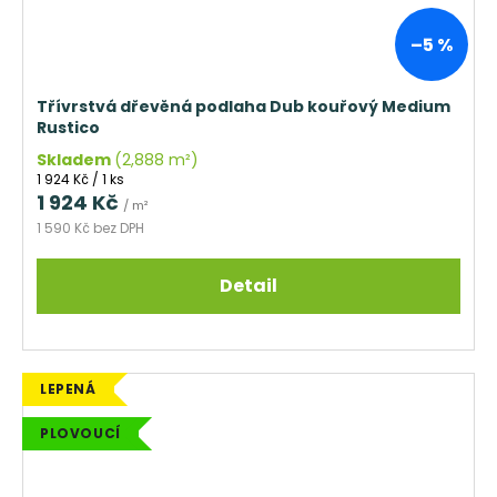
–5 %
Třívrstvá dřevěná podlaha Dub kouřový Medium
Rustico
Skladem
(2,888 m²)
Měrná
1 924 Kč / 1 ks
cena:
1 924 Kč
/ m²
1 590 Kč bez DPH
Detail
LEPENÁ
PLOVOUCÍ