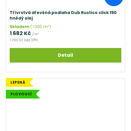
Třívrstvá dřevěná podlaha Dub Rustico click 190
hnědý olej
Skladem
(>300 m²)
1 682 Kč
/ m²
1 390 Kč bez DPH
Detail
LEPENÁ
PLOVOUCÍ