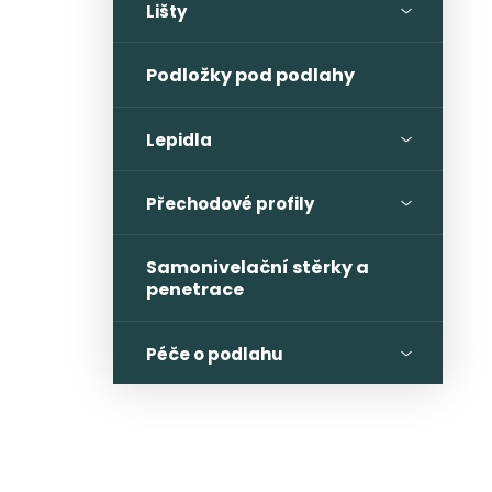
Lišty
Podložky pod podlahy
Lepidla
Přechodové profily
Samonivelační stěrky a
penetrace
Péče o podlahu