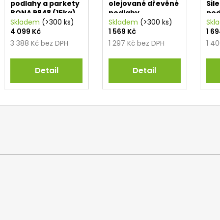
podlahy a parkety
olejované dřevěné
Sil
BONA R848 (15kg)
podlahy
pod
Skladem
(>300 ks)
Skladem
(>300 ks)
vyt
Skl
4 099 Kč
1 569 Kč
1 6
3 388 Kč bez DPH
1 297 Kč bez DPH
1 4
Detail
Detail