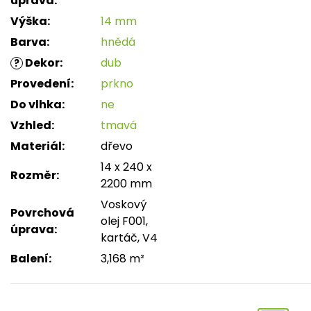
úprava
:
Výška
:
14 mm
Barva
:
hnědá
Dekor
:
dub
?
Provedení
:
prkno
Do vlhka
:
ne
Vzhled
:
tmavá
Materiál
:
dřevo
14 x 240 x
Rozměr
:
2200 mm
Voskový
Povrchová
olej F001,
úprava
:
kartáč, V4
Balení
:
3,168 m²