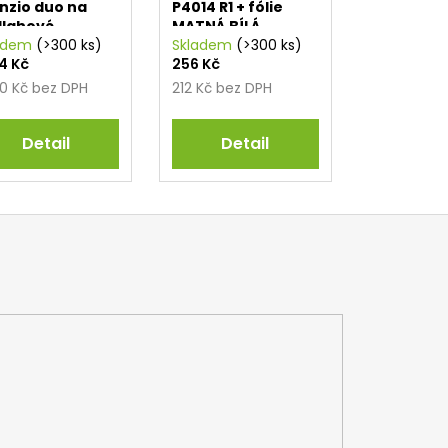
enzio duo na
P4014 R1 + fólie
lahové
MATNÁ BÍLÁ
ápění 1,5 mm
adem
(>300 ks)
RAL9010
Skladem
(>300 ks)
94 Kč
256 Kč
00 Kč bez DPH
212 Kč bez DPH
Detail
Detail