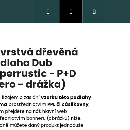
Hledat
Přihlášení
Nákupní
VZORKY ZDARMA
košík
ívrstvá dřevěná
dlaha Dub
perrustic - P+D
ero - drážka)
VĚNÁ PODLAHA DUB
CLICK
li zájem o zaslání
vzorku této podlahy
rma
prostřednictvím
PPL či Zásilkovny
,
 Kč
m přejděte na náš hlavní web
řednictvím banneru (obrázku) níže.
dně můžete daný produkt jednoduše