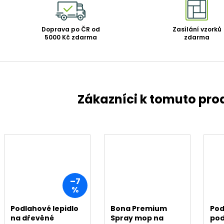
Doprava po ČR od
Zasílání vzorků
5000 Kč zdarma
zdarma
–7
%
Podlahové lepidlo
Bona Premium
Pod
na dřevěné
Spray mop na
pod