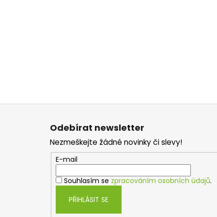
Z
á
Odebírat newsletter
p
Nezmeškejte žádné novinky či slevy!
a
t
E-mail
í
Souhlasím se
zpracováním osobních údajů
.
PŘIHLÁSIT SE