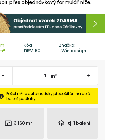
pit přes objednávkový formulář níže.
em
Kód:
Značka:
m²
DRV160
tWin design
-
+
m²
2
Počet m
je automaticky přepočítán na celá
balení podlahy.
3,168
m²
tj.
1
balení