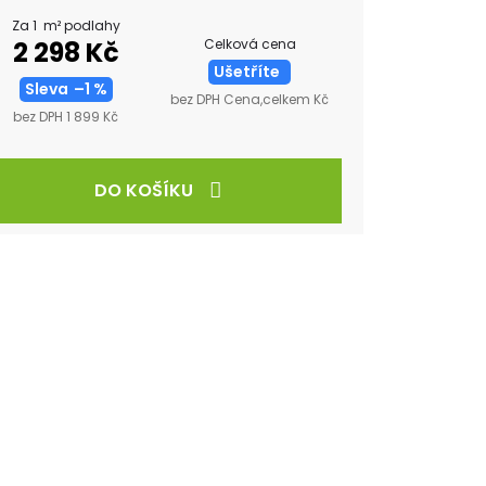
Za 1 m² podlahy
Celková cena
2 298 Kč
Ušetříte
Sleva
–1 %
bez DPH Cena,celkem Kč
bez DPH 1 899 Kč
DO KOŠÍKU