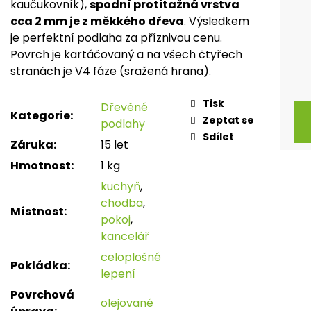
kaučukovník),
spodní protitažná vrstva
cca 2 mm je z měkkého dřeva
. Výsledkem
je perfektní podlaha za příznivou cenu.
Povrch je kartáčovaný a na všech čtyřech
stranách je V4 fáze (sražená hrana).
Tisk
Dřevěné
Kategorie
:
Zeptat se
podlahy
Sdílet
Záruka
:
15 let
Hmotnost
:
1 kg
kuchyň
,
chodba
,
Místnost
:
pokoj
,
kancelář
celoplošné
Pokládka
:
lepení
Povrchová
olejované