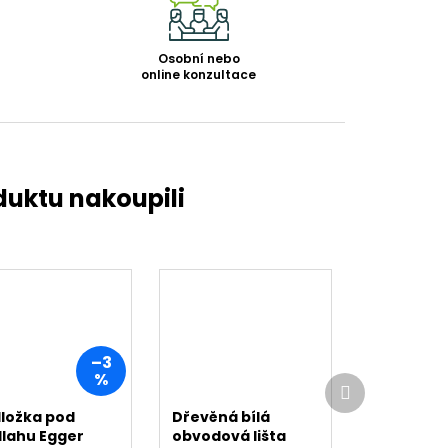
Osobní nebo
online konzultace
–3
%
Další
produkt
ložka pod
Dřevěná bílá
lahu Egger
obvodová lišta