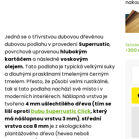
nakou
Jedná se o třívrstvou dubovou dřevěnou
dubovou podlahu v provedení
Superrustic
,
Sklad
>300 
povrchově upravenou
hlubokým
kartáčem
a následně
voskovým
olejem.
Tato podlaha je typická velkými suky
a dlouhými prasklinami tmelenými černým
tmelem. Přesto, že působí velmi rustikálně,
tak si tato podlaha nachází své místo i v
moderních interiérech. Nášlapná vrstva je
tvořena
4
mm ušlechtilého dřeva (tím se
liší oproti
Dubu Superrustic Click
, který
má nášlapnou vrstvu 3 mm)
,
střední
vrstva cca 8 mm
je z ekologického
plantážového dřeva (hevea neboli