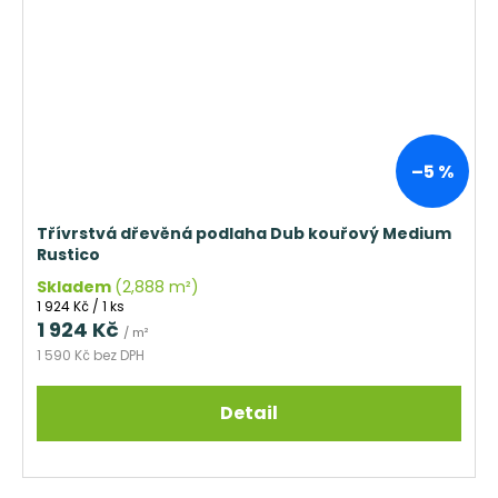
–5 %
Třívrstvá dřevěná podlaha Dub kouřový Medium
Rustico
Skladem
(2,888 m²)
Měrná
1 924 Kč / 1 ks
cena:
1 924 Kč
/ m²
1 590 Kč bez DPH
Detail