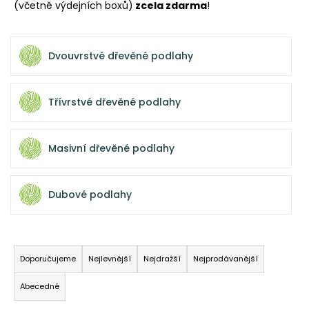
(včetně výdejních boxů)
zcela zdarma
!
a
j
í
Dvouvrstvé dřevěné podlahy
t
?
Třívrstvé dřevěné podlahy
Masivní dřevěné podlahy
HLEDAT
Dubové podlahy
D
o
Ř
p
a
Doporučujeme
Nejlevnější
Nejdražší
Nejprodávanější
o
z
r
Abecedně
e
u