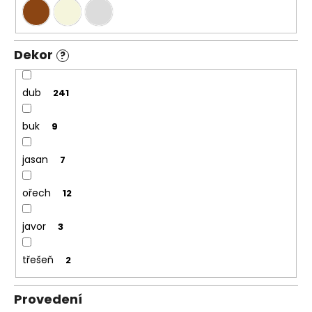
Dekor
?
dub
241
buk
9
jasan
7
ořech
12
javor
3
třešeň
2
Provedení