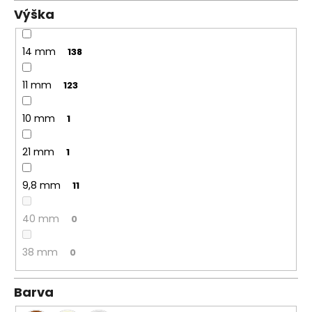
Výška
14 mm
138
11 mm
123
10 mm
1
21 mm
1
9,8 mm
11
40 mm
0
38 mm
0
Barva