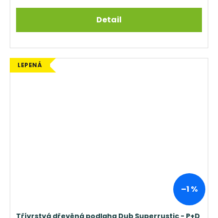
Detail
LEPENÁ
–1 %
Třívrstvá dřevěná podlaha Dub Superrustic - P+D