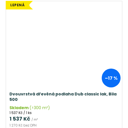
LEPENÁ
–17 %
Dvouvrstvá dřevěná podlaha Dub classic lak, Bila
500
Skladem
(>300 m²)
Měrná
1 537 Kč / 1 ks
cena:
1 537 Kč
/ m²
1 270 Kč bez DPH