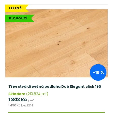
V
LEPENÁ
ý
PLOVOUCÍ
p
i
s
p
r
o
d
u
k
–16 %
t
ů
Třívrstvá dřevěná podlaha Dub Elegant click 190
Skladem
(210,824 m²)
1 803 Kč
/ m²
1 490 Kč bez DPH