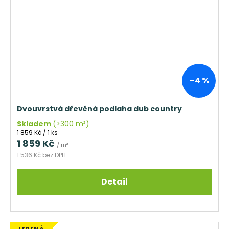
–4 %
Dvouvrstvá dřevěná podlaha dub country
Skladem
(>300 m²)
Měrná
1 859 Kč / 1 ks
cena:
1 859 Kč
/ m²
1 536 Kč bez DPH
Detail