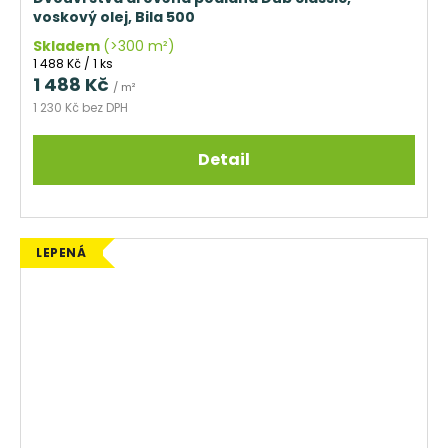
voskový olej, Bila 500
Skladem
(>300 m²)
Měrná
1 488 Kč / 1 ks
cena:
1 488 Kč
/ m²
1 230 Kč bez DPH
Detail
LEPENÁ