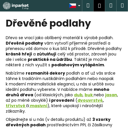
K
Přejít
Hledat
Náku
M
Přihlášen
na
o
obsah
Zpět
Zpět
košík
š
Dřevěné podlahy
í
C
k
o
Dřevo se vrací jako oblíbený materiál k výrobě podlah.
Dřevěné podlahy
vám vytvoří příjemné prostředí a
p
přenesou váš domov o kus blíž k přírodě. Dřevěné podlahy
o
krásně hřejí
a
zútulňují
celý váš prostor, zároveň jsou
t
ale i velice
praktické na údržbu
. Taktéž je možné
některé z nich využít s
podlahovým vytápěním
.
ř
Nabízíme
rozmanité dekory
podlah a ať už vás srdce
e
táhne k tradičním rustikálním podlahám nebo naopak
b
k moderní minimalistické eleganci, u nás si určitě svou
u
ideální podlahu vyberete. V nabídce máme
mnoho
druhů dřeva
(od klasických, jako
dub
,
buk
nebo
jasan
,
j
až po méně obvyklé)
i provedení
(
dvouvrstvé
,
e
třívrstvé
či
masivní
), které uspokojí i náročnější
zákazníky.
t
e
Objednejte si u nás (v detailu produktu) až
3 vzorky
dřevěných podlah
prostřednictvím PPL či Zásilkovny
n