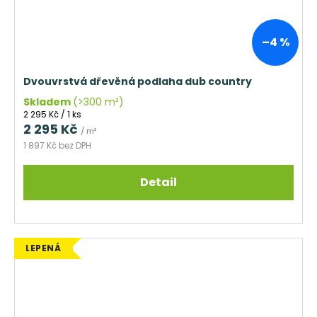
–4 %
Dvouvrstvá dřevěná podlaha dub country
Skladem
(>300 m²)
Měrná
2 295 Kč / 1 ks
cena:
2 295 Kč
/ m²
1 897 Kč bez DPH
Detail
LEPENÁ