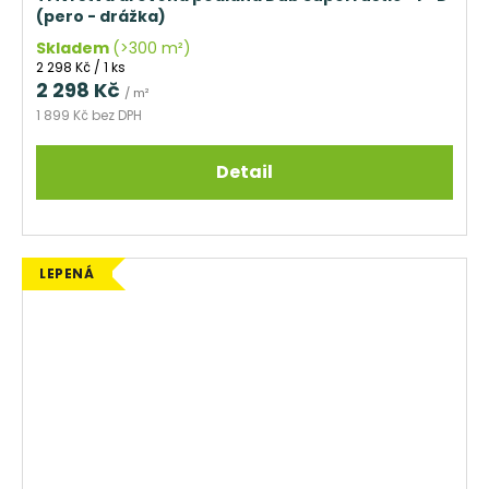
(pero - drážka)
Skladem
(>300 m²)
Měrná
2 298 Kč / 1 ks
cena:
2 298 Kč
/ m²
1 899 Kč bez DPH
Detail
LEPENÁ