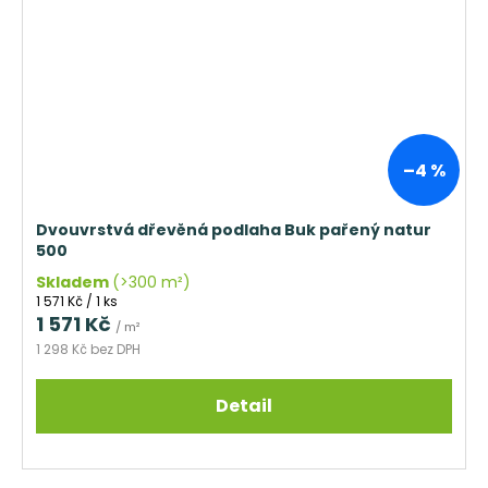
–4 %
Dvouvrstvá dřevěná podlaha Buk pařený natur
500
Skladem
(>300 m²)
Měrná
1 571 Kč / 1 ks
cena:
1 571 Kč
/ m²
1 298 Kč bez DPH
Detail