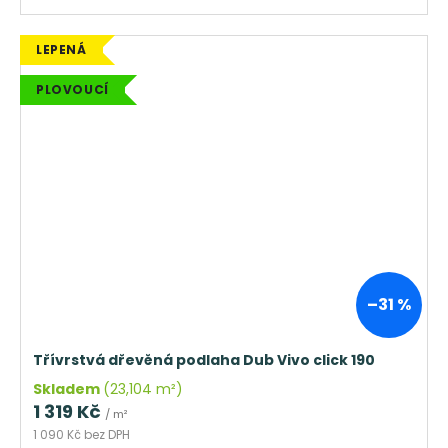
LEPENÁ
PLOVOUCÍ
–31 %
Třívrstvá dřevěná podlaha Dub Vivo click 190
Skladem
(23,104 m²)
1 319 Kč
/ m²
1 090 Kč bez DPH