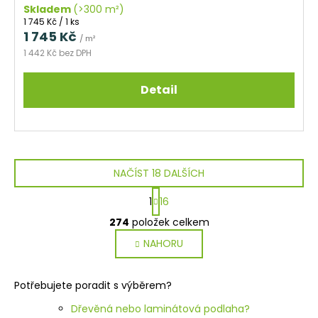
Skladem
(>300 m²)
Měrná
1 745 Kč / 1 ks
cena:
1 745 Kč
/ m²
1 442 Kč bez DPH
Detail
NAČÍST 18 DALŠÍCH
S
1
16
t
O
r
274
položek celkem
v
á
NAHORU
l
n
k
á
o
d
Potřebujete poradit s výběrem?
v
a
á
c
Dřevěná nebo laminátová podlaha?
n