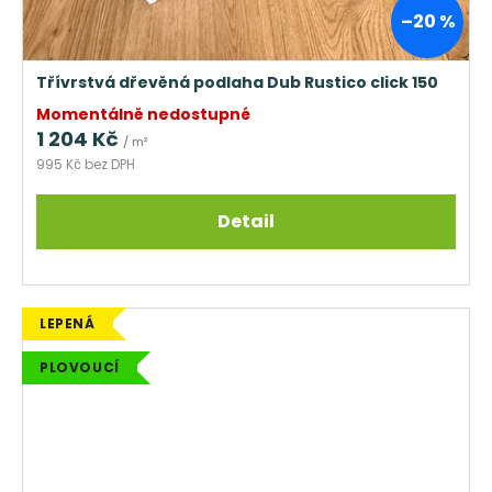
–20 %
Třívrstvá dřevěná podlaha Dub Rustico click 150
Momentálně nedostupné
1 204 Kč
/ m²
995 Kč bez DPH
Detail
LEPENÁ
PLOVOUCÍ