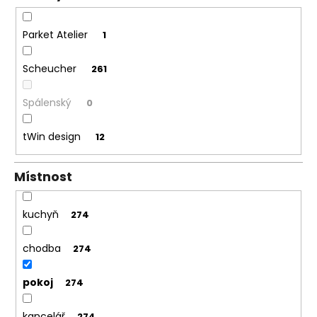
Parket Atelier
1
Scheucher
261
Spálenský
0
tWin design
12
Místnost
kuchyň
274
chodba
274
pokoj
274
kancelář
274