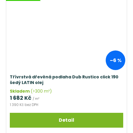
–6 %
Třívrstvá dřevěná podlaha Dub Rustico click 190
šedý LATIN olej
Skladem
(>300 m²)
1 682 Kč
/ m²
1 390 Kč bez DPH
Detail