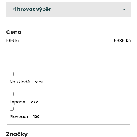
č
n
u
í
j
p
e
r
m
Cena
o
e
d
1016
Kč
5686
Kč
TŘÍVRSTVÁ
u
DŘEVĚNÁ
k
PODLAHA
DUB
t
SUPERRUSTIC
ů
-
CLICK
Na skladě
273
2
166
Kč
Původně:
Lepená
272
2
287
Plovoucí
Kč
129
Značky