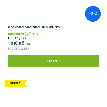
–2 %
Dřevěná podlaha Dub Wurm S
Skladem
(47 m²)
Měrná
1 016 Kč / 1 ks
cena:
1 016 Kč
/ m²
840 Kč bez DPH
Detail
LEPENÁ