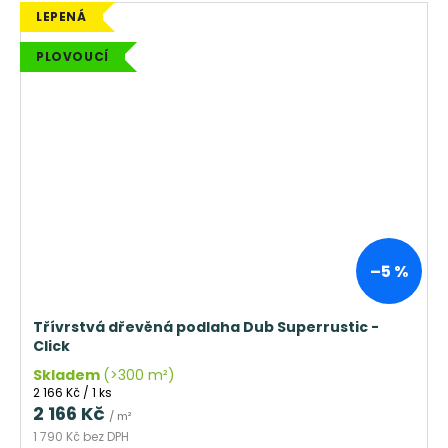
LEPENÁ
PLOVOUCÍ
–5 %
Třívrstvá dřevěná podlaha Dub Superrustic -
Click
Skladem
(>300 m²)
Měrná
2 166 Kč / 1 ks
cena:
2 166 Kč
/ m²
1 790 Kč bez DPH