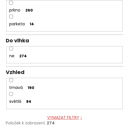
prkno
260
parketa
14
Do vlhka
ne
274
Vzhled
tmavá
190
světlá
84
VYMAZAT FILTRY
Položek k zobrazení:
274