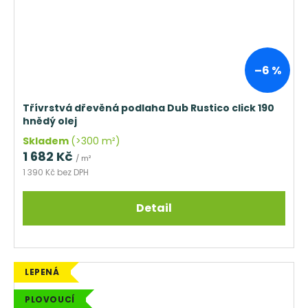
–6 %
Třívrstvá dřevěná podlaha Dub Rustico click 190
hnědý olej
Skladem
(>300 m²)
1 682 Kč
/ m²
1 390 Kč bez DPH
Detail
LEPENÁ
PLOVOUCÍ