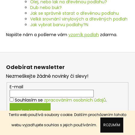
í
Olej, nebo lak na dřevěnou podlahu?
í
Dub nebo buk?
p
Jak se správně starat o dřevěnou podlahu
r
Velké srovnání vinylových a dřevěných podlah
v
Jak vybrat barvu podlahy?N
k
Napište nám a pošleme vám
vzorník podlah
zdarma.
y
v
ý
Z
p
i
á
Odebírat newsletter
s
p
u
Nezmeškejte žádné novinky či slevy!
a
t
E-mail
í
Souhlasím se
zpracováním osobních údajů
.
PŘIHLÁSIT SE
Tento web používá soubory cookie. Dalším procházením tohoto
webu vyjadřujete souhlas s jejich používáním.
ROZUMÍM