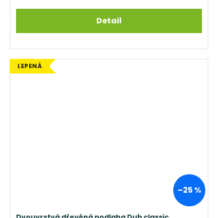
Detail
LEPENÁ
–25 %
Dvouvrstvá dřevěná podlaha Dub classic,