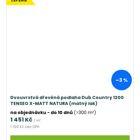
LEPENÁ
–3 %
Dvouvrstvá dřevěná podlaha Dub Country 1200
TENSEO X-MATT NATURA (matný lak)
na objednávku - do 10 dnů
(>300 m²)
1 451 Kč
/ m²
1 199 Kč bez DPH