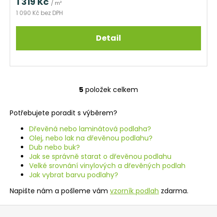
1 319 Kč
/ m²
1 090 Kč bez DPH
Detail
5
položek celkem
O
v
Potřebujete poradit s výběrem?
l
á
Dřevěná nebo laminátová podlaha?
d
Olej, nebo lak na dřevěnou podlahu?
a
Dub nebo buk?
Jak se správně starat o dřevěnou podlahu
c
Velké srovnání vinylových a dřevěných podlah
í
Jak vybrat barvu podlahy?
p
r
Napište nám a pošleme vám
vzorník podlah
zdarma.
v
Z
k