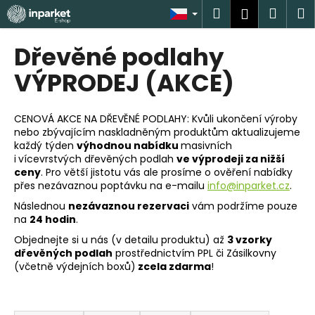
K
Přejít
Hledat
Náku
M
Přihlášen
na
o
obsah
Zpět
Zpět
košík
š
Dřevěné podlahy
í
C
VÝPRODEJ (AKCE)
k
o
p
CENOVÁ AKCE NA DŘEVĚNÉ PODLAHY: Kvůli ukončení výroby
o
nebo zbývajícím naskladněným produktům aktualizujeme
každý týden
výhodnou nabídku
masivních
t
i
vícevrstvých dřevěných podlah
ve výprodeji za nižší
ř
ceny
. Pro větší jistotu vás ale prosíme o ověření nabídky
e
přes nezávaznou poptávku na e-mailu
info@inparket.cz
.
b
Následnou
nezávaznou rezervaci
vám podržíme pouze
u
na
24 hodin
.
j
Objednejte si u nás (v detailu produktu) až
3 vzorky
dřevěných podlah
prostřednictvím PPL či Zásilkovny
e
(včetně výdejních boxů)
zcela zdarma
!
t
e
Ř
n