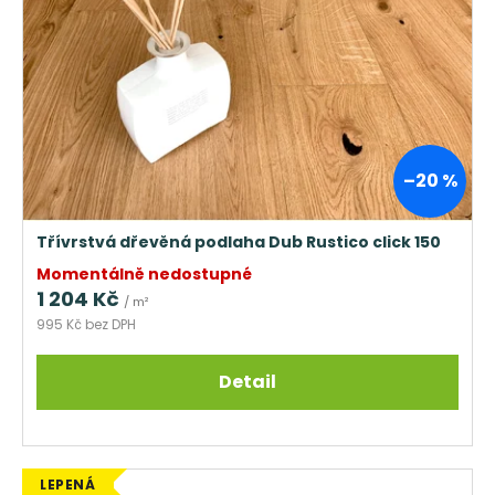
–20 %
Třívrstvá dřevěná podlaha Dub Rustico click 150
Momentálně nedostupné
1 204 Kč
/ m²
995 Kč bez DPH
Detail
LEPENÁ