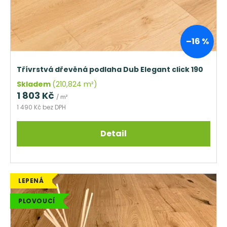
–16 %
Třívrstvá dřevěná podlaha Dub Elegant click 190
Skladem
(210,824 m²)
1 803 Kč
/ m²
1 490 Kč bez DPH
Detail
LEPENÁ
PLOVOUCÍ