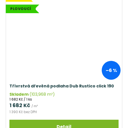
PLOVOUCÍ
–6 %
Třívrstvá dřevěná podlaha Dub Rustico click 190
Skladem
(103,968 m²)
Měrná
1 682 Kč / 1 ks
cena:
1 682 Kč
/ m²
1 390 Kč bez DPH
Detail