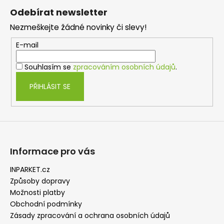
á
y
Odebírat newsletter
v
p
ý
Nezmeškejte žádné novinky či slevy!
a
p
t
E-mail
i
í
s
Souhlasím se
zpracováním osobních údajů
.
u
PŘIHLÁSIT SE
Informace pro vás
INPARKET.cz
Způsoby dopravy
Možnosti platby
Obchodní podmínky
Zásady zpracování a ochrana osobních údajů