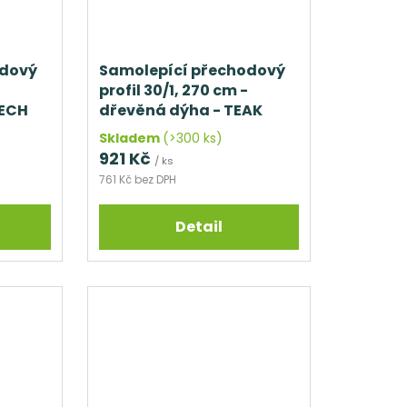
odový
Samolepící přechodový
profil 30/1, 270 cm -
ŘECH
dřevěná dýha - TEAK
Skladem
(>300 ks)
921 Kč
/ ks
761 Kč bez DPH
Detail