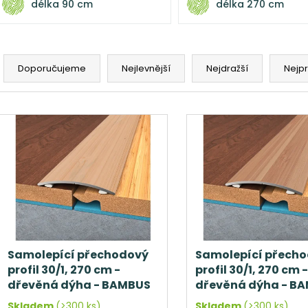
délka 90 cm
délka 270 cm
Ř
a
Doporučujeme
Nejlevnější
Nejdražší
Nejp
z
e
V
n
ý
í
p
p
i
r
s
o
p
d
r
u
o
k
d
Samolepící přechodový
Samolepící přech
t
profil 30/1, 270 cm -
profil 30/1, 270 cm -
u
ů
dřevěná dýha - BAMBUS
dřevěná dýha - B
k
SVĚTLÝ
TMAVÝ
Skladem
(>300 ks)
Skladem
(>300 ks)