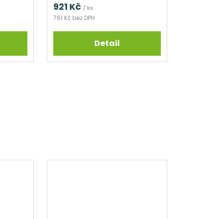
921 Kč
/ ks
761 Kč bez DPH
Detail