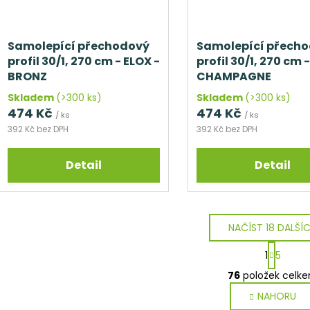
Samolepící přechodový
Samolepící přech
profil 30/1, 270 cm - ELOX -
profil 30/1, 270 cm 
BRONZ
CHAMPAGNE
Skladem
(>300 ks)
Skladem
(>300 ks)
474 Kč
474 Kč
/ ks
/ ks
392 Kč bez DPH
392 Kč bez DPH
Detail
Detail
NAČÍST 18 DALŠÍ
S
1
5
t
O
r
76
položek celk
v
á
NAHORU
l
n