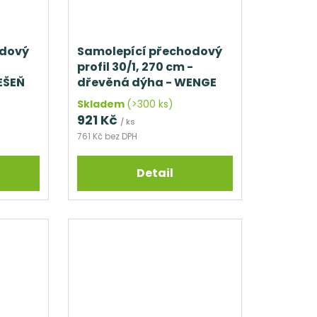
odový
Samolepící přechodový
profil 30/1, 270 cm -
EŠEŇ
dřevěná dýha - WENGE
Skladem
(>300 ks)
921 Kč
/ ks
761 Kč bez DPH
Detail