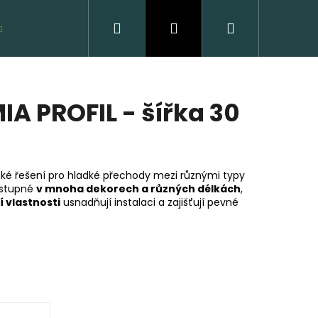
Hledat
Přihlášení
Nákupní
VZORKY ZDARMA
košík
A PROFIL - šířka 30
cké řešení pro hladké přechody mezi různými typy
dostupné
v mnoha dekorech a různých délkách
,
 vlastnosti
usnadňují instalaci a zajišťují pevné
VĚNÁ PODLAHA DUB
CLICK
 Kč