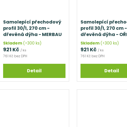
Samolepící přechodový
Samolepící přech
profil 30/1, 270 cm -
profil 30/1, 270 cm -
dřevěná dýha - MERBAU
dřevěná dýha - O
Skladem
(>300 ks)
Skladem
(>300 ks)
921 Kč
921 Kč
/ ks
/ ks
761 Kč bez DPH
761 Kč bez DPH
Detail
Detail