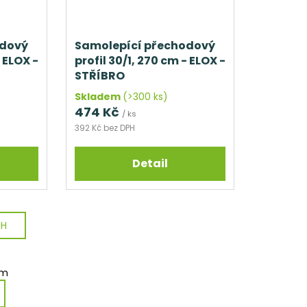
odový
Samolepící přechodový
- ELOX -
profil 30/1, 270 cm - ELOX -
STŘÍBRO
Skladem
(>300 ks)
474 Kč
/ ks
392 Kč bez DPH
Detail
CH
em