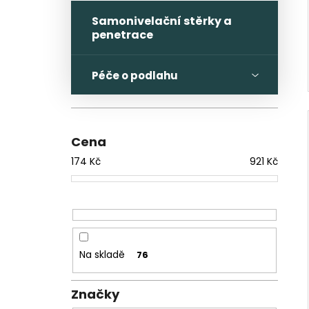
Samonivelační stěrky a
penetrace
Péče o podlahu
Cena
174
Kč
921
Kč
Na skladě
76
Značky