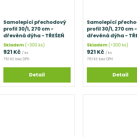
Samolepící přechodový
Samolepící přech
profil 30/1, 270 cm -
profil 30/1, 270 cm -
dřevěná dýha - TŘEŠEŇ
dřevěná dýha - TŘ
AMERICKÁ
EVROPSKÁ
Skladem
(>300 ks)
Skladem
(>300 ks)
921 Kč
921 Kč
/ ks
/ ks
761 Kč bez DPH
761 Kč bez DPH
Detail
Detail