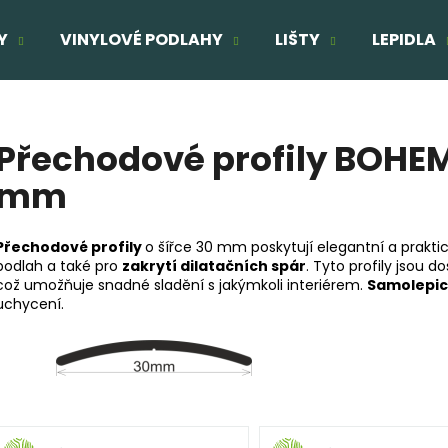
Y
VINYLOVÉ PODLAHY
LIŠTY
LEPIDLA
Co potřebujete najít?
Přechodové profily BOHEMI
mm
HLEDAT
Přechodové profily
o šířce 30 mm poskytují elegantní a prakti
podlah a také pro
zakrytí dilatačních spár
. Tyto profily jsou 
Doporučujeme
což umožňuje snadné sladění s jakýmkoli interiérem.
Samolepicí
uchycení.
TŘÍVRSTVÁ DŘEVĚNÁ PODLAHA DUB
TŘÍVRSTVÁ DŘE
ELEGANT CLICK 190
SUPERRUSTIC - 
1 803 Kč
2 166 Kč
Původně:
2 160 Kč
Původně:
2 287