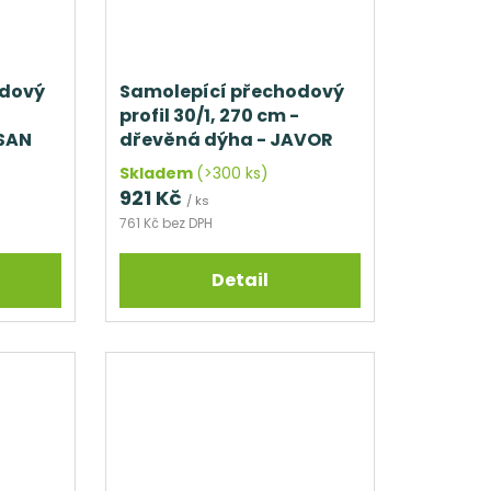
odový
Samolepící přechodový
profil 30/1, 270 cm -
ASAN
dřevěná dýha - JAVOR
Skladem
(>300 ks)
921 Kč
/ ks
761 Kč bez DPH
Detail