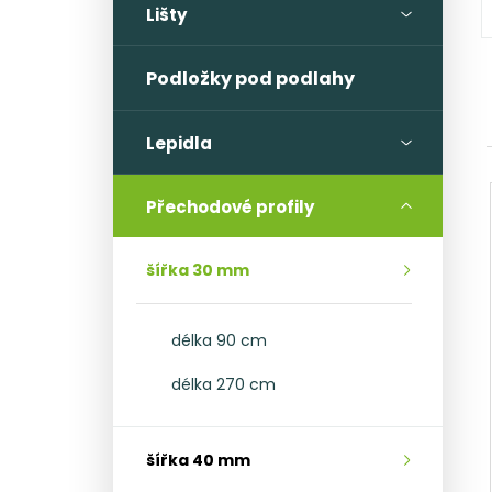
l
Lišty
Podložky pod podlahy
Lepidla
Přechodové profily
šířka 30 mm
délka 90 cm
délka 270 cm
šířka 40 mm