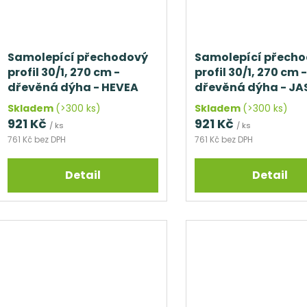
Samolepící přechodový
Samolepící přech
profil 30/1, 270 cm -
profil 30/1, 270 cm -
dřevěná dýha - HEVEA
dřevěná dýha - J
Skladem
(>300 ks)
Skladem
(>300 ks)
921 Kč
921 Kč
/ ks
/ ks
761 Kč bez DPH
761 Kč bez DPH
Detail
Detail