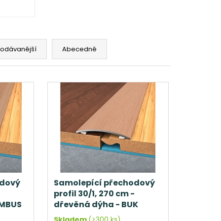
rodávanější
Abecedně
odový
Samolepící přechodový
profil 30/1, 270 cm -
AMBUS
dřevěná dýha - BUK
Skladem
(>300 ks)