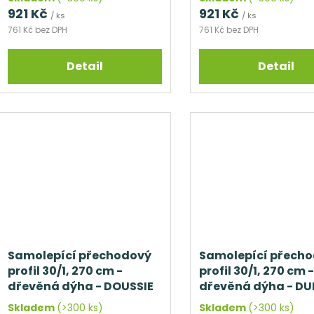
t
921 Kč
921 Kč
ů
/ ks
/ ks
761 Kč bez DPH
761 Kč bez DPH
Detail
Detail
Samolepící přechodový
Samolepící přech
profil 30/1, 270 cm -
profil 30/1, 270 cm -
dřevěná dýha - DOUSSIE
dřevěná dýha - DU
Skladem
(>300 ks)
Skladem
(>300 ks)