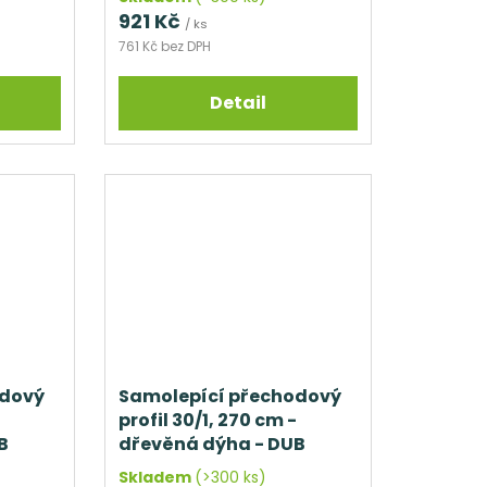
921 Kč
/ ks
761 Kč bez DPH
Detail
odový
Samolepící přechodový
profil 30/1, 270 cm -
B
dřevěná dýha - DUB
NELAK
Skladem
(>300 ks)