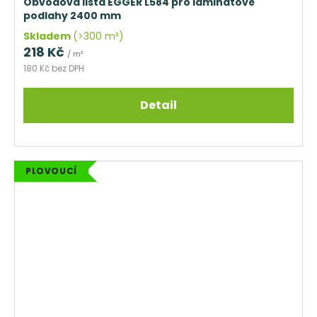
Obvodová lišta EGGER L584 pro laminátové
podlahy 2400 mm
Skladem
(>300 m²)
218 Kč
/ m²
180 Kč bez DPH
Detail
PLOVOUCÍ