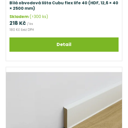
č
ů
Bílá obvodová lišta Cubu flex life 40 (HDF, 12,6 × 40
u
× 2500 mm)
j
Skladem
(>300 ks)
e
218 Kč
/ ks
m
180 Kč bez DPH
e
DŘEVĚNÁ
Detail
OBVODOVÁ
LIŠTA
P3819
DUB
NELAK
(BEZ
POVRCHOVÉ
ÚPRAVY)
319
Kč