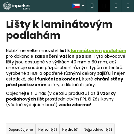
K
Přejít
Hledat
Náku
M
Přihlášen
na
o
obsah
Zpět
Zpět
košík
š
Lišty k laminátovým
í
C
podlahám
k
o
p
Nabízíme velké množství
lišt k
laminátovým podlahám
o
pro dokonalé
zakončení vašich podlah
. Tyto obvodové
lišty jsou dostupné ve výškách 40 mm a 60 mm, což
t
umožňuje snadné přizpůsobení různým typům interiérů.
ř
Vyrobené z HDF a opatřené různými dekory zajišťují nejen
e
estetické, ale i
funkční zakončení
, které
chrání stěny
před poškozením
a skryje dilatační spáry.
b
u
Objednejte si u nás (v detailu produktu) až
3 vzorky
podlahových lišt
prostřednictvím PPL či Zásilkovny
j
(včetně výdejních boxů)
zcela zdarma
!
e
t
Ř
e
a
Doporučujeme
Nejlevnější
Nejdražší
Nejprodávanější
n