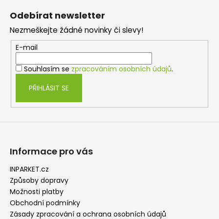
a
á
á
c
Odebírat newsletter
n
p
í
í
Nezmeškejte žádné novinky či slevy!
p
a
r
t
E-mail
v
í
k
Souhlasím se
zpracováním osobních údajů
.
y
v
PŘIHLÁSIT SE
ý
p
i
s
u
Informace pro vás
INPARKET.cz
Způsoby dopravy
Možnosti platby
Obchodní podmínky
Zásady zpracování a ochrana osobních údajů