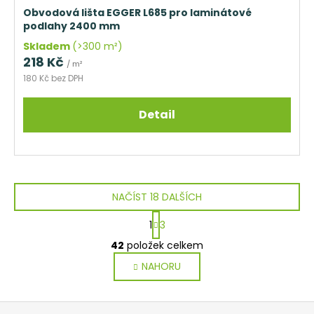
Obvodová lišta EGGER L685 pro laminátové
podlahy 2400 mm
Skladem
(>300 m²)
218 Kč
/ m²
180 Kč bez DPH
Detail
NAČÍST 18 DALŠÍCH
S
1
3
t
O
r
42
položek celkem
v
á
NAHORU
l
n
k
á
o
d
Z
v