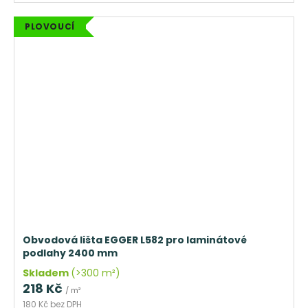
PLOVOUCÍ
Obvodová lišta EGGER L582 pro laminátové
podlahy 2400 mm
Skladem
(>300 m²)
218 Kč
/ m²
180 Kč bez DPH