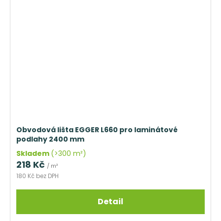
Obvodová lišta EGGER L660 pro laminátové
podlahy 2400 mm
Skladem
(>300 m²)
218 Kč
/ m²
180 Kč bez DPH
Detail