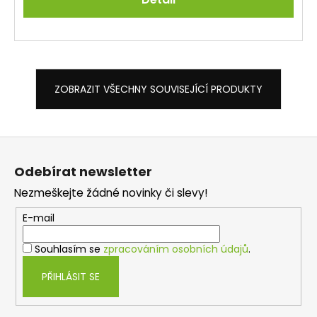
ZOBRAZIT VŠECHNY SOUVISEJÍCÍ PRODUKTY
Z
á
Odebírat newsletter
p
Nezmeškejte žádné novinky či slevy!
a
t
E-mail
í
Souhlasím se
zpracováním osobních údajů
.
PŘIHLÁSIT SE