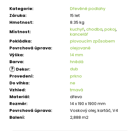
Kategorie
:
Dřevěné podlahy
Záruka
:
15 let
Hmotnost
:
8.35 kg
kuchyň
,
chodba
,
pokoj
,
Místnost
:
kancelář
Pokládka
:
plovoucím způsobem
Povrchová úprava
:
olejované
Výška
:
14 mm
Barva
:
hnědá
?
dub
Dekor
:
Provedení
:
prkno
Do vlhka
:
ne
Vzhled
:
tmavá
Materiál
:
dřevo
Rozměr
:
14 x 190 x 1900 mm
Povrchová úprava
:
Voskový olej, kartáč, V4
Balení
:
2,888 m2