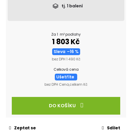
tj.
1
balení
Za 1 m² podlahy
1 803 Kč
Sleva
–16 %
bez DPH 1 490 Kč
Celková cena
Ušetříte
bez DPH Cena,celkem Kč
DO KOŠÍKU
Zeptat se
Sdílet