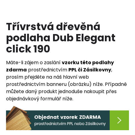
a
j
í
Třívrstvá dřevěná
t
podlaha Dub Elegant
?
click 190
Máte-li zájem o zaslání
vzorku této podlahy
zdarma
prostřednictvím
PPL či Zásilkovny
,
HLEDAT
prosím přejděte na náš hlavní web
prostřednictvím banneru (obrázku) níže. Případně
můžete daný produkt jednoduše nakoupit přes
D
objednávkový formulář níže.
o
p
o
r
u