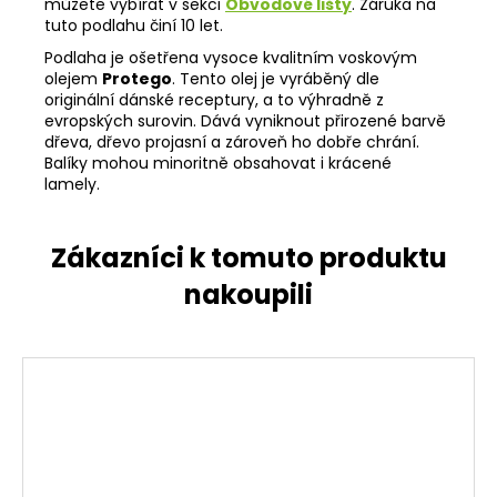
můžete vybírat v sekci
Obvodové lišty
. Záruka na
tuto podlahu činí 10 let.
Podlaha je ošetřena vysoce kvalitním voskovým
olejem
Protego
. Tento olej je vyráběný dle
originální dánské receptury, a to výhradně z
evropských surovin. Dává vyniknout přirozené barvě
dřeva, dřevo projasní a zároveň ho dobře chrání.
Balíky mohou minoritně obsahovat i krácené
lamely.