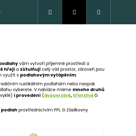
Hledat
Přihlášení
Nákupní
VZORKY ZDARMA
košík
podlahy
vám vytvoří příjemné prostředí a
ě hřejí
a
zútulňují
celý váš prostor, zároveň jsou
h využít s
podlahovým vytápěním
.
 tradičním rustikálním podlahám nebo naopak
í podlahu vyberete. V nabídce máme
mnoho druhů
VĚNÁ PODLAHA DUB
bvyklé)
i provedení
(
dvouvrstvé
,
třívrstvé
či
CLICK
 podlah
prostřednictvím PPL či Zásilkovny
 Kč