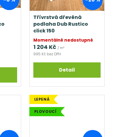
Třívrstvá dřevěná
co
podlaha Dub Rustico
click 150
Momentálně nedostupné
1 204 Kč
/ m²
995 Kč bez DPH
Detail
LEPENÁ
PLOVOUCÍ