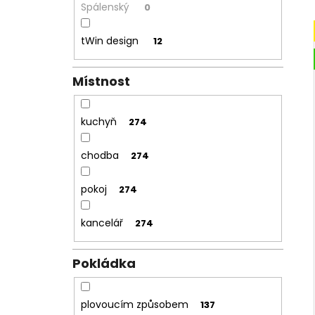
Spálenský
0
tWin design
12
Místnost
kuchyň
274
chodba
274
pokoj
274
kancelář
274
Pokládka
plovoucím způsobem
137