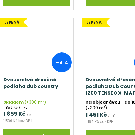
LEPENÁ
LEPENÁ
–4 %
Dvouvrstvá dřevěná
Dvouvrstvá dřevě
podlaha dub country
podlaha Dub Coun
1200 TENSEO X-MA
NATURA (matný la
Skladem
(>300 m²)
na objednávku - do 1
Měrná
1 859 Kč / 1 ks
(>300 m²)
cena:
1 859 Kč
1 451 Kč
/ m²
/ m²
1 536 Kč bez DPH
1 199 Kč bez DPH