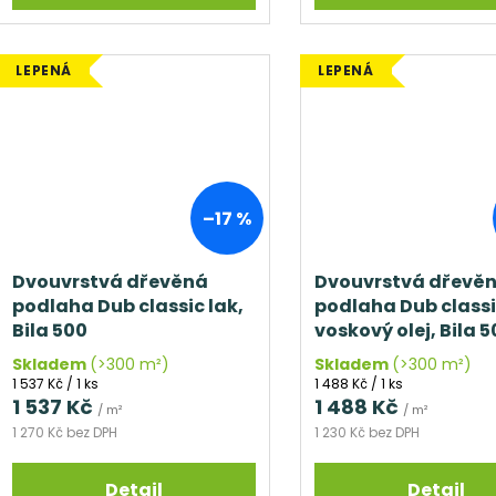
LEPENÁ
LEPENÁ
–17 %
Dvouvrstvá dřevěná
Dvouvrstvá dřevě
podlaha Dub classic lak,
podlaha Dub classi
Bila 500
voskový olej, Bila 
Skladem
(>300 m²)
Skladem
(>300 m²)
Měrná
Měrná
1 537 Kč / 1 ks
1 488 Kč / 1 ks
cena:
cena:
1 537 Kč
1 488 Kč
/ m²
/ m²
1 270 Kč bez DPH
1 230 Kč bez DPH
Detail
Detail