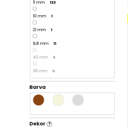
11 mm
123
10 mm
1
21 mm
1
9,8 mm
11
40 mm
0
38 mm
0
Barva
Dekor
?