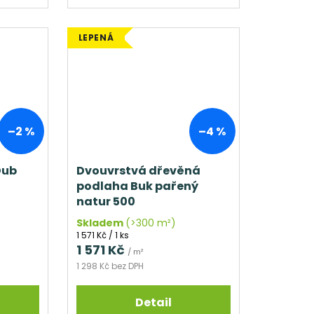
LEPENÁ
–2 %
–4 %
Dub
Dvouvrstvá dřevěná
podlaha Buk pařený
natur 500
Skladem
(>300 m²)
Měrná
1 571 Kč / 1 ks
cena:
1 571 Kč
/ m²
1 298 Kč bez DPH
Detail