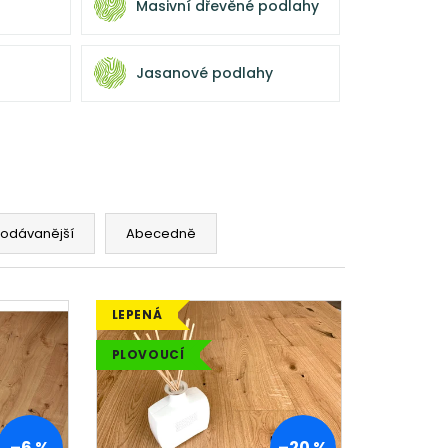
Masivní dřevěné podlahy
Jasanové podlahy
rodávanější
Abecedně
LEPENÁ
PLOVOUCÍ
–6 %
–20 %