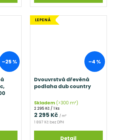
LEPENÁ
–25 %
–4 %
ná
Dvouvrstvá dřevěná
c,
podlaha dub country
500
Skladem
(>300 m²)
Měrná
2 295 Kč / 1 ks
cena:
2 295 Kč
/ m²
1 897 Kč bez DPH
Detail