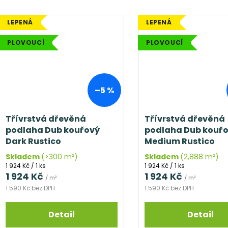
LEPENÁ
LEPENÁ
PLOVOUCÍ
PLOVOUCÍ
–5 %
Třívrstvá dřevěná
Třívrstvá dřevěná
podlaha Dub kouřový
podlaha Dub kouř
Dark Rustico
Medium Rustico
Skladem
(>300 m²)
Skladem
(2,888 m²)
Měrná
Měrná
1 924 Kč / 1 ks
1 924 Kč / 1 ks
cena:
cena:
1 924 Kč
1 924 Kč
/ m²
/ m²
1 590 Kč bez DPH
1 590 Kč bez DPH
Detail
Detail