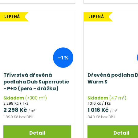
LEPENÁ
LEPENÁ
–1 %
Třívrstvá dřevěná
Dřevěná podlaha 
podlaha Dub Superrustic
Wurm S
- P+D (pero - drážka)
Skladem
(>300 m²)
Skladem
(47 m²)
Měrná
Měrná
2 298 Kč / 1 ks
1 016 Kč / 1 ks
cena:
cena:
2 298 Kč
1 016 Kč
/ m²
/ m²
1 899 Kč bez DPH
840 Kč bez DPH
Detail
Detail