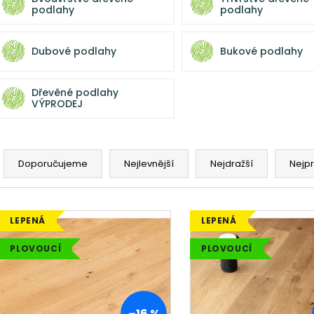
podlahy
podlahy
Dubové podlahy
Bukové podlahy
Dřevěné podlahy
VÝPRODEJ
Ř
a
Doporučujeme
Nejlevnější
Nejdražší
Nejp
z
e
V
n
LEPENÁ
LEPENÁ
ý
í
p
PLOVOUCÍ
PLOVOUCÍ
p
i
r
s
o
p
d
–16 %