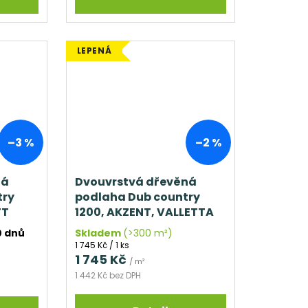
LEPENÁ
–3 %
–2 %
ná
Dvouvrstvá dřevěná
try
podlaha Dub country
TT
1200, AKZENT, VALLETTA
k)
0 dnů
Skladem
(>300 m²)
Měrná
1 745 Kč / 1 ks
cena:
1 745 Kč
/ m²
1 442 Kč bez DPH