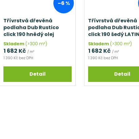
–6 %
Třívrstvá dřevěná
Třívrstvá dřevěná
podlaha Dub Rustico
podlaha Dub Rusti
click 190 hnědý olej
click 190 šedý LATIN
Skladem
(>300 m²)
Skladem
(>300 m²)
1 682 Kč
1 682 Kč
/ m²
/ m²
1 390 Kč bez DPH
1 390 Kč bez DPH
Detail
Detail