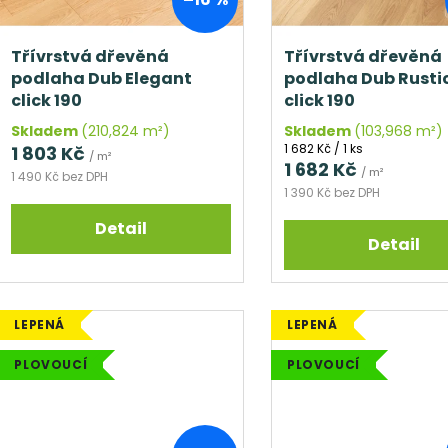
r
u
o
k
d
Třívrstvá dřevěná
Třívrstvá dřevěná
t
podlaha Dub Elegant
podlaha Dub Rusti
u
ů
click 190
click 190
k
t
Skladem
(210,824 m²)
Skladem
(103,968 m²)
Měrná
1 682 Kč / 1 ks
1 803 Kč
ů
/ m²
cena:
1 682 Kč
/ m²
1 490 Kč bez DPH
1 390 Kč bez DPH
Detail
Detail
LEPENÁ
LEPENÁ
PLOVOUCÍ
PLOVOUCÍ