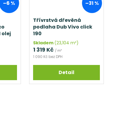
–6 %
–31 %
Třívrstvá dřevěná
co
podlaha Dub Vivo click
 olej
190
Skladem
(23,104 m²)
1 319 Kč
/ m²
1 090 Kč bez DPH
Detail