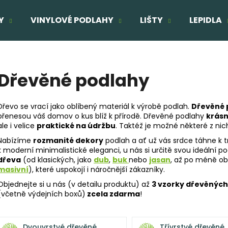
Y
VINYLOVÉ PODLAHY
LIŠTY
LEPIDLA
Co potřebujete najít?
Dřevěné podlahy
HLEDAT
Dřevo se vrací jako oblíbený materiál k výrobě podlah.
Dřevěné 
přenesou váš domov o kus blíž k přírodě. Dřevěné podlahy
krásn
ale i velice
praktické na údržbu
. Taktéž je možné některé z nic
Doporučujeme
Nabízíme
rozmanité dekory
podlah a ať už vás srdce táhne k
k moderní minimalistické eleganci, u nás si určitě svou ideáln
TŘÍVRSTVÁ DŘEVĚNÁ PODLAHA DUB
TŘÍVRSTVÁ DŘE
dřeva
(od klasických, jako
dub
,
buk
nebo
jasan
, až po méně o
ELEGANT CLICK 190
SUPERRUSTIC - 
masivní
), které uspokojí i náročnější zákazníky.
1 803 Kč
2 166 Kč
Objednejte si u nás (v detailu produktu) až
3 vzorky dřevěných
Původně:
2 160 Kč
Původně:
2 287
(včetně výdejních boxů)
zcela zdarma
!
Dvouvrstvé dřevěné
Třívrstvé dřevěné