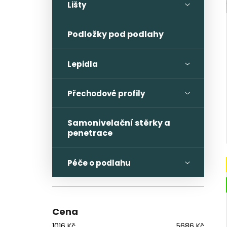
Lišty
Podložky pod podlahy
Lepidla
Přechodové profily
Samonivelační stěrky a
penetrace
Péče o podlahu
Cena
1016
Kč
5686
Kč