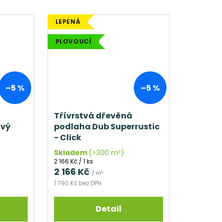
LEPENÁ
PLOVOUCÍ
–5 %
–5 %
Třívrstvá dřevěná
ový
podlaha Dub Superrustic
- Click
Skladem
(>300 m²)
Měrná
2 166 Kč / 1 ks
cena:
2 166 Kč
/ m²
1 790 Kč bez DPH
Detail