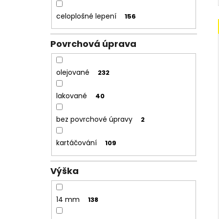
celoplošné lepení
156
Povrchová úprava
olejované
232
lakované
40
bez povrchové úpravy
2
kartáčování
109
Výška
14 mm
138