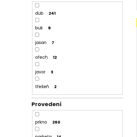
dub
241
buk
9
jasan
7
ořech
12
javor
3
třešeň
2
Provedení
prkno
260
parketa
14