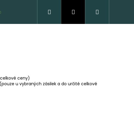
Hledat
Přihlášení
Nákupní
VZORKY ZDARMA
košík
 celkové ceny)
(pouze u vybraných zásilek a do určité celkové
VĚNÁ PODLAHA DUB
CLICK
 Kč