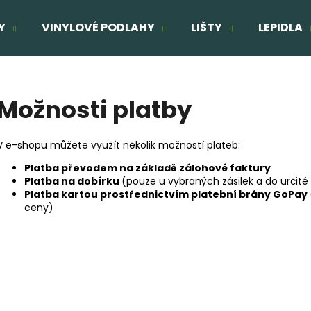
Y
VINYLOVÉ PODLAHY
LIŠTY
LEPIDLA
Co potřebujete najít?
Možnosti platby
HLEDAT
V e-shopu můžete využít několik možností plateb:
Platba převodem na základě zálohové faktury
Platba na dobírku
(pouze u vybraných zásilek a do určité
Doporučujeme
Platba kartou prostřednictvím platební brány GoPay
ceny)
TŘÍVRSTVÁ DŘEVĚNÁ PODLAHA DUB
TŘÍVRSTVÁ DŘE
ELEGANT CLICK 190
SUPERRUSTIC - 
1 803 Kč
2 166 Kč
Původně:
2 160 Kč
Původně:
2 287