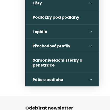
l
Lišty
Podložky pod podlahy
Lepidla
Přechodové profily
Samonivelační stěrky a
penetrace
Péče o podlahu
Z
á
Odebírat newsletter