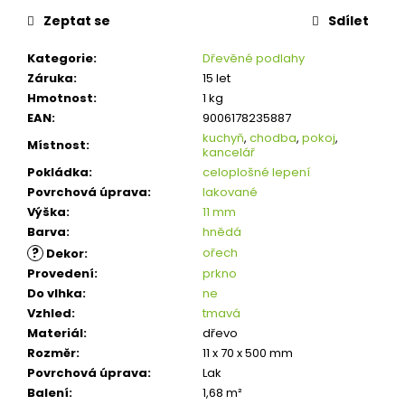
Zeptat se
Sdílet
Kategorie
:
Dřevěné podlahy
Záruka
:
15 let
Hmotnost
:
1 kg
EAN
:
9006178235887
kuchyň
,
chodba
,
pokoj
,
Místnost
:
kancelář
Pokládka
:
celoplošné lepení
Povrchová úprava
:
lakované
Výška
:
11 mm
Barva
:
hnědá
?
ořech
Dekor
:
Provedení
:
prkno
Do vlhka
:
ne
Vzhled
:
tmavá
Materiál
:
dřevo
Rozměr
:
11 x 70 x 500 mm
Povrchová úprava
:
Lak
Balení
:
1,68 m²