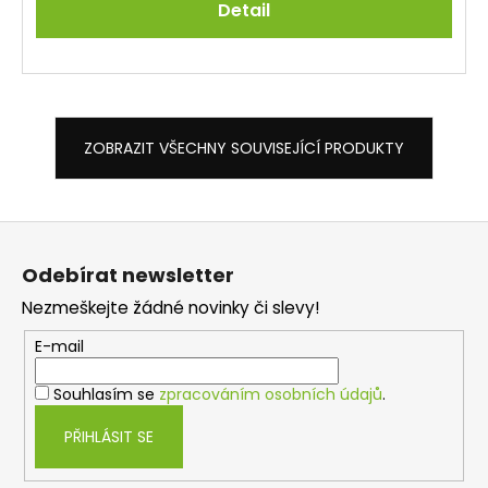
Detail
ZOBRAZIT VŠECHNY SOUVISEJÍCÍ PRODUKTY
Z
á
Odebírat newsletter
p
Nezmeškejte žádné novinky či slevy!
a
t
E-mail
í
Souhlasím se
zpracováním osobních údajů
.
PŘIHLÁSIT SE