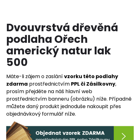
a
j
í
Dvouvrstvá dřevěná
t
podlaha Ořech
?
americký natur lak
500
HLEDAT
Máte-li zájem o zaslání
vzorku této podlahy
zdarma
prostřednictvím
PPL či Zásilkovny
,
prosím přejděte na náš hlavní web
prostřednictvím banneru (obrázku) níže. Případně
D
o
můžete daný produkt jednoduše nakoupit přes
p
objednávkový formulář níže.
o
r
u