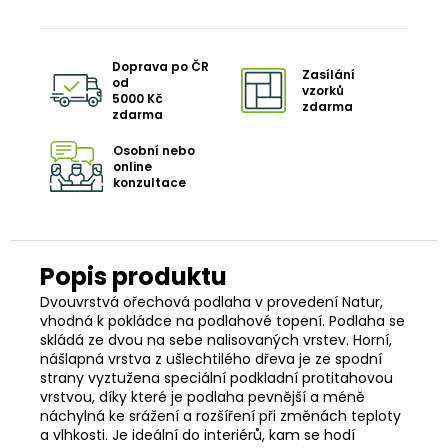
Doprava po ČR
Zasílání
od
vzorků
5000 Kč
zdarma
zdarma
Osobní nebo
online
konzultace
Dvouvrstvá ořechová podlaha v provedení Natur,
vhodná k pokládce na podlahové topení. Podlaha se
skládá ze dvou na sebe nalisovaných vrstev. Horní,
nášlapná vrstva z ušlechtilého dřeva je ze spodní
strany vyztužena speciální podkladní protitahovou
vrstvou, díky které je podlaha pevnější a méně
náchylná ke srážení a rozšíření při změnách teploty
a vlhkosti. Je ideální do interiérů, kam se hodí