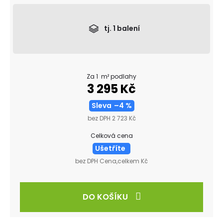
tj.
1
balení
Za 1 m² podlahy
3 295 Kč
Sleva
–4 %
bez DPH 2 723 Kč
Celková cena
Ušetříte
bez DPH Cena,celkem Kč
DO KOŠÍKU