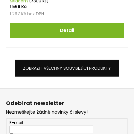
Skladem
(>300 ks)
1 569 Kč
1 297 Kč bez DPH
Detail
ZOBRAZIT VŠECHNY SOUVISEJÍCÍ PRODUKTY
Z
á
Odebírat newsletter
p
Nezmeškejte žádné novinky či slevy!
a
t
E-mail
í