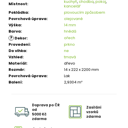
kuchyň
,
chodba
,
pokoj
,
Místnost
:
kancelář
Pokládka
:
plovoucím způsobem
Povrchová úprava
:
olejované
Výška
:
14 mm
Barva
:
hnědá
?
ořech
Dekor
:
Provedení
:
prkno
Do vlhka
:
ne
Vzhled
:
tmavá
Materiál
:
dřevo
Rozměr
:
14 x 222 x 2200 mm
Povrchová úprava
:
Lak
Balení
:
2,9304 m²
Doprava po ČR
Zasílání
od
vzorků
5000 Kč
zdarma
zdarma