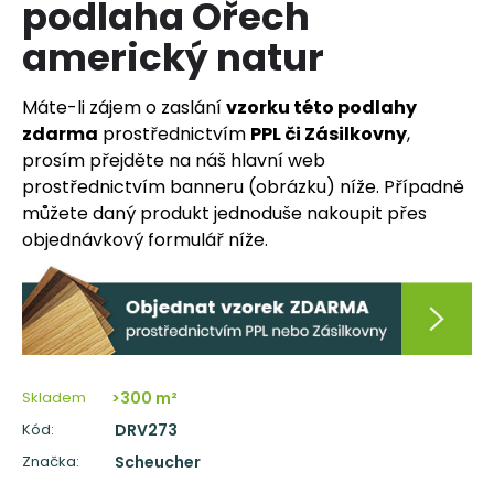
podlaha Ořech
a
americký natur
j
í
Máte-li zájem o zaslání
vzorku této podlahy
t
zdarma
prostřednictvím
PPL či Zásilkovny
,
?
prosím přejděte na náš hlavní web
prostřednictvím banneru (obrázku) níže. Případně
můžete daný produkt jednoduše nakoupit přes
objednávkový formulář níže.
HLEDAT
D
o
p
Skladem
>300 m²
o
Kód:
DRV273
r
Značka:
Scheucher
u