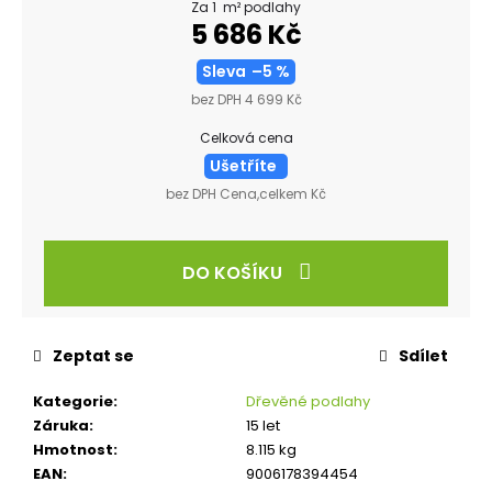
Za 1 m² podlahy
5 686 Kč
Sleva
–5 %
bez DPH 4 699 Kč
Celková cena
Ušetříte
bez DPH Cena,celkem Kč
DO KOŠÍKU
Zeptat se
Sdílet
Kategorie
:
Dřevěné podlahy
Záruka
:
15 let
Hmotnost
:
8.115 kg
EAN
:
9006178394454