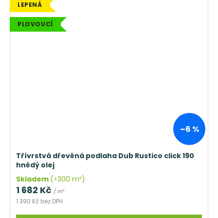
LEPENÁ
PLOVOUCÍ
–6 %
Třívrstvá dřevěná podlaha Dub Rustico click 190
hnědý olej
Skladem
(>300 m²)
1 682 Kč
/ m²
1 390 Kč bez DPH