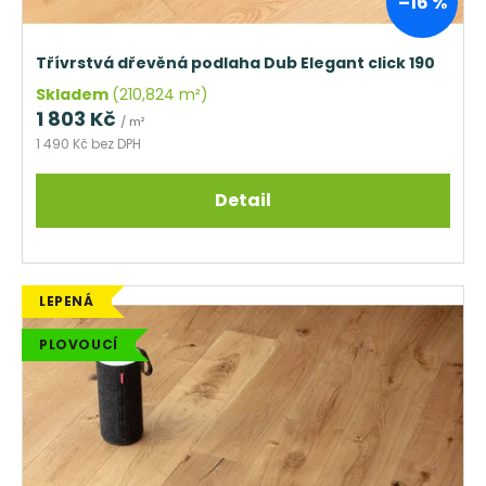
k
–16 %
t
ů
Třívrstvá dřevěná podlaha Dub Elegant click 190
Skladem
(210,824 m²)
1 803 Kč
/ m²
1 490 Kč bez DPH
Detail
LEPENÁ
PLOVOUCÍ