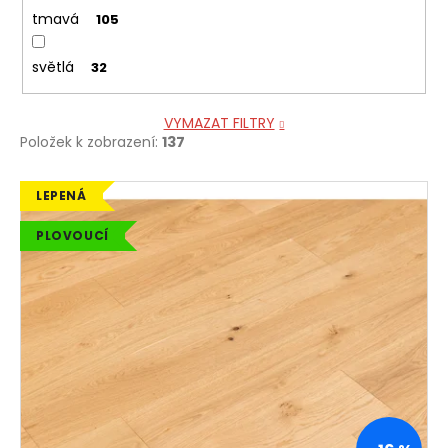
tmavá
105
světlá
32
VYMAZAT FILTRY
Položek k zobrazení:
137
V
LEPENÁ
ý
PLOVOUCÍ
p
i
s
p
r
o
d
u