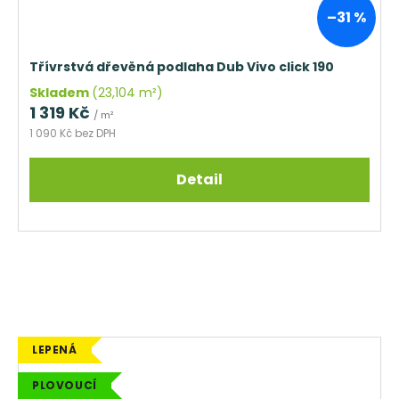
–31 %
Třívrstvá dřevěná podlaha Dub Vivo click 190
Skladem
(23,104 m²)
1 319 Kč
/ m²
1 090 Kč bez DPH
Detail
LEPENÁ
PLOVOUCÍ