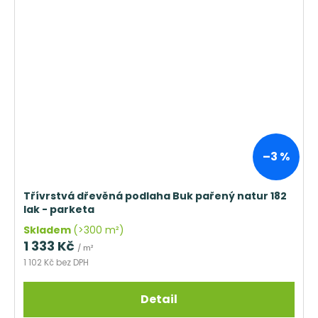
–3 %
Třívrstvá dřevěná podlaha Buk pařený natur 182
lak - parketa
Skladem
(>300 m²)
1 333 Kč
/ m²
1 102 Kč bez DPH
Detail