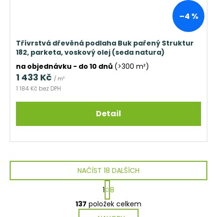
–4 %
Třívrstvá dřevěná podlaha Buk pařený Struktur
182, parketa, voskový olej (seda natura)
na objednávku - do 10 dnů
(>300 m²)
1 433 Kč
/ m²
1 184 Kč bez DPH
Detail
NAČÍST 18 DALŠÍCH
S
1
8
t
O
r
137
položek celkem
v
á