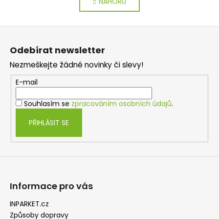
NAHORU
l
n
k
á
o
d
Z
v
a
á
á
c
Odebírat newsletter
n
p
í
í
Nezmeškejte žádné novinky či slevy!
p
a
r
t
E-mail
v
í
k
Souhlasím se
zpracováním osobních údajů
.
y
v
PŘIHLÁSIT SE
ý
p
i
s
u
Informace pro vás
INPARKET.cz
Způsoby dopravy