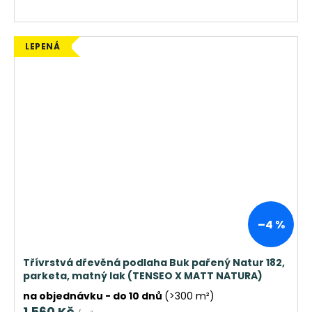
LEPENÁ
–4 %
Třívrstvá dřevěná podlaha Buk pařený Natur 182,
parketa, matný lak (TENSEO X MATT NATURA)
na objednávku - do 10 dnů
(>300 m²)
1 560 Kč