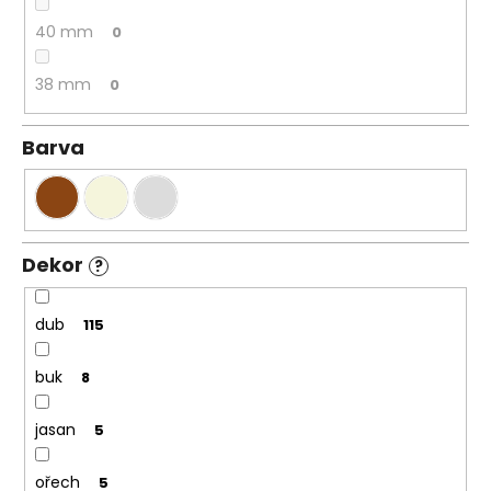
40 mm
0
38 mm
0
Barva
Dekor
?
dub
115
buk
8
jasan
5
ořech
5