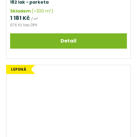
182 lak - parketa
Skladem
(>300 m²)
1 181 Kč
/ m²
976 Kč bez DPH
Detail
LEPENÁ