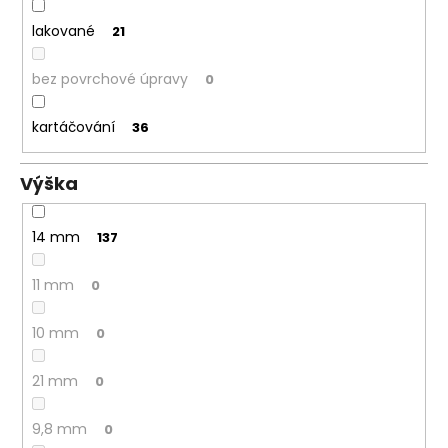
lakované
21
bez povrchové úpravy
0
kartáčování
36
Výška
14 mm
137
11 mm
0
10 mm
0
21 mm
0
9,8 mm
0