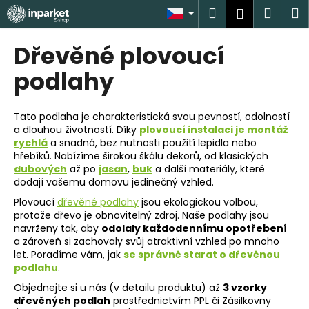
K
Přejít
Hledat
Náku
M
Přihlášen
na
o
obsah
Zpět
Zpět
košík
š
Dřevěné plovoucí
í
C
podlahy
k
o
p
Tato podlaha je charakteristická svou pevností, odolností
o
a dlouhou životností. Díky
plovoucí instalaci je montáž
rychlá
a snadná, bez nutnosti použití lepidla nebo
t
hřebíků. Nabízíme širokou škálu dekorů, od klasických
ř
dubových
až po
jasan
,
buk
a další materiály, které
e
dodají vašemu domovu jedinečný vzhled.
b
Plovoucí
dřevěné podlahy
jsou ekologickou volbou,
u
protože dřevo je obnovitelný zdroj. Naše podlahy jsou
navrženy tak, aby
odolaly každodennímu opotřebení
j
a zároveň si zachovaly svůj atraktivní vzhled po mnoho
e
let. Poradíme vám, jak
se správně starat o dřevěnou
podlahu
.
t
e
Objednejte si u nás (v detailu produktu) až
3 vzorky
dřevěných podlah
prostřednictvím PPL či Zásilkovny
n