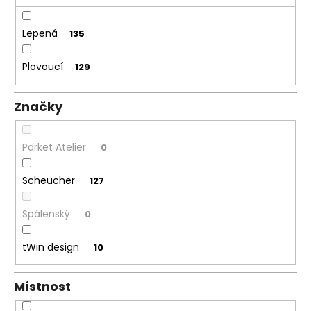
č
u
j
Lepená
135
e
m
Plovoucí
129
e
Značky
TŘÍVRSTVÁ
DŘEVĚNÁ
PODLAHA
DUB
Parket Atelier
0
RUSTICO
CLICK
190
Scheucher
127
1
682
Spálenský
0
Kč
Původně:
1
tWin design
10
803
Kč
Místnost