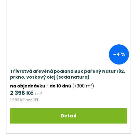
–4 %
Třívrstvá dřevěná podlaha Buk pařený Natur 182,
prkno, voskový olej (seda natura)
na objednávku - do 10 dnů
(>300 m²)
2 398 Kč
/ m²
1 982 Kč bez DPH
Detail