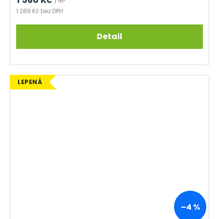
/ m²
1 289 Kč bez DPH
Detail
LEPENÁ
–4 %