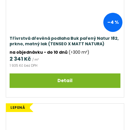
–4 %
Třívrstvá dřevěná podlaha Buk pařený Natur 182,
prkno, matný lak (TENSEO X MATT NATURA)
na objednávku - do 10 dnů
(>300 m²)
2 341 Kč
/ m²
1 935 Kč bez DPH
Detail
LEPENÁ