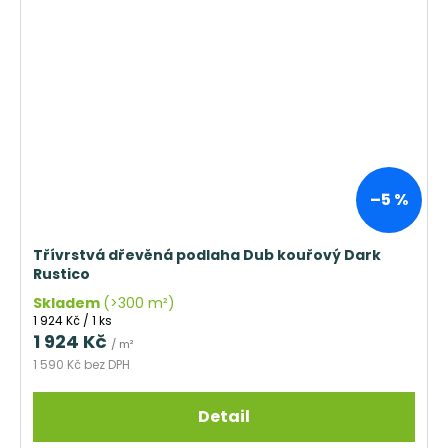
–5 %
Třívrstvá dřevěná podlaha Dub kouřový Dark
Rustico
Skladem
(>300 m²)
Měrná
1 924 Kč / 1 ks
cena:
1 924 Kč
/ m²
1 590 Kč bez DPH
Detail