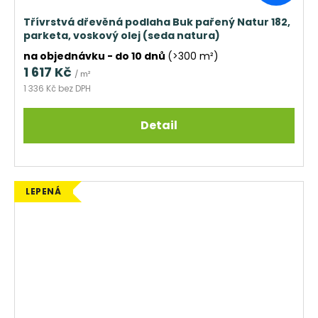
Třívrstvá dřevěná podlaha Buk pařený Natur 182,
parketa, voskový olej (seda natura)
na objednávku - do 10 dnů
(>300 m²)
1 617 Kč
/ m²
1 336 Kč bez DPH
Detail
LEPENÁ