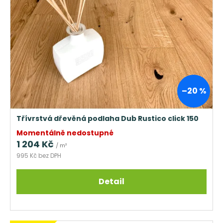
–20 %
Třívrstvá dřevěná podlaha Dub Rustico click 150
Momentálně nedostupné
1 204 Kč
/ m²
995 Kč bez DPH
Detail