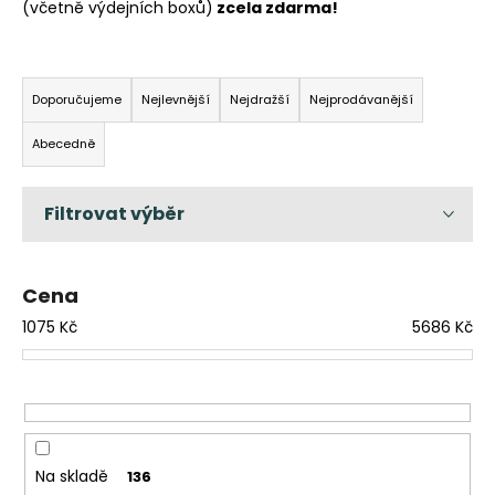
(včetně výdejních boxů)
zcela zdarma!
a
j
Ř
í
a
Doporučujeme
Nejlevnější
Nejdražší
Nejprodávanější
t
z
?
Abecedně
e
n
í
p
HLEDAT
r
Cena
o
d
1075
Kč
5686
Kč
D
u
o
k
p
t
o
ů
r
u
Na skladě
136