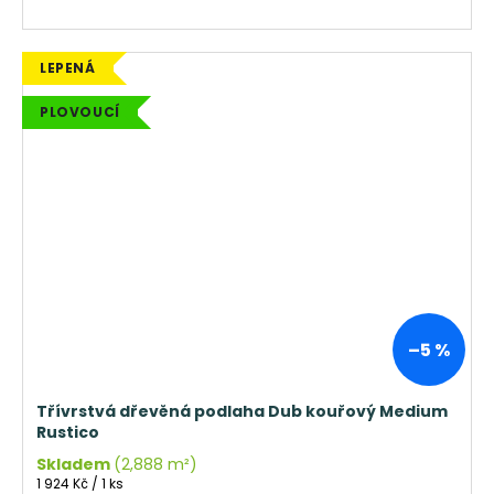
LEPENÁ
PLOVOUCÍ
–5 %
Třívrstvá dřevěná podlaha Dub kouřový Medium
Rustico
Skladem
(2,888 m²)
Měrná
1 924 Kč / 1 ks