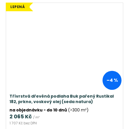
LEPENÁ
–4 %
Třívrstvá dřevěná podlaha Buk pařený Rustikal
182, prkno, voskový olej (seda natura)
na objednávku - do 10 dnů
(>300 m²)
2 065 Kč
/ m²
1 707 Kč bez DPH