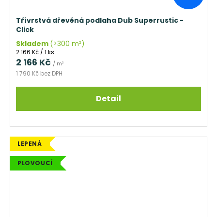
Třívrstvá dřevěná podlaha Dub Superrustic -
Click
Skladem
(>300 m²)
Měrná
2 166 Kč / 1 ks
cena:
2 166 Kč
/ m²
1 790 Kč bez DPH
Detail
LEPENÁ
PLOVOUCÍ