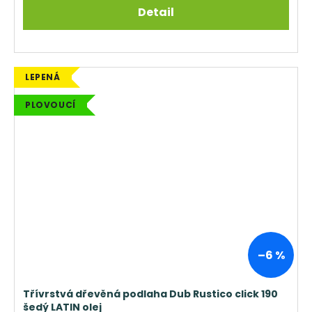
Detail
LEPENÁ
PLOVOUCÍ
–6 %
Třívrstvá dřevěná podlaha Dub Rustico click 190
šedý LATIN olej