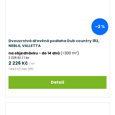
–2 %
Dvouvrstvá dřevěná podlaha Dub country 182,
NEBLA, VALLETTA
na objednávku - do 14 dnů
(>300 m²)
Měrná
2 226 Kč / 1 ks
cena:
2 226 Kč
/ m²
1 840 Kč bez DPH
Detail