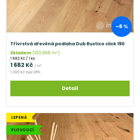
–6 %
Třívrstvá dřevěná podlaha Dub Rustico click 190
Skladem
(103,968 m²)
Měrná
1 682 Kč / 1 ks
cena:
1 682 Kč
/ m²
1 390 Kč bez DPH
Detail
LEPENÁ
PLOVOUCÍ