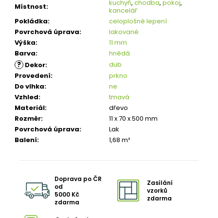
kuchyň
,
chodba
,
pokoj
,
Místnost
:
kancelář
Pokládka
:
celoplošné lepení
Povrchová úprava
:
lakované
Výška
:
11 mm
Barva
:
hnědá
?
dub
Dekor
:
Provedení
:
prkno
Do vlhka
:
ne
Vzhled
:
tmavá
Materiál
:
dřevo
Rozměr
:
11 x 70 x 500 mm
Povrchová úprava
:
Lak
Balení
:
1,68 m²
Doprava po ČR
Zasílání
od
vzorků
5000 Kč
zdarma
zdarma