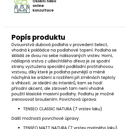
Osobní nebo
online
konzultace
Dvouvrstvá dubová podlaha v provedení Select,
vhodná k pokládce na podlahové topení. Podlaha se
skládá ze dvou na sebe nalisovaných vrstev. Horní,
nášlapná vrstva z ušlechtilého dřeva je ze spodní
strany vyztužena speciální podkladní protitahovou
vrstvou, díky které je podlaha pevnější a méně
náchylná ke srážení a rozšíření při změnách teploty
a vlhkosti. Je ideální do interiérů, kam se hodí
přírodní akcent, ale zároveň tam není vhodné
použití klasické masivní podlahy. Podlahu je možné
zrenovovat broušením. Povrchová úprava:
TENSEO CLASSIC NATURA (7 vrstev laku)
Další možnosti povrchové úpravy:
TENSEO MATT NATURA (7 vrstev matného laku)