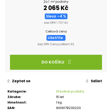
Za 1 m² podlahy
2 065 Kč
Sleva
–4 %
bez DPH 1 707 Kč
Celková cena
Ušetříte
bez DPH Cena,celkem Kč
DO KOŠÍKU
Zeptat se
Sdílet
Kategorie
:
Dřevěné podlahy
Záruka
:
15 let
Hmotnost
:
1 kg
EAN
:
9006178230233