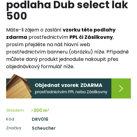
podlaha Dub select lak
a
500
j
í
Máte-li zájem o zaslání
vzorku této podlahy
t
zdarma
prostřednictvím
PPL či Zásilkovny
,
?
prosím přejděte na náš hlavní web
prostřednictvím banneru (obrázku) níže. Případně
můžete daný produkt jednoduše nakoupit přes
objednávkový formulář níže.
HLEDAT
D
o
p
Skladem
>300 m²
o
Kód:
DRV016
r
Značka:
Scheucher
u