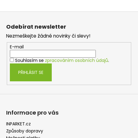
Z
á
Odebírat newsletter
p
Nezmeškejte žádné novinky či slevy!
a
t
E-mail
í
Souhlasím se
zpracováním osobních údajů
.
PŘIHLÁSIT SE
Informace pro vás
INPARKET.cz
Způsoby dopravy
Možnosti platby