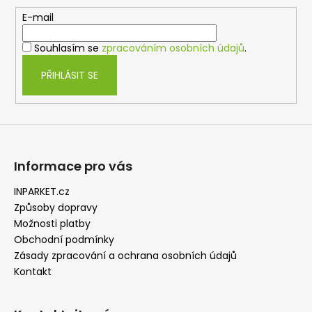
a
t
E-mail
í
Souhlasím se
zpracováním osobních údajů
.
PŘIHLÁSIT SE
Informace pro vás
INPARKET.cz
Způsoby dopravy
Možnosti platby
Obchodní podmínky
Zásady zpracování a ochrana osobních údajů
Kontakt