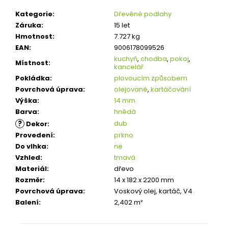
Kategorie
:
Dřevěné podlahy
Záruka
:
15 let
Hmotnost
:
7.727 kg
EAN
:
9006178099526
kuchyň
,
chodba
,
pokoj
,
Místnost
:
kancelář
Pokládka
:
plovoucím způsobem
Povrchová úprava
:
olejované
,
kartáčování
Výška
:
14 mm
Barva
:
hnědá
?
dub
Dekor
:
Provedení
:
prkno
Do vlhka
:
ne
Vzhled
:
tmavá
Materiál
:
dřevo
Rozměr
:
14 x 182 x 2200 mm
Povrchová úprava
:
Voskový olej, kartáč, V4
Balení
:
2,402 m²