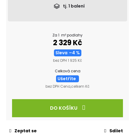
tj.
1
balení
Za 1 m² podlahy
2 329 Kč
Sleva
–4 %
bez DPH 1 925 Kč
Celková cena
Ušetříte
bez DPH Cena,celkem Kč
DO KOŠÍKU
Zeptat se
Sdílet