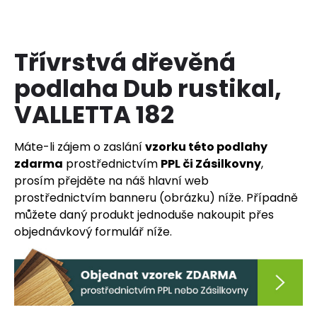
a
j
í
Třívrstvá dřevěná
t
podlaha Dub rustikal,
?
VALLETTA 182
Máte-li zájem o zaslání
vzorku této podlahy
zdarma
prostřednictvím
PPL či Zásilkovny
,
HLEDAT
prosím přejděte na náš hlavní web
prostřednictvím banneru (obrázku) níže. Případně
můžete daný produkt jednoduše nakoupit přes
D
objednávkový formulář níže.
o
p
o
r
u