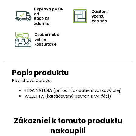
Doprava po ČR
Zasílání
od
vzorků
5000 Kč
zdarma
zdarma
Osobní nebo
online
konzultace
Povrchová úprava:
SEDA NATURA (přírodní oxidativní voskový olej)
VALLETTA (kartáčovaný povrch s V4 fází)