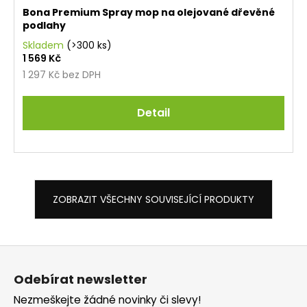
Bona Premium Spray mop na olejované dřevěné
podlahy
Skladem
(>300 ks)
1 569 Kč
1 297 Kč bez DPH
Detail
ZOBRAZIT VŠECHNY SOUVISEJÍCÍ PRODUKTY
Z
á
Odebírat newsletter
p
Nezmeškejte žádné novinky či slevy!