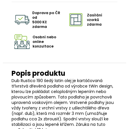
Doprava po ČR
Zasílání
od
vzorků
5000 Kč
zdarma
zdarma
Osobní nebo
online
konzultace
Dub Rustico 190 šedý latin olej je kartáčovaná
třívrstvá dřevěná podlaha od výrobce tWin design,
kterou lze pokládat celoplošným lepením nebo
plovoucím způsobem. Tato podlaha je povrchově
upravená voskovým olejem. Vrstvené podlahy jsou
vždy tvořeny z vrchní vrstvy z ušlechtilého dřeva
(např. dub), která má rozměr 3 mm (umožňuje
podlahu cca 2x zbrousit). Spodní vrstvy slouží ke
stabilizaci a jsou lepené křížem. Záruka na tuto