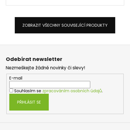
ZOBRAZIT VŠECHNY SOUVISEJÍCÍ PRODUKTY
Z
á
Odebírat newsletter
p
Nezmeškejte žádné novinky či slevy!
a
t
E-mail
í
Souhlasím se
zpracováním osobních údajů
.
PŘIHLÁSIT SE