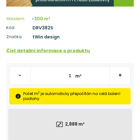
č
u
j
Skladem
>300 m²
e
m
Kód:
DRV382S
e
Značka:
tWin design
TŘÍVRSTVÁ
Číst detailní informace o produktu
DŘEVĚNÁ
PODLAHA
DUB
SUPERRUSTIC
-
-
+
m²
CLICK
2
166
2
Počet m
je automaticky přepočítán na celá balení
Kč
podlahy.
Původně:
2
287
Kč
2,888
m²