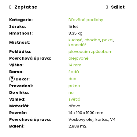
Zeptat se
Sdílet
Kategorie
:
Dřevěné podlahy
Záruka
:
15 let
Hmotnost
:
8.35 kg
kuchyň
,
chodba
,
pokoj
,
Místnost
:
kancelář
Pokládka
:
plovoucím způsobem
Povrchová úprava
:
olejované
Výška
:
14 mm
Barva
:
šedá
?
dub
Dekor
:
Provedení
:
prkno
Do vlhka
:
ne
Vzhled
:
světlá
Materiál
:
dřevo
Rozměr
:
14 x 190 x 1900 mm
Povrchová úprava
:
Voskový olej, kartáč, V4
Balení
:
2,888 m2