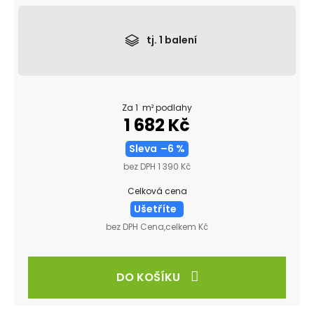
tj.
1
balení
Za 1 m² podlahy
1 682 Kč
Sleva
–6 %
bez DPH 1 390 Kč
Celková cena
Ušetříte
bez DPH Cena,celkem Kč
DO KOŠÍKU