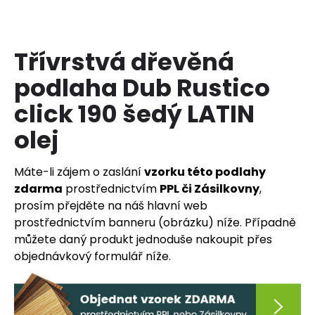
a
j
í
Třívrstvá dřevěná
t
podlaha Dub Rustico
?
click 190 šedý LATIN
olej
HLEDAT
Máte-li zájem o zaslání
vzorku této podlahy
zdarma
prostřednictvím
PPL či Zásilkovny
,
prosím přejděte na náš hlavní web
prostřednictvím banneru (obrázku) níže. Případně
D
o
můžete daný produkt jednoduše nakoupit přes
p
objednávkový formulář níže.
o
r
u