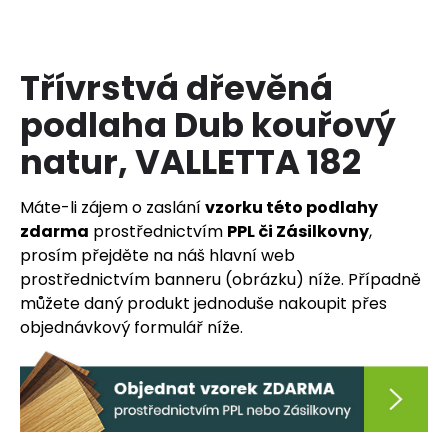
a
j
í
Třívrstvá dřevěná
t
podlaha Dub kouřový
?
natur, VALLETTA 182
Máte-li zájem o zaslání
vzorku této podlahy
zdarma
prostřednictvím
PPL či Zásilkovny
,
HLEDAT
prosím přejděte na náš hlavní web
prostřednictvím banneru (obrázku) níže. Případně
můžete daný produkt jednoduše nakoupit přes
D
objednávkový formulář níže.
o
p
o
r
u