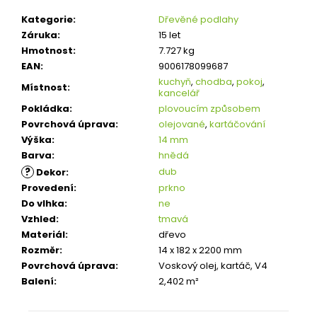
Kategorie
:
Dřevěné podlahy
Záruka
:
15 let
Hmotnost
:
7.727 kg
EAN
:
9006178099687
kuchyň
,
chodba
,
pokoj
,
Místnost
:
kancelář
Pokládka
:
plovoucím způsobem
Povrchová úprava
:
olejované
,
kartáčování
Výška
:
14 mm
Barva
:
hnědá
?
dub
Dekor
:
Provedení
:
prkno
Do vlhka
:
ne
Vzhled
:
tmavá
Materiál
:
dřevo
Rozměr
:
14 x 182 x 2200 mm
Povrchová úprava
:
Voskový olej, kartáč, V4
Balení
:
2,402 m²