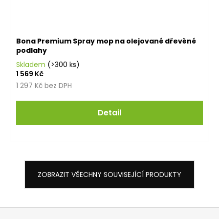
Bona Premium Spray mop na olejované dřevěné
podlahy
Skladem
(>300 ks)
1 569 Kč
1 297 Kč bez DPH
Detail
ZOBRAZIT VŠECHNY SOUVISEJÍCÍ PRODUKTY
Z