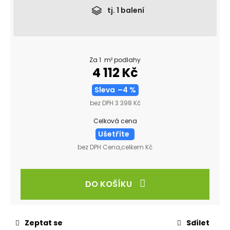
tj.
1
balení
Za 1 m² podlahy
4 112 Kč
Sleva
–4 %
bez DPH 3 398 Kč
Celková cena
Ušetříte
bez DPH Cena,celkem Kč
DO KOŠÍKU
Zeptat se
Sdílet