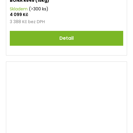
BONA R848 (15kg)
Skladem
(>300 ks)
4 099 Kč
3 388 Kč bez DPH
Detail