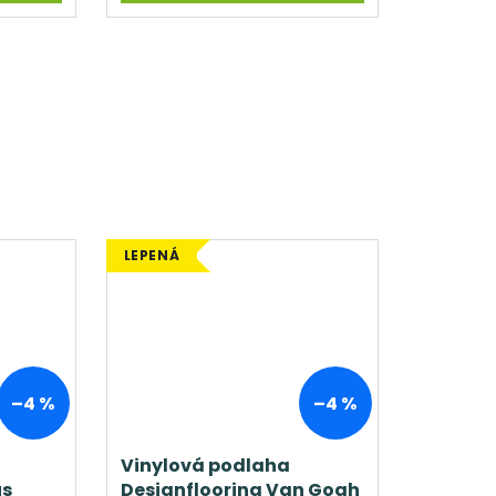
LEPENÁ
–4 %
–4 %
Vinylová podlaha
us
Designflooring Van Gogh