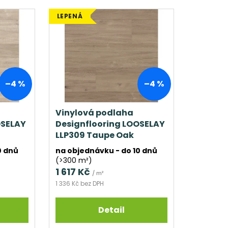
LEPENÁ
–4 %
–4 %
Vinylová podlaha
OSELAY
Designflooring LOOSELAY
LLP309 Taupe Oak
0 dnů
na objednávku - do 10 dnů
(>300 m²)
1 617 Kč
/ m²
1 336 Kč bez DPH
Detail