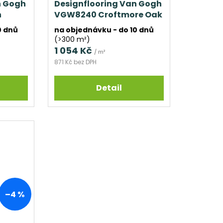
n Gogh
Designflooring Van Gogh
n
VGW8240 Croftmore Oak
0 dnů
na objednávku - do 10 dnů
(>300 m²)
1 054 Kč
/ m²
871 Kč bez DPH
Detail
–4 %