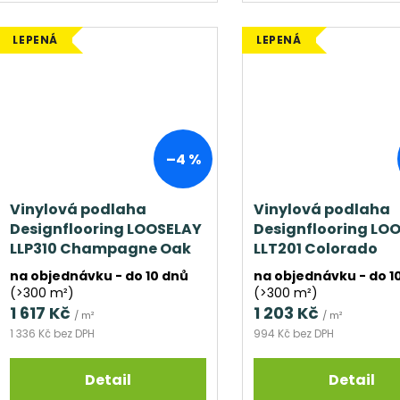
LEPENÁ
LEPENÁ
–4 %
Vinylová podlaha
Vinylová podlaha
Designflooring LOOSELAY
Designflooring LO
LLP310 Champagne Oak
LLT201 Colorado
na objednávku - do 10 dnů
na objednávku - do 1
(>300 m²)
(>300 m²)
1 617 Kč
1 203 Kč
/ m²
/ m²
1 336 Kč bez DPH
994 Kč bez DPH
Detail
Detail