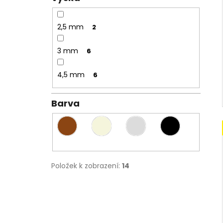
2,5 mm
2
3 mm
6
4,5 mm
6
Barva
Položek k zobrazení:
14