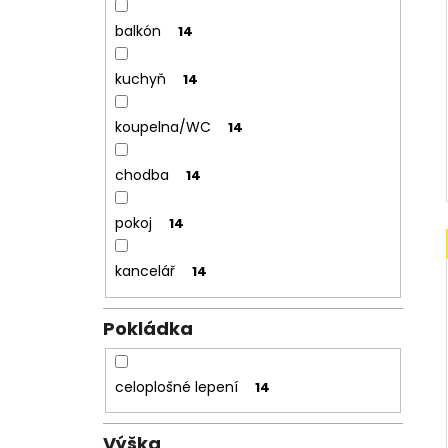
balkón
14
kuchyň
14
koupelna/WC
14
chodba
14
pokoj
14
kancelář
14
Pokládka
celoplošné lepení
14
Výška