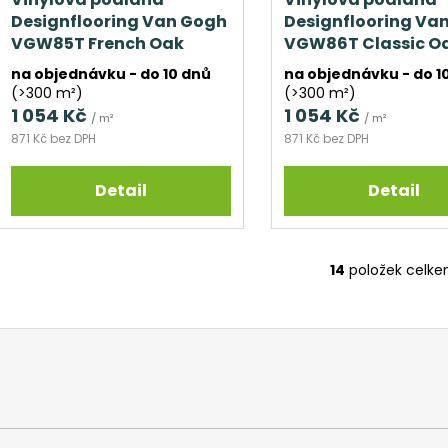
Designflooring Van Gogh
Designflooring Va
VGW85T French Oak
VGW86T Classic O
na objednávku - do 10 dnů
na objednávku - do 1
(>300 m²)
(>300 m²)
1 054 Kč
1 054 Kč
/ m²
/ m²
871 Kč bez DPH
871 Kč bez DPH
Detail
Detail
14
položek celk
O
v
l
á
d
a
c
í