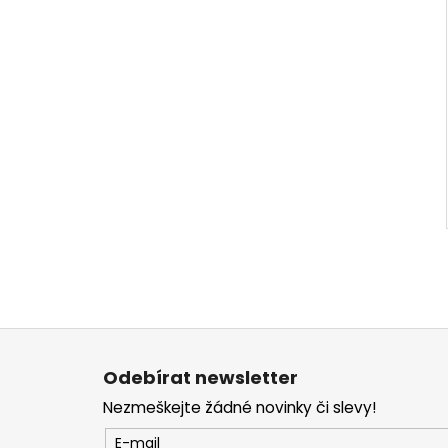
Z
á
Odebírat newsletter
p
Nezmeškejte žádné novinky či slevy!
a
t
E-mail