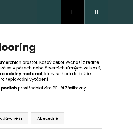
Hledat
Přihlášení
Nákupní
VZORKY ZDARMA
košík
looring
merčních prostor. Každý dekor vychází z reálné
á se v pásech nebo čtvercích různých velikostí,
ní a odolný materiál
, který se hodí do každé
ro teplovodní vytápění.
h podlah
prostřednictvím PPL či Zásilkovny
VĚNÁ PODLAHA DUB
CLICK
 Kč
rodávanější
Abecedně