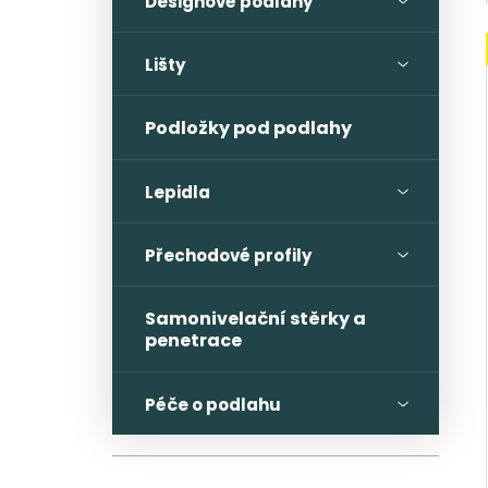
Designové podlahy
Lišty
Podložky pod podlahy
Lepidla
Přechodové profily
Samonivelační stěrky a
penetrace
Péče o podlahu