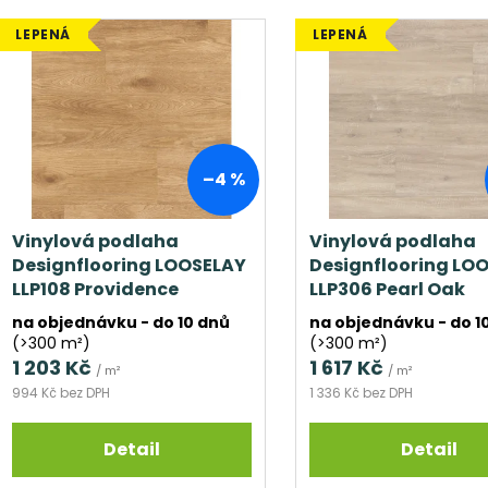
e
V
n
LEPENÁ
LEPENÁ
ý
í
p
p
i
r
s
o
p
d
–4 %
r
u
o
k
d
Vinylová podlaha
Vinylová podlaha
t
Designflooring LOOSELAY
Designflooring LO
u
ů
LLP108 Providence
LLP306 Pearl Oak
k
t
na objednávku - do 10 dnů
na objednávku - do 1
(>300 m²)
(>300 m²)
ů
1 203 Kč
1 617 Kč
/ m²
/ m²
994 Kč bez DPH
1 336 Kč bez DPH
Detail
Detail