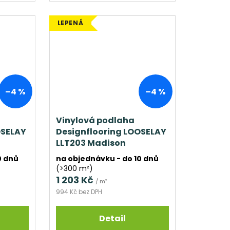
LEPENÁ
–4 %
–4 %
Vinylová podlaha
OSELAY
Designflooring LOOSELAY
LLT203 Madison
0 dnů
na objednávku - do 10 dnů
(>300 m²)
1 203 Kč
/ m²
994 Kč bez DPH
Detail