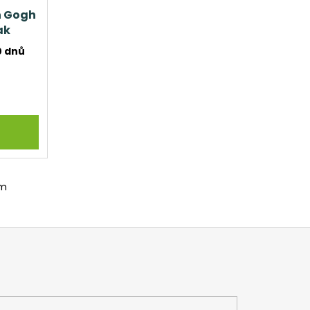
n Gogh
ak
0 dnů
em