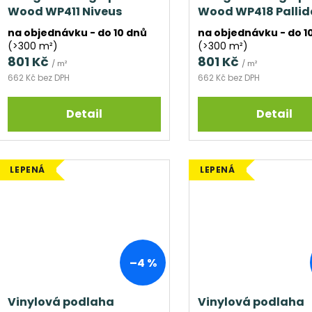
Wood WP411 Niveus
Wood WP418 Pallid
na objednávku - do 10 dnů
na objednávku - do 1
(>300 m²)
(>300 m²)
801 Kč
801 Kč
/ m²
/ m²
662 Kč bez DPH
662 Kč bez DPH
Detail
Detail
LEPENÁ
LEPENÁ
–4 %
Vinylová podlaha
Vinylová podlaha