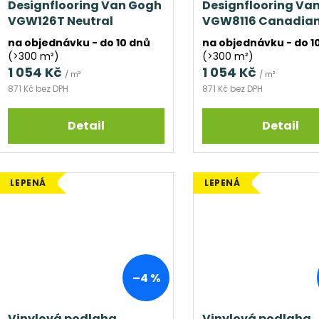
Designflooring Van Gogh
Designflooring Va
VGW126T Neutral
VGW8116 Canadia
Brushed Oak
Urban Oak
na objednávku - do 10 dnů
na objednávku - do 1
(>300 m²)
(>300 m²)
1 054 Kč
1 054 Kč
/ m²
/ m²
871 Kč bez DPH
871 Kč bez DPH
Detail
Detail
LEPENÁ
LEPENÁ
–4 %
Vinylová podlaha
Vinylová podlaha