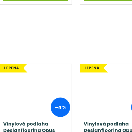
LEPENÁ
LEPENÁ
–4 %
Vinylová podlaha
Vinylová podlaha
Designflooring Opus
Designflooring Op