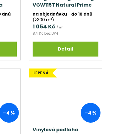
a
VGW115T Natural Prime
Oak
0 dnů
na objednávku - do 10 dnů
(>300 m²)
1 054 Kč
/ m²
871 Kč bez DPH
Detail
LEPENÁ
–4 %
–4 %
Vinylová podlaha