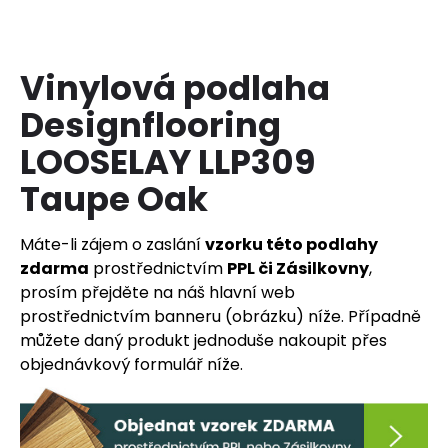
a
j
í
Vinylová podlaha
t
Designflooring
?
LOOSELAY LLP309
Taupe Oak
HLEDAT
Máte-li zájem o zaslání
vzorku této podlahy
zdarma
prostřednictvím
PPL či Zásilkovny
,
prosím přejděte na náš hlavní web
prostřednictvím banneru (obrázku) níže. Případně
D
o
můžete daný produkt jednoduše nakoupit přes
p
objednávkový formulář níže.
o
r
u