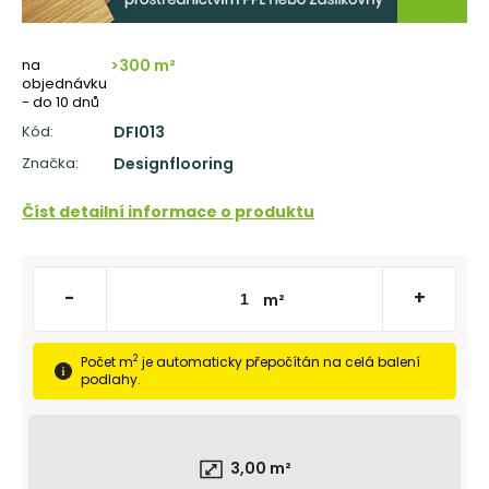
č
u
j
na
>300 m²
e
objednávku
m
- do 10 dnů
e
Kód:
DFI013
Značka:
Designflooring
TŘÍVRSTVÁ
DŘEVĚNÁ
PODLAHA
Číst detailní informace o produktu
DUB
ELEGANT
CLICK
190
-
+
m²
1
803
Kč
Původně:
2
Počet m
je automaticky přepočítán na celá balení
2
podlahy.
160
Kč
3,00
m²