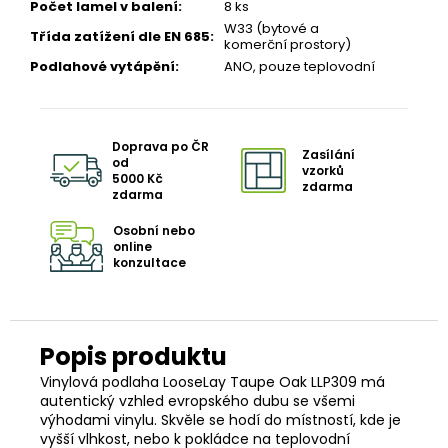
Počet lamel v balení
:
8 ks
W33 (bytové a
Třída zatížení dle EN 685
:
komerční prostory)
Podlahové vytápění
:
ANO, pouze teplovodní
Doprava po ČR
Zasílání
od
vzorků
5000 Kč
zdarma
zdarma
Osobní nebo
online
konzultace
Vinylová podlaha LooseLay Taupe Oak LLP309 má
autentický vzhled evropského dubu se všemi
výhodami vinylu. Skvěle se hodí do místností, kde je
vyšší vlhkost, nebo k pokládce na teplovodní