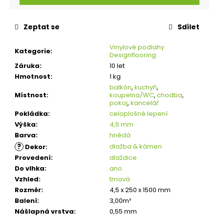
Zeptat se
Sdílet
Vinylové podlahy
Kategorie
:
Designflooring
Záruka
:
10 let
Hmotnost
:
1 kg
balkón
,
kuchyň
,
Místnost
:
koupelna/WC
,
chodba
,
pokoj
,
kancelář
Pokládka
:
celoplošné lepení
Výška
:
4,5 mm
Barva
:
hnědá
?
dlažba & kámen
Dekor
:
Provedení
:
dlaždice
Do vlhka
:
ano
Vzhled
:
tmavá
Rozměr
:
4,5 x 250 x 1500 mm
Balení
:
3,00m²
Nášlapná vrstva
:
0,55 mm