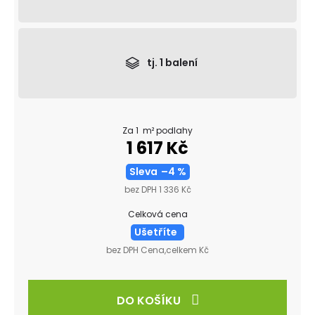
tj.
1
balení
Za 1 m² podlahy
1 617 Kč
Sleva
–4 %
bez DPH 1 336 Kč
Celková cena
Ušetříte
bez DPH Cena,celkem Kč
DO KOŠÍKU