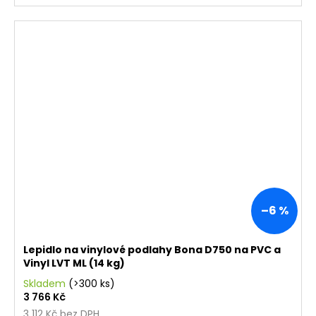
–6 %
Lepidlo na vinylové podlahy Bona D750 na PVC a
Vinyl LVT ML (14 kg)
Skladem
(>300 ks)
3 766 Kč
3 112 Kč bez DPH