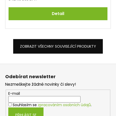
Detail
ZOBRAZIT VŠECHNY SOUVISEJÍCÍ PRODUKTY
Z
á
Odebírat newsletter
p
Nezmeškejte žádné novinky či slevy!
a
t
E-mail
í
Souhlasím se
zpracováním osobních údajů
.
PŘIHLÁSIT SE