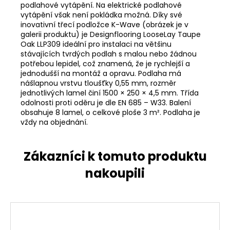
podlahové vytápění. Na elektrické podlahové
vytápění však není pokládka možná. Díky své
inovativní třecí podložce K-Wave (obrázek je v
galerii produktu) je Designflooring LooseLay Taupe
Oak LLP309 ideální pro instalaci na většinu
stávajících tvrdých podlah s malou nebo žádnou
potřebou lepidel, což znamená, že je rychlejší a
jednodušší na montáž a opravu. Podlaha má
nášlapnou vrstvu tloušťky 0,55 mm, rozměr
jednotlivých lamel činí 1500 × 250 × 4,5 mm. Třída
odolnosti proti oděru je dle EN 685 – W33. Balení
obsahuje 8 lamel, o celkové ploše 3 m². Podlaha je
vždy na objednání.