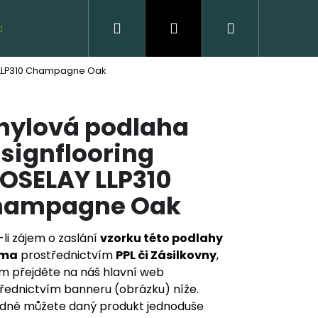
Hledat
Přihlášení
Nákupní
VZORKY ZDARMA
Y LLP310 Champagne Oak
košík
nylová podlaha
signflooring
OSELAY LLP310
hampagne Oak
VĚNÁ PODLAHA DUB
CLICK
li zájem o zaslání
vzorku této podlahy
rma
prostřednictvím
PPL či Zásilkovny
,
 Kč
m přejděte na náš hlavní web
řednictvím banneru (obrázku) níže.
dně můžete daný produkt jednoduše