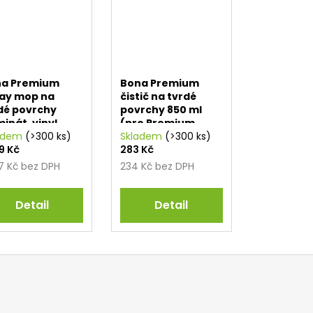
na Premium
Bona Premium
ay mop na
čistič na tvrdé
dé povrchy
povrchy 850 ml
minát, vinyl,
(pro Premium
žba)
adem
(>300 ks)
Spray mop)
Skladem
(>300 ks)
69 Kč
283 Kč
97 Kč bez DPH
234 Kč bez DPH
Detail
Detail