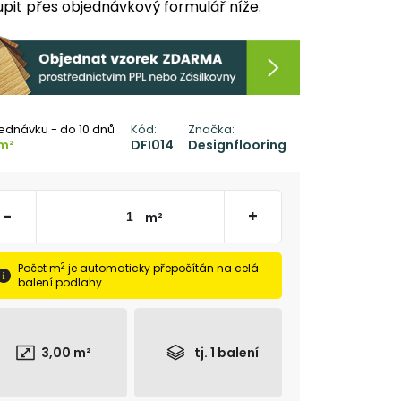
pit přes objednávkový formulář níže.
ednávku - do 10 dnů
Kód:
Značka:
m²
DFI014
Designflooring
-
+
m²
2
Počet m
je automaticky přepočítán na celá
balení podlahy.
3,00
m²
tj.
1
balení