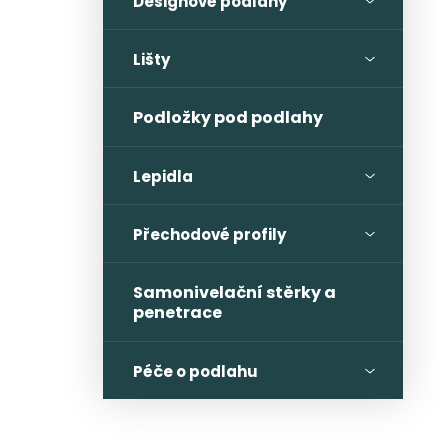
Designové podlahy
Lišty
Podložky pod podlahy
Lepidla
Přechodové profily
Samonivelační stěrky a
penetrace
Péče o podlahu