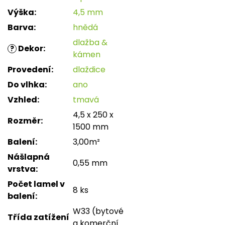
Výška
:
4,5 mm
Barva
:
hnědá
dlažba &
Dekor
:
?
kámen
Provedení
:
dlaždice
Do vlhka
:
ano
Vzhled
:
tmavá
4,5 x 250 x
Rozměr
:
1500 mm
Balení
:
3,00m²
Nášlapná
0,55 mm
vrstva
:
Počet lamel v
8 ks
balení
:
W33 (bytové
Třída zatížení
a komerční