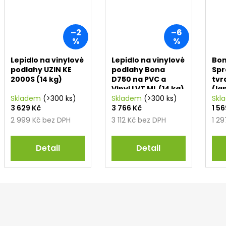
–2
–6
%
%
Lepidlo na vinylové
Lepidlo na vinylové
Bo
podlahy UZIN KE
podlahy Bona
Spr
2000S (14 kg)
D750 na PVC a
tvr
Vinyl LVT ML (14 kg)
(la
Skladem
(>300 ks)
Skladem
(>300 ks)
dla
Skl
3 629 Kč
3 766 Kč
1 5
2 999 Kč bez DPH
3 112 Kč bez DPH
1 2
Detail
Detail