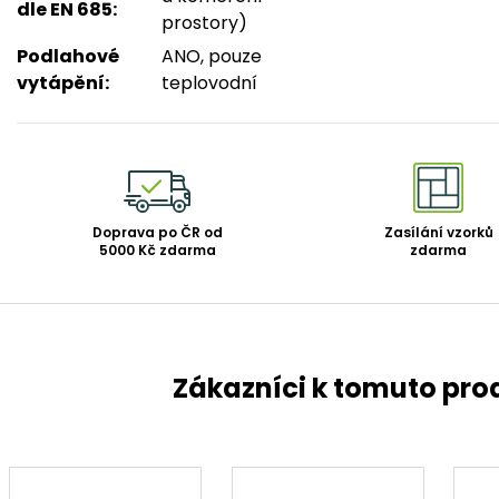
dle EN 685
:
prostory)
Podlahové
ANO, pouze
vytápění
:
teplovodní
Doprava po ČR od
Zasílání vzorků
5000 Kč zdarma
zdarma