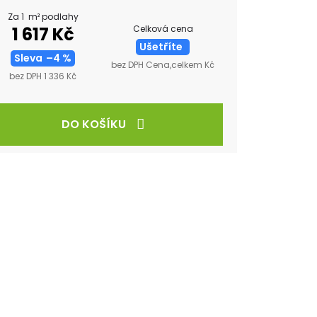
Za 1 m² podlahy
Celková cena
1 617 Kč
Ušetříte
Sleva
–4 %
bez DPH Cena,celkem Kč
bez DPH 1 336 Kč
DO KOŠÍKU