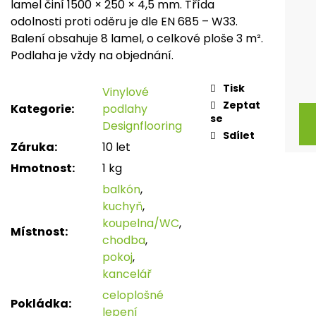
lamel činí 1500 × 250 × 4,5 mm. Třída
odolnosti proti oděru je dle EN 685 – W33.
Balení obsahuje 8 lamel, o celkové ploše 3 m².
Podlaha je vždy na objednání.
Tisk
Vinylové
Zeptat
Kategorie
:
podlahy
se
Designflooring
Sdílet
Záruka
:
10 let
Hmotnost
:
1 kg
balkón
,
kuchyň
,
koupelna/WC
,
Místnost
:
chodba
,
pokoj
,
kancelář
celoplošné
Pokládka
:
lepení