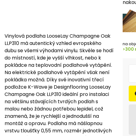
nakou
Vinylová podlaha LooseLay Champagne Oak
LLP310 má autentický vzhled evropského
na obj
>300 
dubu se všemi výhodami vinylu. Skvěle se hodí
do místností, kde je vyšší vlhkost, nebo k
pokládce na teplovodní podlahové vytápění.
Na elektrické podlahové vytápění však není
pokládka možná. Díky své inovativní třecí
podložce K-Wave je Designflooring LooseLay
Champagne Oak LLP310 ideální pro instalaci
na většinu stávajících tvrdých podlah s
malou nebo žádnou potřebou lepidel, což
znamená, že je rychlejší a jednodušší na
montáž a opravu. Podlaha má nášlapnou
vrstvu tloušťky 0,55 mm, rozměr jednotlivých