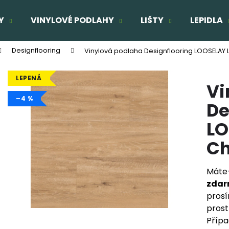
Y
VINYLOVÉ PODLAHY
LIŠTY
LEPIDLA
Designflooring
Vinylová podlaha Designflooring LOOSELA
Co potřebujete najít?
LEPENÁ
Vi
HLEDAT
–4 %
De
LO
Doporučujeme
C
TŘÍVRSTVÁ DŘEVĚNÁ PODLAHA DUB
TŘÍVRSTVÁ DŘE
ELEGANT CLICK 190
SUPERRUSTIC - 
Máte-
1 803 Kč
2 166 Kč
zda
Původně:
2 160 Kč
Původně:
2 287
prosí
prost
Přípa