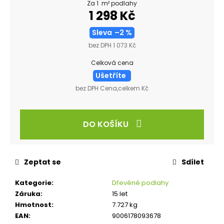
Za 1 m² podlahy
1 298 Kč
Sleva
–2 %
bez DPH 1 073 Kč
Celková cena
Ušetříte
bez DPH Cena,celkem Kč
DO KOŠÍKU
Zeptat se
Sdílet
Kategorie
:
Dřevěné podlahy
Záruka
:
15 let
Hmotnost
:
7.727 kg
EAN
:
9006178093678