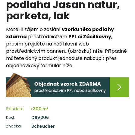
podlaha Jasan natur,
a
parketa, lak
j
í
Máte-li zájem o zaslání
vzorku této podlahy
t
zdarma
prostřednictvím
PPL či Zásilkovny
,
?
prosím přejděte na náš hlavní web
prostřednictvím banneru (obrázku) níže. Případně
můžete daný produkt jednoduše nakoupit přes
objednávkový formulář níže.
HLEDAT
D
o
p
Skladem
>300 m²
o
Kód:
DRV206
r
Značka:
Scheucher
u