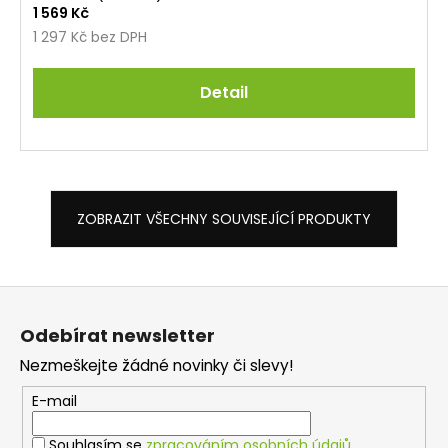
1 569 Kč
1 297 Kč bez DPH
Detail
ZOBRAZIT VŠECHNY SOUVISEJÍCÍ PRODUKTY
Z
á
Odebírat newsletter
p
Nezmeškejte žádné novinky či slevy!
a
t
E-mail
í
Souhlasím se
zpracováním osobních údajů
.