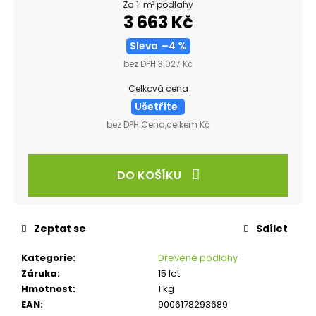
Za 1 m² podlahy
3 663 Kč
Sleva
–4 %
bez DPH 3 027 Kč
Celková cena
Ušetříte
bez DPH Cena,celkem Kč
DO KOŠÍKU
Zeptat se
Sdílet
Kategorie
:
Dřevěné podlahy
Záruka
:
15 let
Hmotnost
:
1 kg
EAN
:
9006178293689