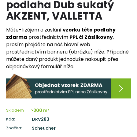
podlaha Dub sukatý
a
AKZENT, VALLETTA
j
í
Máte-li zájem o zaslání
vzorku této podlahy
t
zdarma
prostřednictvím
PPL či Zásilkovny
,
?
prosím přejděte na náš hlavní web
prostřednictvím banneru (obrázku) níže. Případně
můžete daný produkt jednoduše nakoupit přes
objednávkový formulář níže.
HLEDAT
D
o
p
Skladem
>300 m²
o
Kód:
DRV283
r
Značka:
Scheucher
u