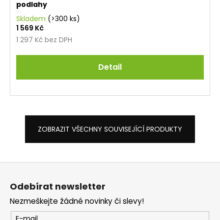
podlahy
Skladem
(>300 ks)
1 569 Kč
1 297 Kč bez DPH
Detail
ZOBRAZIT VŠECHNY SOUVISEJÍCÍ PRODUKTY
Z
á
Odebírat newsletter
p
Nezmeškejte žádné novinky či slevy!
a
t
E-mail