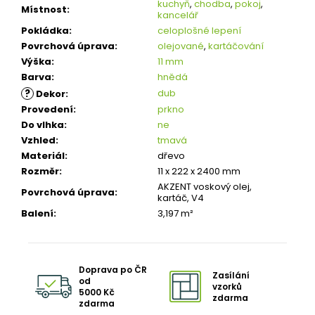
kuchyň
,
chodba
,
pokoj
,
Místnost
:
kancelář
Pokládka
:
celoplošné lepení
Povrchová úprava
:
olejované
,
kartáčování
Výška
:
11 mm
Barva
:
hnědá
?
dub
Dekor
:
Provedení
:
prkno
Do vlhka
:
ne
Vzhled
:
tmavá
Materiál
:
dřevo
Rozměr
:
11 x 222 x 2400 mm
AKZENT voskový olej,
Povrchová úprava
:
kartáč, V4
Balení
:
3,197 m²
Doprava po ČR
Zasílání
od
vzorků
5000 Kč
zdarma
zdarma