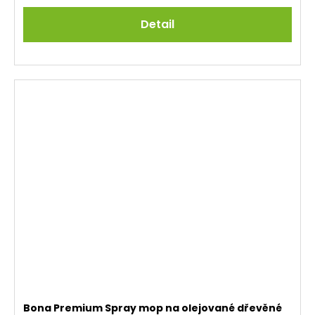
Detail
Bona Premium Spray mop na olejované dřevěné