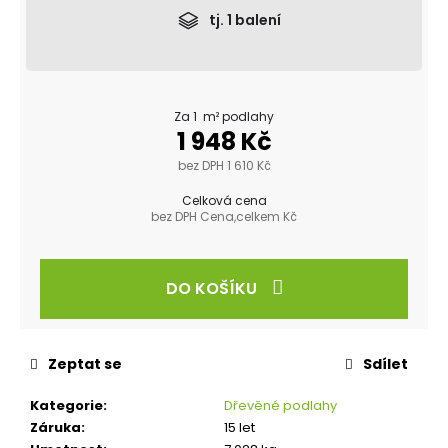
tj.
1
balení
Za 1 m² podlahy
1 948 Kč
bez DPH 1 610 Kč
Celková cena
bez DPH Cena,celkem Kč
DO KOŠÍKU
Zeptat se
Sdílet
Kategorie
:
Dřevěné podlahy
Záruka
:
15 let