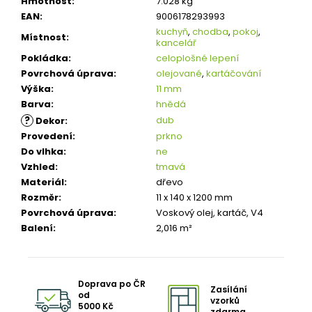
Hmotnost
:
7.028 kg
EAN
:
9006178293993
kuchyň
,
chodba
,
pokoj
,
Místnost
:
kancelář
Pokládka
:
celoplošné lepení
Povrchová úprava
:
olejované
,
kartáčování
Výška
:
11 mm
Barva
:
hnědá
?
dub
Dekor
:
Provedení
:
prkno
Do vlhka
:
ne
Vzhled
:
tmavá
Materiál
:
dřevo
Rozměr
:
11 x 140 x 1200 mm
Povrchová úprava
:
Voskový olej, kartáč, V4
Balení
:
2,016 m²
Doprava po ČR
Zasílání
od
vzorků
5000 Kč
zdarma