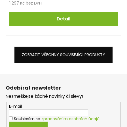
1 297 Kč bez DPH
Detail
ZOBRAZIT VŠECHNY SOUVISEJÍCÍ PRODUKTY
Z
á
Odebírat newsletter
p
Nezmeškejte žádné novinky či slevy!
a
t
E-mail
í
Souhlasím se
zpracováním osobních údajů
.