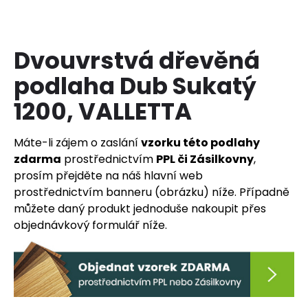
a
j
í
Dvouvrstvá dřevěná
t
podlaha Dub Sukatý
?
1200, VALLETTA
Máte-li zájem o zaslání
vzorku této podlahy
zdarma
prostřednictvím
PPL či Zásilkovny
,
HLEDAT
prosím přejděte na náš hlavní web
prostřednictvím banneru (obrázku) níže. Případně
můžete daný produkt jednoduše nakoupit přes
D
objednávkový formulář níže.
o
p
o
r
u