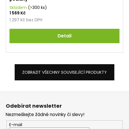
Skladem
(>300 ks)
1 569 Kč
1 297 Kč bez DPH
Detail
ZOBRAZIT VŠECHNY SOUVISEJÍCÍ PRODUKTY
Z
á
Odebírat newsletter
p
Nezmeškejte žádné novinky či slevy!
a
t
E-mail