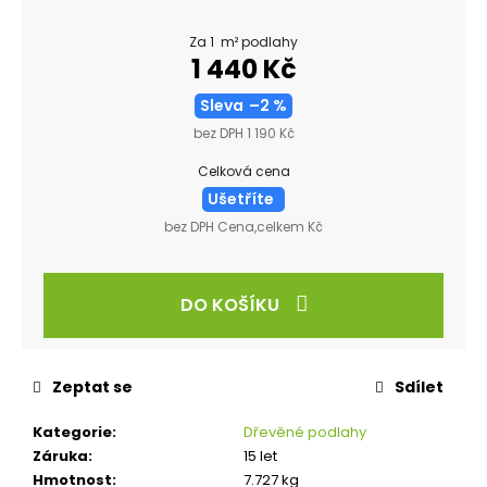
Za 1 m² podlahy
1 440 Kč
Sleva
–2 %
bez DPH 1 190 Kč
Celková cena
Ušetříte
bez DPH Cena,celkem Kč
DO KOŠÍKU
Zeptat se
Sdílet
Kategorie
:
Dřevěné podlahy
Záruka
:
15 let
Hmotnost
:
7.727 kg