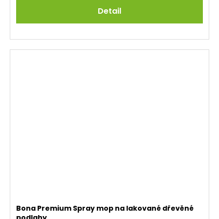
Detail
Bona Premium Spray mop na lakované dřevěné
podlahy