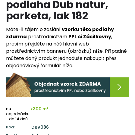
podlaha Dub natur,
a
parketa, lak 182
j
í
Máte-li zájem o zaslání
vzorku této podlahy
t
zdarma
prostřednictvím
PPL či Zásilkovny
,
?
prosím přejděte na náš hlavní web
prostřednictvím banneru (obrázku) níže. Případně
můžete daný produkt jednoduše nakoupit přes
objednávkový formulář níže.
HLEDAT
D
o
p
na
>300 m²
objednávku
o
- do 14 dnů
r
Kód:
DRV086
u