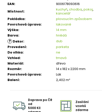
EAN
:
9006178093616
kuchyň
,
chodba
,
pokoj
,
Místnost
:
kancelář
Pokládka
:
plovoucím způsobem
Povrchová úprava
:
lakované
Výška
:
14 mm
Barva
:
hnědá
?
dub
Dekor
:
Provedení
:
parketa
Do vlhka
:
ne
Vzhled
:
tmavá
Materiál
:
dřevo
Rozměr
:
14 x 182 x 2200 mm
Povrchová úprava
:
Lak
Balení
:
2,402 m²
Doprava po ČR
Zasílání
od
vzorků
5000 Kč
zdarma
zdarma