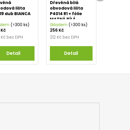
evěná
Dřevěná bílá
odová lišta
obvodová lišta
19 dub BIANCA
P4014 R1 + fólie
j
MATNÁ BÍLÁ
adem
(>300 ks)
RAL9010
Skladem
(>300 ks)
 Kč
256 Kč
 Kč bez DPH
212 Kč bez DPH
Detail
Detail