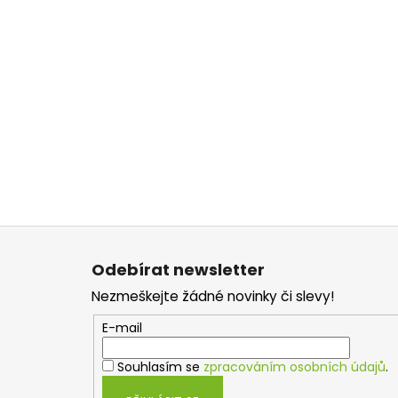
Z
á
Odebírat newsletter
p
Nezmeškejte žádné novinky či slevy!
a
t
E-mail
í
Souhlasím se
zpracováním osobních údajů
.