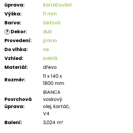
úprava
:
kartáčování
Výška
:
11 mm
Barva
:
béžová
Dekor
:
dub
?
Provedení
:
prkno
Do vlhka
:
ne
Vzhled
:
světlá
Materiál
:
dřevo
11 x 140 x
Rozměr
:
1800 mm
BIANCA
Povrchová
voskový
úprava
:
olej, kartáč,
V4
Balení
:
3,024 m²