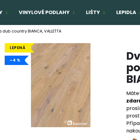
Y
VINYLOVÉ PODLAHY
LIŠTY
LEPIDLA
 dub country BIANCA, VALLETTA
Co potřebujete najít?
LEPENÁ
Dv
HLEDAT
–4 %
po
BI
Doporučujeme
Máte-
TŘÍVRSTVÁ DŘEVĚNÁ PODLAHA DUB
TŘÍVRSTVÁ DŘE
zda
ELEGANT CLICK 190
SUPERRUSTIC - 
prosí
1 803 Kč
2 166 Kč
prost
Původně:
2 160 Kč
Původně:
2 287
Přípa
nakou