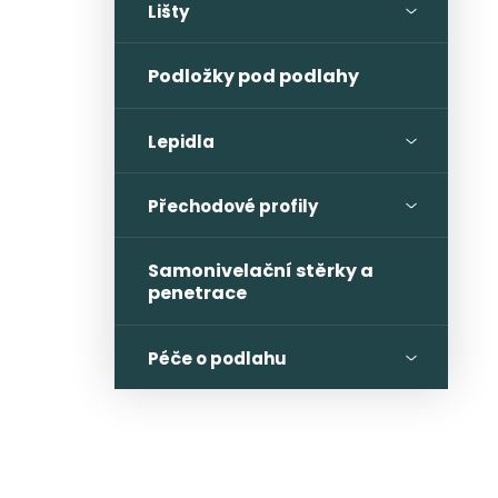
Lišty
Podložky pod podlahy
Lepidla
Přechodové profily
Samonivelační stěrky a
penetrace
Péče o podlahu