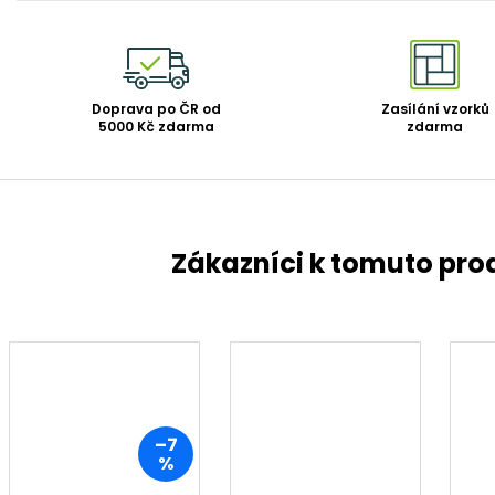
Doprava po ČR od
Zasílání vzorků
5000 Kč zdarma
zdarma
–7
%