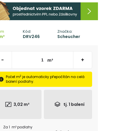
em
Kód:
Značka:
m²
DRV246
Scheucher
-
+
m²
2
Počet m
je automaticky přepočítán na celá
balení podlahy.
3,02
m²
tj.
1
balení
Za 1 m² podlahy