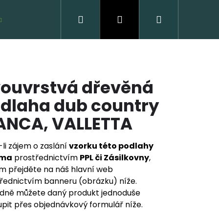
Hledat
Přihlášení
Nákupní
VZORKY ZDARMA
košík
ouvrstvá dřevěná
dlaha dub country
ANCA, VALLETTA
li zájem o zaslání
vzorku této podlahy
VĚNÁ PODLAHA DUB
rma
prostřednictvím
PPL či Zásilkovny
,
CLICK
m přejděte na náš hlavní web
řednictvím banneru (obrázku) níže.
 Kč
dně můžete daný produkt jednoduše
pit přes objednávkový formulář níže.