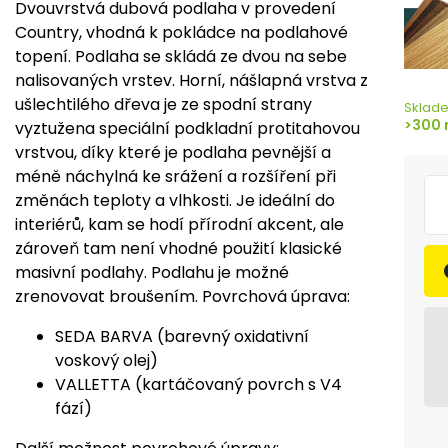
Dvouvrstvá dubová podlaha v provedení
Country, vhodná k pokládce na podlahové
topení. Podlaha se skládá ze dvou na sebe
nalisovaných vrstev. Horní, nášlapná vrstva z
ušlechtilého dřeva je ze spodní strany
Sklad
>300 
vyztužena speciální podkladní protitahovou
vrstvou, díky které je podlaha pevnější a
méně náchylná ke srážení a rozšíření při
změnách teploty a vlhkosti. Je ideální do
interiérů, kam se hodí přírodní akcent, ale
zároveň tam není vhodné použití klasické
masivní podlahy. Podlahu je možné
zrenovovat broušením. Povrchová úprava:
SEDA BARVA (barevný oxidativní
voskový olej)
VALLETTA (kartáčovaný povrch s V4
fází)