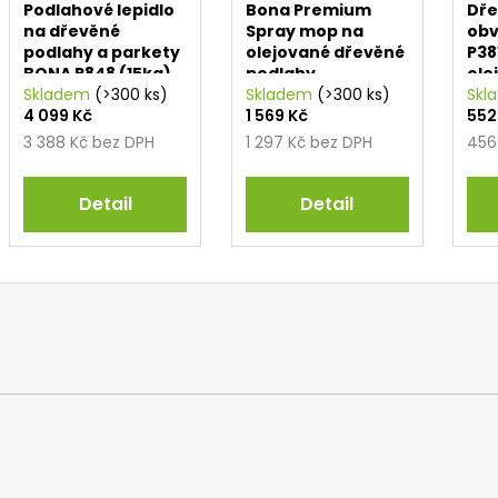
Podlahové lepidlo
Bona Premium
Dř
na dřevěné
Spray mop na
obv
podlahy a parkety
olejované dřevěné
P38
BONA R848 (15kg)
podlahy
ole
Skladem
(>300 ks)
Skladem
(>300 ks)
Skl
4 099 Kč
1 569 Kč
552
3 388 Kč bez DPH
1 297 Kč bez DPH
456
Detail
Detail