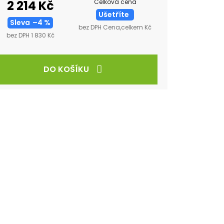
Celková cena
2 214 Kč
Ušetříte
Sleva
–4 %
bez DPH Cena,celkem Kč
bez DPH 1 830 Kč
DO KOŠÍKU