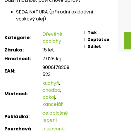
Další možnost povrchové úpravy:
SEDA NATURA (přírodní oxidativní
voskový olej)
Tisk
Dřevěné
Kategorie
:
Zeptat se
podlahy
Sdílet
Záruka
:
15 let
Hmotnost
:
7.028 kg
9006178269
EAN
:
523
kuchyň
,
chodba
,
Místnost
:
pokoj
,
kancelář
celoplošné
Pokládka
:
lepení
Povrchová
olejované
,