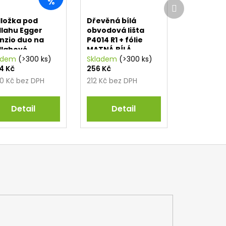
%
Další
produkt
ložka pod
Dřevěná bílá
lahu Egger
obvodová lišta
enzio duo na
P4014 R1 + fólie
lahové
MATNÁ BÍLÁ
ápění 1,5 mm
adem
(>300 ks)
RAL9010
Skladem
(>300 ks)
94 Kč
256 Kč
00 Kč bez DPH
212 Kč bez DPH
Detail
Detail