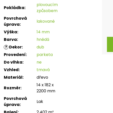
plovoucím
Pokládka
:
způsobem
Povrchová
lakované
úprava
:
Výška
:
14 mm
Barva
:
hnědá
Dekor
:
dub
?
Provedení
:
parketa
Do vlhka
:
ne
Vzhled
:
tmavá
Materiál
:
dřevo
14 x 182 x
Rozměr
:
2200 mm
Povrchová
Lak
úprava
:
Balení
:
2,402 m²