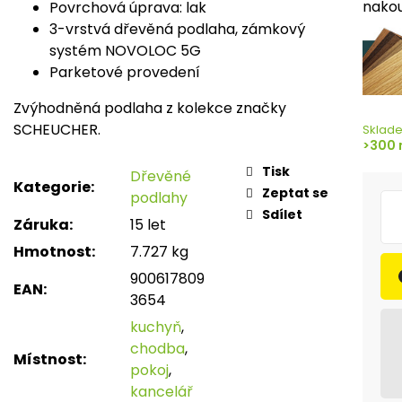
nakou
Povrchová úprava: lak
3-vrstvá dřevěná podlaha, zámkový
systém NOVOLOC 5G
Parketové provedení
Zvýhodněná podlaha z kolekce značky
SCHEUCHER.
Sklad
>300 
Tisk
Dřevěné
Kategorie
:
Zeptat se
podlahy
Sdílet
Záruka
:
15 let
Hmotnost
:
7.727 kg
900617809
EAN
:
3654
kuchyň
,
chodba
,
Místnost
:
pokoj
,
kancelář