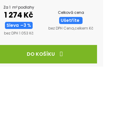
Za 1 m² podlahy
Celková cena
1 274 Kč
Ušetříte
Sleva
–3 %
bez DPH Cena,celkem Kč
bez DPH 1 053 Kč
DO KOŠÍKU