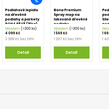
%
Podlahové lepidlo
Bona Premium
Pod
na dřevěné
Spray mop na
pod
podlahy a parkety
lakované dřevěné
Sil
BONA R848 (15kg)
podlahy
pod
Skladem
(>300 ks)
Skladem
(>300 ks)
vyt
Skl
4 099 Kč
1 569 Kč
1 6
3 388 Kč bez DPH
1 297 Kč bez DPH
1 4
Detail
Detail