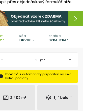
pit přes objednávkový formulář níže.
em
Kód:
Značka:
m²
DRV085
Scheucher
-
+
m²
2
Počet m
je automaticky přepočítán na celá
balení podlahy.
2,402
m²
tj.
1
balení