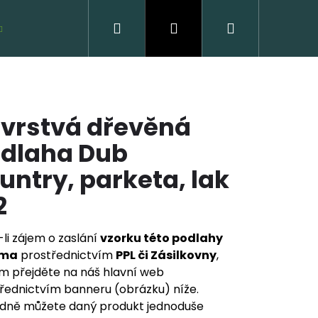
Hledat
Přihlášení
Nákupní
VZORKY ZDARMA
košík
ívrstvá dřevěná
dlaha Dub
untry, parketa, lak
2
VĚNÁ PODLAHA DUB
CLICK
li zájem o zaslání
vzorku této podlahy
rma
prostřednictvím
PPL či Zásilkovny
,
 Kč
m přejděte na náš hlavní web
řednictvím banneru (obrázku) níže.
dně můžete daný produkt jednoduše