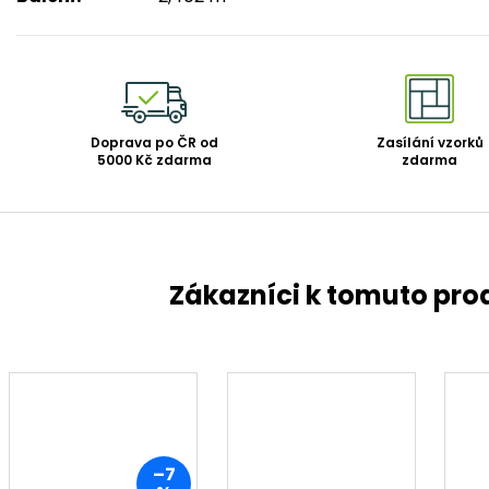
Doprava po ČR od
Zasílání vzorků
5000 Kč zdarma
zdarma
–7