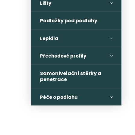
Lišty
Podložky pod podlahy
Lepidla
Přechodové profily
Samonivelační stěrky a
penetrace
Péče o podlahu