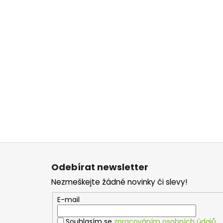
Z
á
Odebírat newsletter
p
Nezmeškejte žádné novinky či slevy!
a
t
E-mail
í
Souhlasím se
zpracováním osobních údajů
.