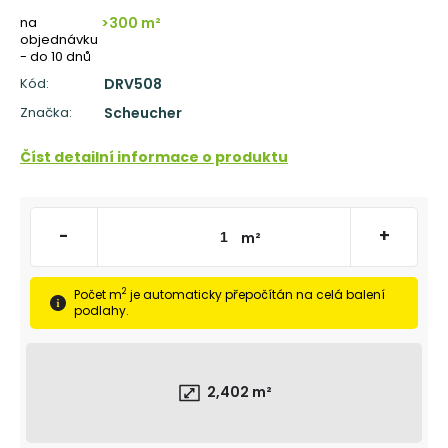
č
u
na
>300 m²
objednávku
j
- do 10 dnů
e
Kód:
DRV508
m
e
Značka:
Scheucher
TŘÍVRSTVÁ
Číst detailní informace o produktu
DŘEVĚNÁ
PODLAHA
DUB
RUSTICO
-
+
CLICK
m²
190
1
2
Počet m
je automaticky přepočítán na celá balení
682
podlahy.
Kč
Původně:
1
803
Kč
2,402
m²