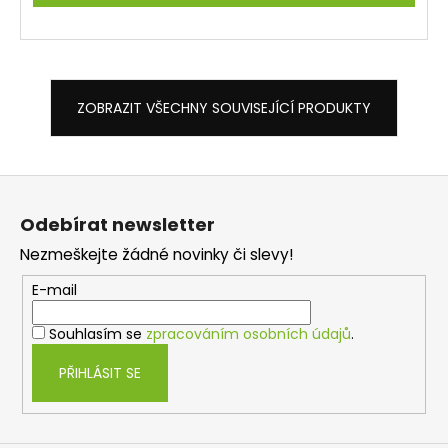
ZOBRAZIT VŠECHNY SOUVISEJÍCÍ PRODUKTY
Z
á
Odebírat newsletter
p
Nezmeškejte žádné novinky či slevy!
a
t
E-mail
í
Souhlasím se
zpracováním osobních údajů
.
PŘIHLÁSIT SE