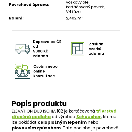
voskový olej,
Povrchová úprava
:
kartáčovaný povrch,
V4 fáze
Balení
:
2,402 m²
Doprava po ČR
Zasílání
od
vzorků
5000 Kč
zdarma
zdarma
Osobní nebo
online
konzultace
ELEVATION DUB ISCHIA 182 je kartáčovaná
třívrstvá
dřevěná podlaha
od výrobce
Scheucher
, kterou
lze pokládat
celoplošným lepením
nebo
plovoucím způsobem
. Tato podlaha je povrchově