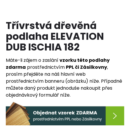
a
j
í
Třívrstvá dřevěná
t
podlaha ELEVATION
?
DUB ISCHIA 182
Máte-li zájem o zaslání
vzorku této podlahy
zdarma
prostřednictvím
PPL či Zásilkovny
,
HLEDAT
prosím přejděte na náš hlavní web
prostřednictvím banneru (obrázku) níže. Případně
můžete daný produkt jednoduše nakoupit přes
D
objednávkový formulář níže.
o
p
o
r
u