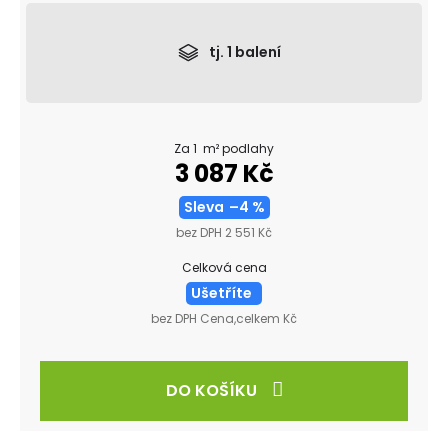
tj.
1
balení
Za 1 m² podlahy
3 087 Kč
Sleva
–4 %
bez DPH 2 551 Kč
Celková cena
Ušetříte
bez DPH Cena,celkem Kč
DO KOŠÍKU