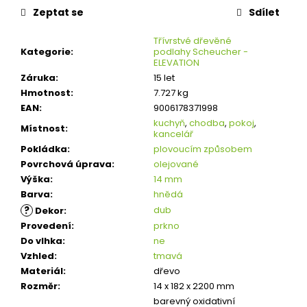
Zeptat se
Sdílet
Třívrstvé dřevěné
Kategorie
:
podlahy Scheucher -
ELEVATION
Záruka
:
15 let
Hmotnost
:
7.727 kg
EAN
:
9006178371998
kuchyň
,
chodba
,
pokoj
,
Místnost
:
kancelář
Pokládka
:
plovoucím způsobem
Povrchová úprava
:
olejované
Výška
:
14 mm
Barva
:
hnědá
?
dub
Dekor
:
Provedení
:
prkno
Do vlhka
:
ne
Vzhled
:
tmavá
Materiál
:
dřevo
Rozměr
:
14 x 182 x 2200 mm
barevný oxidativní