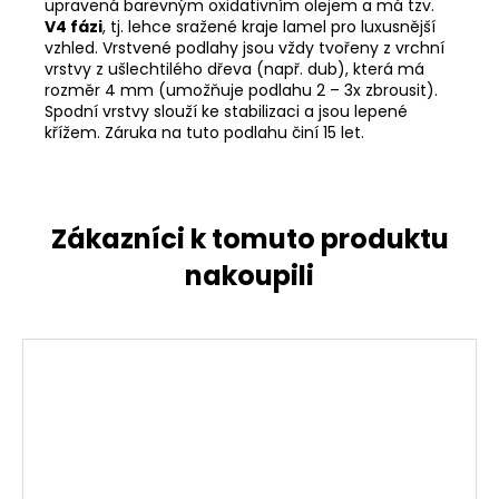
upravená barevným oxidativním olejem a má tzv.
V4 fázi
, tj. lehce sražené kraje lamel pro luxusnější
vzhled. Vrstvené podlahy jsou vždy tvořeny z vrchní
vrstvy z ušlechtilého dřeva (např. dub), která má
rozměr 4 mm (umožňuje podlahu 2 – 3x zbrousit).
Spodní vrstvy slouží ke stabilizaci a jsou lepené
křížem. Záruka na tuto podlahu činí 15 let.