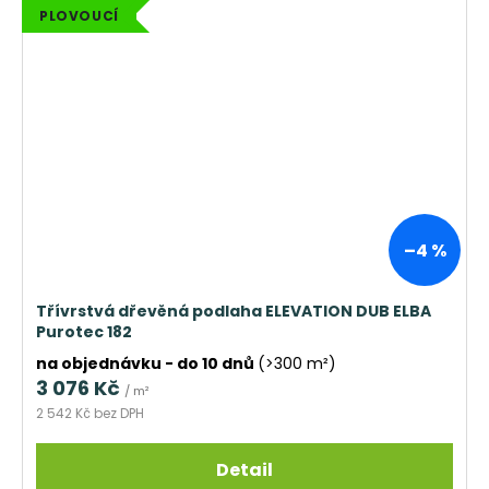
PLOVOUCÍ
–4 %
Třívrstvá dřevěná podlaha ELEVATION DUB ELBA
Purotec 182
na objednávku - do 10 dnů
(>300 m²)
3 076 Kč
/ m²
2 542 Kč bez DPH
Detail