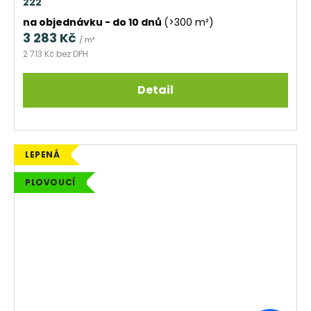
222
na objednávku - do 10 dnů
(>300 m²)
3 283 Kč
/ m²
2 713 Kč bez DPH
Detail
LEPENÁ
PLOVOUCÍ