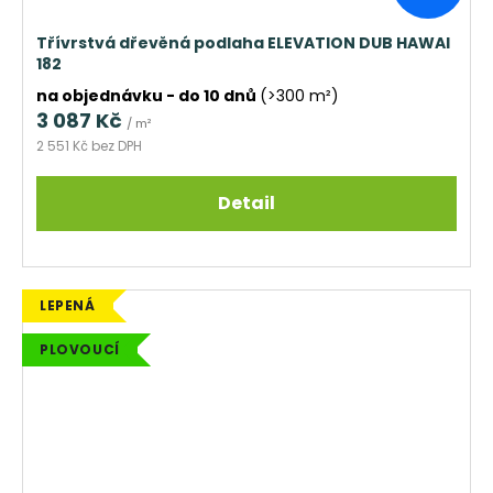
Třívrstvá dřevěná podlaha ELEVATION DUB HAWAI
182
na objednávku - do 10 dnů
(>300 m²)
3 087 Kč
/ m²
2 551 Kč bez DPH
Detail
LEPENÁ
PLOVOUCÍ