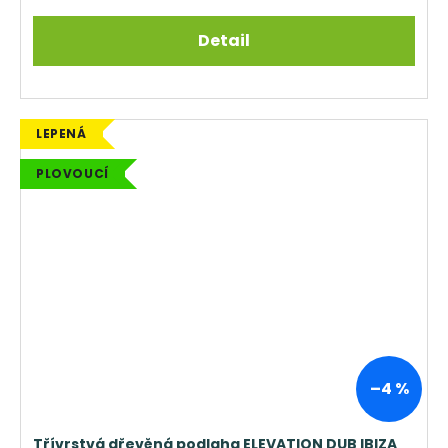
Detail
LEPENÁ
PLOVOUCÍ
–4 %
Třívrstvá dřevěná podlaha ELEVATION DUB IBIZA