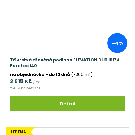
–4 %
Třívrstvá dřevěná podlaha ELEVATION DUB IBIZA
Purotec 140
na objednávku - do 10 dnů
(>300 m²)
2 915 Kč
/ m²
2 409 Kč bez DPH
Detail
LEPENÁ