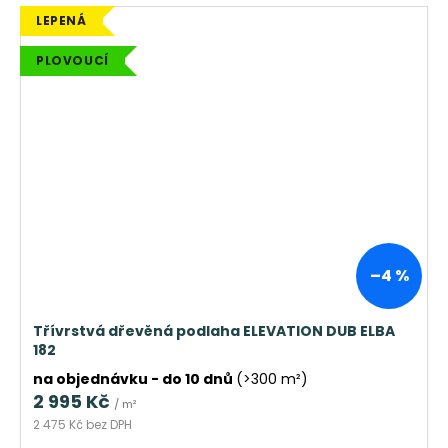
LEPENÁ
PLOVOUCÍ
–4 %
Třívrstvá dřevěná podlaha ELEVATION DUB ELBA
182
na objednávku - do 10 dnů
(>300 m²)
2 995 Kč
/ m²
2 475 Kč bez DPH