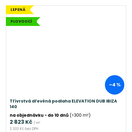
LEPENÁ
PLOVOUCÍ
–4 %
Třívrstvá dřevěná podlaha ELEVATION DUB IBIZA
140
na objednávku - do 10 dnů
(>300 m²)
2 823 Kč
/ m²
2 333 Kč bez DPH