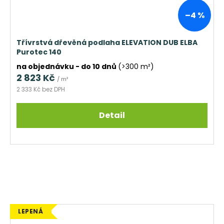
–4 %
Třívrstvá dřevěná podlaha ELEVATION DUB ELBA
Purotec 140
na objednávku - do 10 dnů
(>300 m²)
2 823 Kč
/ m²
2 333 Kč bez DPH
Detail
LEPENÁ