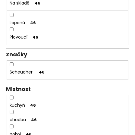
č
Na skladě
46
u
j
e
Lepená
46
m
e
Plovoucí
46
TŘÍVRSTVÁ
DŘEVĚNÁ
Značky
PODLAHA
DUB
SUPERRUSTIC
-
Scheucher
46
CLICK
2
Místnost
166
Kč
Původně:
2
kuchyň
46
287
Kč
chodba
46
pokoj
46