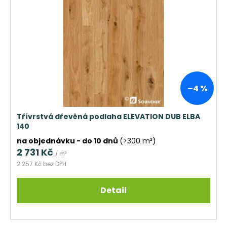
–4 %
Třívrstvá dřevěná podlaha ELEVATION DUB ELBA
140
na objednávku - do 10 dnů
(>300 m²)
2 731 Kč
/ m²
2 257 Kč bez DPH
Detail