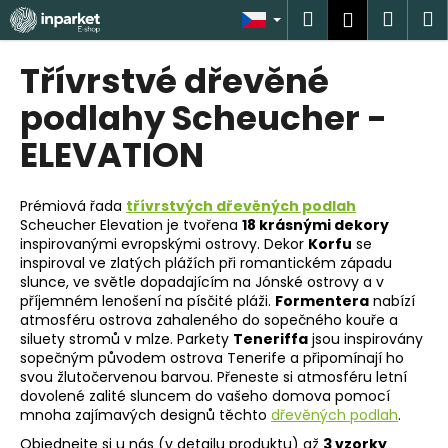
K
Přejít
Hledat
Náku
M
Přihlášen
na
o
obsah
Zpět
Zpět
košík
š
Třívrstvé dřevěné
í
C
podlahy Scheucher -
k
o
ELEVATION
p
o
Prémiová řada
třívrstvých dřevěných podlah
t
Scheucher Elevation je tvořena
18 krásnými dekory
ř
inspirovanými evropskými ostrovy. Dekor
Korfu
se
e
inspiroval ve zlatých plážích při romantickém západu
slunce, ve světle dopadajícím na Jónské ostrovy a v
b
příjemném lenošení na písčité pláži.
Formentera
nabízí
u
atmosféru ostrova zahaleného do sopečného kouře a
j
siluety stromů v mlze. Parkety
Teneriffa
jsou inspirovány
sopečným původem ostrova Tenerife a připomínají ho
e
svou žlutočervenou barvou. Přeneste si atmosféru letní
t
dovolené zalité sluncem do vašeho domova pomocí
mnoha zajímavých designů těchto
dřevěných podlah
.
e
n
Objednejte si u nás (v detailu produktu) až
3 vzorky