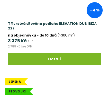
–4 %
Třívrstvá dřevěná podlaha ELEVATION DUB IBIZA
222
na objednávku - do 10 dnů
(>300 m²)
3 375 Kč
/ m²
2 789 Kč bez DPH
Detail
LEPENÁ
PLOVOUCÍ