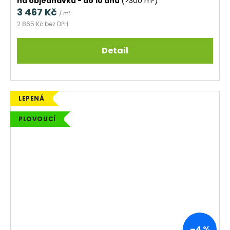
na objednávku - do 10 dnů
(>300 m²)
3 467 Kč
/ m²
2 865 Kč bez DPH
Detail
LEPENÁ
PLOVOUCÍ
–4 %