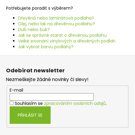
o
d
Potřebujete poradit s výběrem?
v
a
á
c
Dřevěná nebo laminátová podlaha?
n
í
Olej, nebo lak na dřevěnou podlahu?
í
Dub nebo buk?
p
Jak se správně starat o dřevěnou podlahu
r
Velké srovnání vinylových a dřevěných podlah
v
Jak vybrat barvu podlahy?
k
y
Z
v
á
Odebírat newsletter
ý
p
p
Nezmeškejte žádné novinky či slevy!
a
i
t
s
E-mail
í
u
Souhlasím se
zpracováním osobních údajů
.
PŘIHLÁSIT SE