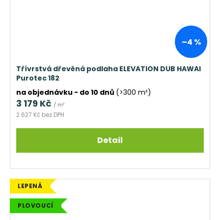
–4 %
Třívrstvá dřevěná podlaha ELEVATION DUB HAWAI
Purotec 182
na objednávku - do 10 dnů
(>300 m²)
3 179 Kč
/ m²
2 627 Kč bez DPH
Detail
LEPENÁ
PLOVOUCÍ