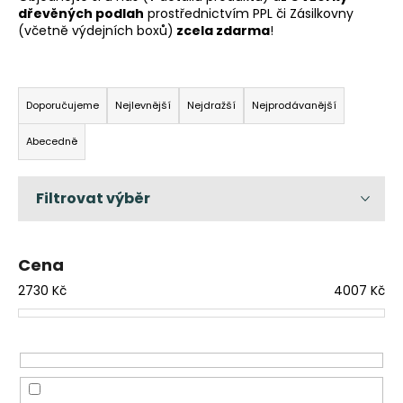
dřevěných podlah
prostřednictvím PPL či Zásilkovny
a
(včetně výdejních boxů)
zcela zdarma
!
j
í
Ř
t
a
Doporučujeme
Nejlevnější
Nejdražší
Nejprodávanější
?
z
Abecedně
e
n
í
HLEDAT
p
r
Cena
o
D
d
2730
Kč
4007
Kč
o
u
p
k
o
t
r
u
ů