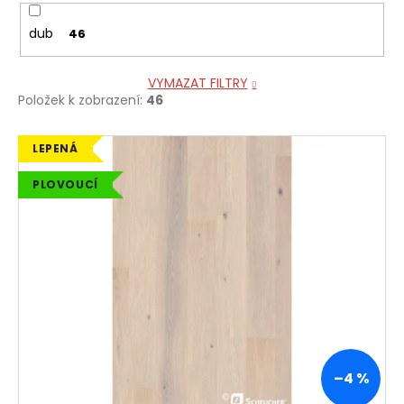
dub
46
VYMAZAT FILTRY
Položek k zobrazení:
46
V
LEPENÁ
ý
PLOVOUCÍ
p
i
s
p
r
o
d
u
k
–4 %
t