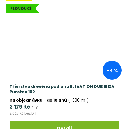
PLOVOUCÍ
–4 %
Třívrstvá dřevěná podlaha ELEVATION DUB IBIZA
Purotec 182
na objednávku - do 10 dnů
(>300 m²)
3 179 Kč
/ m²
2 627 Kč bez DPH
Detail