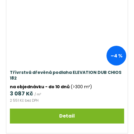
–4 %
Třívrstvá dřevěná podlaha ELEVATION DUB CHIOS
182
na objednávku - do 10 dnů
(>300 m²)
3 087 Kč
/ m²
2 551 Kč bez DPH
Detail