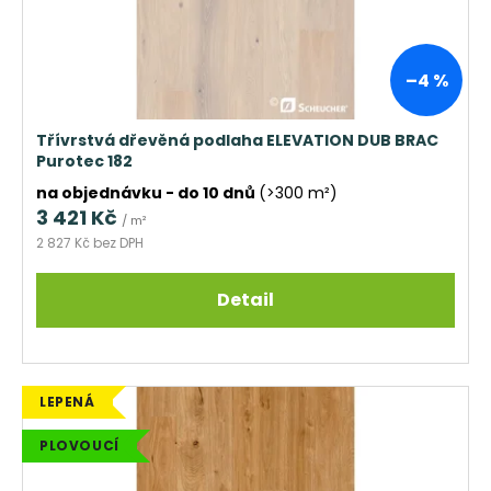
–4 %
Třívrstvá dřevěná podlaha ELEVATION DUB BRAC
Purotec 182
na objednávku - do 10 dnů
(>300 m²)
3 421 Kč
/ m²
2 827 Kč bez DPH
Detail
LEPENÁ
PLOVOUCÍ