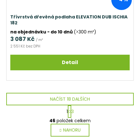
Třívrstvá dřevěná podlaha ELEVATION DUB ISCHIA
182
na objednávku - do 10 dnů
(>300 m²)
3 087 Kč
/ m²
2 551 Kč bez DPH
Detail
NAČÍST 18 DALŠÍCH
S
1
3
t
O
r
46
položek celkem
v
á
NAHORU
l
n
k
á