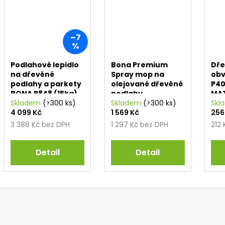
–7
%
Podlahové lepidlo
Bona Premium
Dře
na dřevěné
Spray mop na
obv
podlahy a parkety
olejované dřevěné
P40
BONA R848 (15kg)
podlahy
MAT
Skladem
(>300 ks)
Skladem
(>300 ks)
RAL
Skl
4 099 Kč
1 569 Kč
256
3 388 Kč bez DPH
1 297 Kč bez DPH
212
Detail
Detail