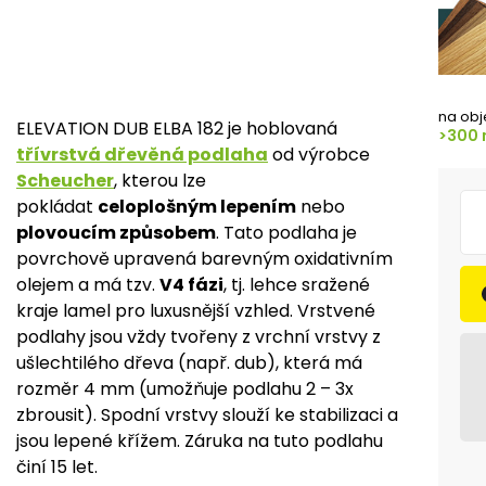
na obj
ELEVATION DUB ELBA 182 je hoblovaná
>300 
třívrstvá dřevěná podlaha
od výrobce
Scheucher
, kterou lze
pokládat
celoplošným lepením
nebo
plovoucím způsobem
. Tato podlaha je
povrchově upravená barevným oxidativním
olejem a má tzv.
V4 fázi
, tj. lehce sražené
kraje lamel pro luxusnější vzhled. Vrstvené
podlahy jsou vždy tvořeny z vrchní vrstvy z
ušlechtilého dřeva (např. dub), která má
rozměr 4 mm (umožňuje podlahu 2 – 3x
zbrousit). Spodní vrstvy slouží ke stabilizaci a
jsou lepené křížem. Záruka na tuto podlahu
činí 15 let.