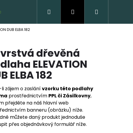
Hledat
Přihlášení
Nákupní
VZORKY ZDARMA
ION DUB ELBA 182
košík
ívrstvá dřevěná
dlaha ELEVATION
B ELBA 182
li zájem o zaslání
vzorku této podlahy
VĚNÁ PODLAHA DUB
rma
prostřednictvím
PPL či Zásilkovny
,
CLICK
m přejděte na náš hlavní web
řednictvím banneru (obrázku) níže.
 Kč
dně můžete daný produkt jednoduše
pit přes objednávkový formulář níže.