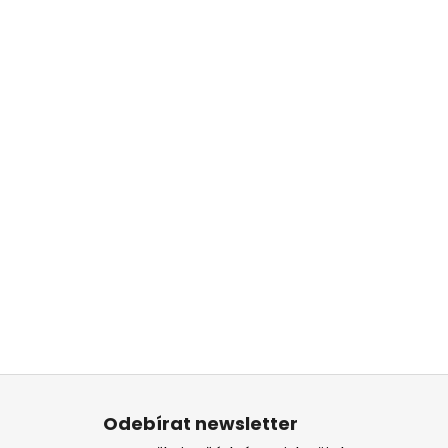
Z
á
Odebírat newsletter
p