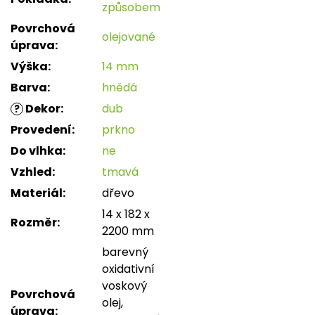
způsobem
Povrchová
olejované
úprava
:
Výška
:
14 mm
Barva
:
hnědá
Dekor
:
dub
?
Provedení
:
prkno
Do vlhka
:
ne
Vzhled
:
tmavá
Materiál
:
dřevo
14 x 182 x
Rozměr
:
2200 mm
barevný
oxidativní
voskový
Povrchová
olej,
úprava
: