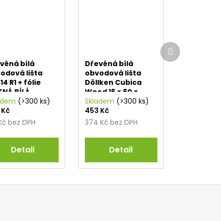
Další
produkt
věná bílá
Dřevěná bílá
odová lišta
obvodová lišta
14 R1 + fólie
Döllken Cubica
NÁ BÍLÁ
Wood 16 × 60 ×
9010
adem
(>300 ks)
2400 mm, masiv
Skladem
(>300 ks)
 Kč
453 Kč
 Kč bez DPH
374 Kč bez DPH
Detail
Detail