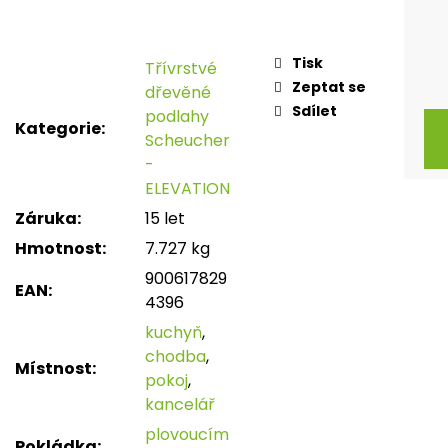
Tisk
Třívrstvé
Zeptat se
dřevěné
Sdílet
podlahy
Kategorie
:
Scheucher
-
ELEVATION
Záruka
:
15 let
Hmotnost
:
7.727 kg
900617829
EAN
:
4396
kuchyň
,
chodba
,
Místnost
:
pokoj
,
kancelář
plovoucím
Pokládka
: