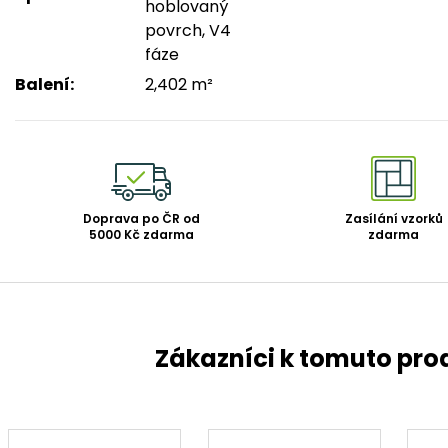
hoblovaný
povrch, V4
fáze
Balení
:
2,402 m²
Doprava po ČR od
Zasílání vzorků
5000 Kč zdarma
zdarma