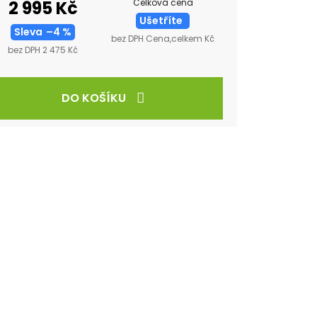
Celková cena
2 995 Kč
Ušetříte
Sleva
–4 %
bez DPH Cena,celkem Kč
bez DPH 2 475 Kč
DO KOŠÍKU