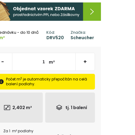
ednávku - do 10 dnů
Kód:
Značka:
m²
DRV520
Scheucher
-
+
m²
2
Počet m
je automaticky přepočítán na celá
balení podlahy.
2,402
m²
tj.
1
balení
Za 1 m² podlahy