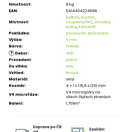
Hmotnost
:
8 kg
EAN
:
5414404224699
balkón
,
kuchyň
,
Místnost
:
koupelna/WC
,
chodba
,
pokoj
,
kancelář
Pokládka
:
plovoucím způsobem
Výška
:
5 mm
Barva
:
hnědá
?
dub
Dekor
:
Provedení
:
prkno
Do vlhka
:
ano
Vzhled
:
tmavá
Materiál
:
vinyl
Rozměr
:
4 + 1 x 176,6 x 1210 mm
V4 microspáry na
V4 microfáze
:
všech čtyřech stranách
Balení
:
1,709m²
Doprava po ČR
Zasílání
od