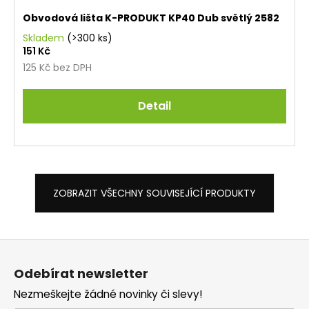
Obvodová lišta K-PRODUKT KP40 Dub světlý 2582
Skladem
(>300 ks)
151 Kč
125 Kč bez DPH
Detail
ZOBRAZIT VŠECHNY SOUVISEJÍCÍ PRODUKTY
Z
á
Odebírat newsletter
p
Nezmeškejte žádné novinky či slevy!
a