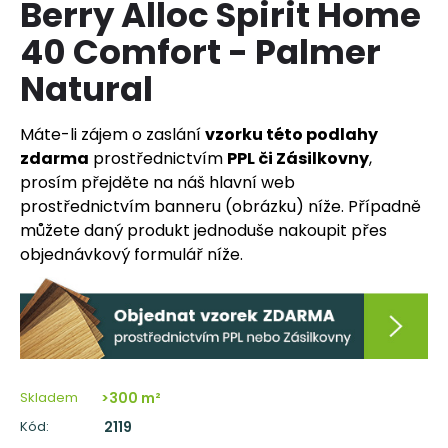
Berry Alloc Spirit Home
a
40 Comfort - Palmer
j
í
Natural
t
?
Máte-li zájem o zaslání
vzorku této podlahy
zdarma
prostřednictvím
PPL či Zásilkovny
,
prosím přejděte na náš hlavní web
prostřednictvím banneru (obrázku) níže. Případně
můžete daný produkt jednoduše nakoupit přes
HLEDAT
objednávkový formulář níže.
D
o
p
o
Skladem
>300 m²
r
u
Kód:
2119