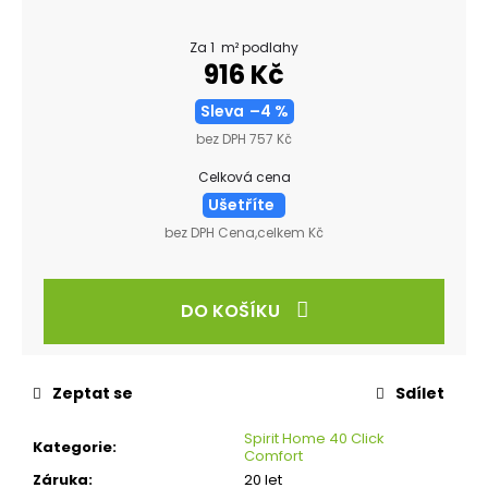
Za 1 m² podlahy
916 Kč
Sleva
–4 %
bez DPH 757 Kč
Celková cena
Ušetříte
bez DPH Cena,celkem Kč
DO KOŠÍKU
Zeptat se
Sdílet
Spirit Home 40 Click
Kategorie
:
Comfort
Záruka
:
20 let