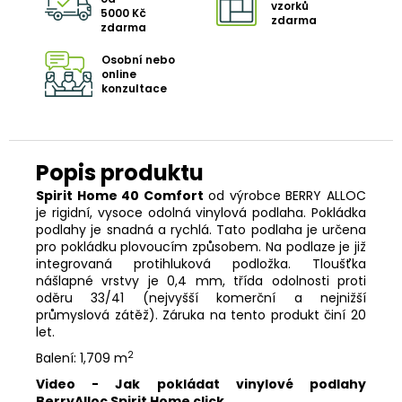
vzorků
5000 Kč
zdarma
zdarma
Osobní nebo
online
konzultace
Spirit Home 40 Comfort
od výrobce BERRY ALLOC
je rigidní, vysoce odolná vinylová podlaha. Pokládka
podlahy je snadná a rychlá. Tato podlaha je určena
pro pokládku plovoucím způsobem. Na podlaze je již
integrovaná protihluková podložka. Tloušťka
nášlapné vrstvy je 0,4 mm, třída odolnosti proti
oděru 33/41 (nejvyšší komerční a nejnižší
průmyslová zátěž). Záruka na tento produkt činí 20
let.
2
Balení: 1,709 m
Video - Jak pokládat vinylové podlahy
BerryAlloc Spirit Home click