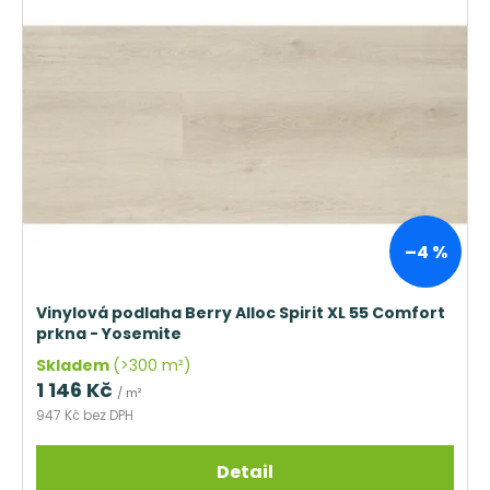
č
d
p
u
j
u
i
e
k
s
m
t
p
e
ů
r
o
DŘEVĚNÁ
OBVODOVÁ
d
LIŠTA
u
P3819
DUB
k
–4 %
NELAK
t
(BEZ
POVRCHOVÉ
ů
Vinylová podlaha Berry Alloc Spirit XL 55 Comfort
ÚPRAVY)
prkna - Yosemite
319
Kč
Skladem
(>300 m²)
1 146 Kč
/ m²
947 Kč bez DPH
Detail