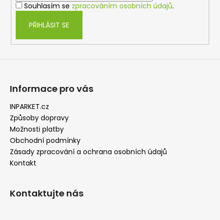
p
Souhlasím se
zpracováním osobních údajů
.
r
v
PŘIHLÁSIT SE
k
y
v
ý
p
i
Informace pro vás
s
u
INPARKET.cz
Způsoby dopravy
Možnosti platby
Obchodní podmínky
Zásady zpracování a ochrana osobních údajů
Kontakt
Kontaktujte nás