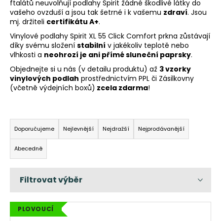
ftalátů neuvolňují podlahy Spirit žádné škodlivé látky do
a
vašeho ovzduší a jsou tak šetrné i k vašemu
zdraví
. Jsou
mj. držiteli
certifikátu A+
.
j
í
Vinylové podlahy
Spirit XL 55 Click Comfort prkna zůstávají
díky svému složení
stabilní
v jakékoliv teplotě nebo
t
vlhkosti a
neohrozí je ani přímé sluneční paprsky
.
?
Objednejte si u nás (v detailu produktu) až
3 vzorky
vinylových podlah
prostřednictvím PPL či Zásilkovny
(včetně výdejních boxů)
zcela zdarma
!
Ř
HLEDAT
a
Doporučujeme
Nejlevnější
Nejdražší
Nejprodávanější
z
Abecedně
e
D
n
o
p
í
o
p
r
r
V
PLOVOUCÍ
u
o
ý