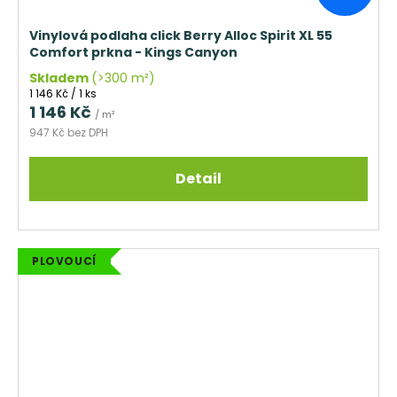
Vinylová podlaha click Berry Alloc Spirit XL 55
Comfort prkna - Kings Canyon
Skladem
(>300 m²)
Měrná
1 146 Kč / 1 ks
cena:
1 146 Kč
/ m²
947 Kč bez DPH
Detail
PLOVOUCÍ