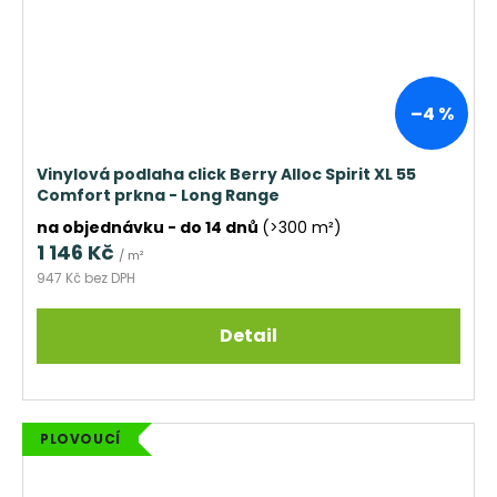
–4 %
Vinylová podlaha click Berry Alloc Spirit XL 55
Comfort prkna - Long Range
na objednávku - do 14 dnů
(>300 m²)
1 146 Kč
/ m²
947 Kč bez DPH
Detail
PLOVOUCÍ