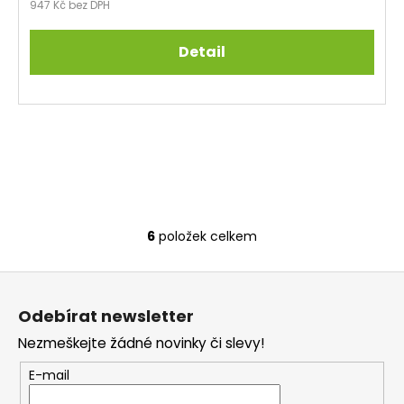
947 Kč bez DPH
Detail
6
položek celkem
O
v
Z
l
á
á
Odebírat newsletter
d
p
a
Nezmeškejte žádné novinky či slevy!
a
c
t
E-mail
í
í