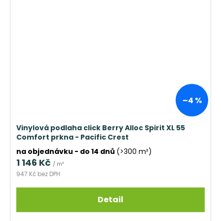
–4 %
Vinylová podlaha click Berry Alloc Spirit XL 55
Comfort prkna - Pacific Crest
na objednávku - do 14 dnů
(>300 m²)
1 146 Kč
/ m²
947 Kč bez DPH
Detail