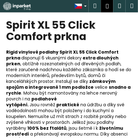
K
Přejít
Hledat
Náku
M
Přihlášen
na
o
obsah
Zpět
Zpět
košík
š
Spirit XL 55 Click
í
C
Comfort prkna
k
o
p
Rigid vinylové podlahy Spirit XL 55 Click Comfort
o
prkna
disponují 6 vkusnými dekory
extra dlouhých
prken
, obtížně rozeznatelných od dřevěných podlah,
t
které zaručeně nadchnou každého zákazníka a hodí se do
ř
moderních interiérů, především bytů, domů či
e
kancelářských prostor. Instalují se díky
zámkovým
spojům a integrované 1 mm podložce
velice
snadno a
b
rychle
. Mohou být
namontovány na lehce nerovný
u
povrch i na
podlahové
j
vytápění.
Jsou
rovněž
praktické
na údržbu a díky své
voděodolnosti mohou být položeny i do kuchyní a
e
koupelen. Nemusíte už mít strach z rozbité pračky nebo
t
zvýšené vlhkosti v prostorách.
Jelikož jsou podlahy
e
vyráběny
100% bez ftalátů
, jsou šetrné i k
životnímu
prostředí
a překonávají evropskou normu. Díky absenci
n