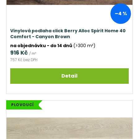
u
k
–4 %
t
ů
Vinylová podlaha click Berry Alloc Spirit Home 40
Comfort - Canyon Brown
na objednávku - do 14 dnů
(>300 m²)
916 Kč
/ m²
757 Kč bez DPH
Detail
PLOVOUCÍ