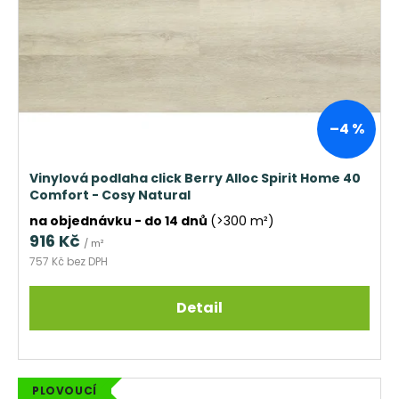
–4 %
Vinylová podlaha click Berry Alloc Spirit Home 40
Comfort - Cosy Natural
na objednávku - do 14 dnů
(>300 m²)
916 Kč
/ m²
757 Kč bez DPH
Detail
PLOVOUCÍ