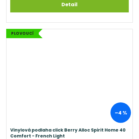
Detail
PLOVOUCÍ
–4 %
Vinylová podlaha click Berry Alloc Spirit Home 40
Comfort - French Light