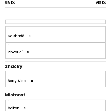
č
d
915
Kč
916
Kč
u
u
j
k
e
t
m
e
ů
Na skladě
8
TŘÍVRSTVÁ
DŘEVĚNÁ
PODLAHA
DUB
Plovoucí
8
SUPERRUSTIC
-
CLICK
Značky
2
166
Kč
Berry Alloc
8
Původně:
2
287
Místnost
Kč
balkón
8