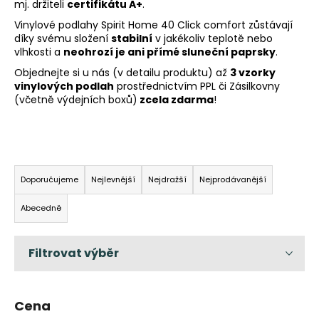
mj. držiteli
certifikátu A+
.
a
Vinylové podlahy Spirit Home 40 Click comfort zůstávají
j
díky svému složení
stabilní
v jakékoliv teplotě nebo
í
vlhkosti a
neohrozí je ani přímé sluneční paprsky
.
t
Objednejte si u nás (v detailu produktu) až
3 vzorky
vinylových podlah
prostřednictvím PPL či Zásilkovny
?
(včetně výdejních boxů)
zcela zdarma
!
Ř
HLEDAT
a
Doporučujeme
Nejlevnější
Nejdražší
Nejprodávanější
z
Abecedně
e
D
n
o
í
p
p
o
r
r
u
Cena
o