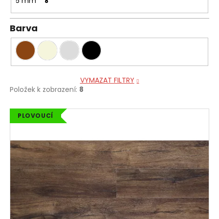
5 mm
8
Barva
VYMAZAT FILTRY
Položek k zobrazení:
8
V
PLOVOUCÍ
ý
p
i
s
p
r
o
d