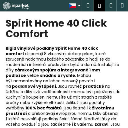
K
Přejít
Hledat
Náku
M
Přihlášen
na
o
obsah
Zpět
Zpět
košík
š
Spirit Home 40 Click
í
C
Comfort
k
o
p
Rigid vinylové podlahy Spirit Home 40 click
o
comfort
disponují 8 vkusnými dekory prken, které
zaručeně nadchnou každého zákazníka a hodí se do
t
moderních interiérů, především bytů a domů. Instalují se
ř
díky
zámkovým spojům a integrované 1 mm
e
podložce
velice
snadno a rychle
. Mohou
být
namontovány na lehce nerovný povrch i
b
na
podlahové vytápění.
Jsou
rovněž
praktické
na
u
údržbu a díky své voděodolnosti mohou být položeny i do
j
kuchyní a koupelen. Nemusíte už mít strach z rozbité
pračky nebo zvýšené vlhkosti.
Jelikož jsou podlahy
e
vyráběny
100% bez ftalátů
, jsou šetrné i k
životnímu
t
prostředí
a překonávají evropskou normu. Díky absenci
e
ftalátů neuvolňují podlahy Spirit žádné škodlivé látky do
vašeho ovzduší a jsou tak šetrné i k vašemu
zdraví
. Jsou
n