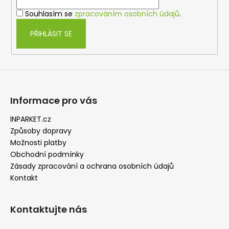
í
p
Souhlasím se
zpracováním osobních údajů
.
r
v
PŘIHLÁSIT SE
k
y
v
ý
p
i
Informace pro vás
s
u
INPARKET.cz
Způsoby dopravy
Možnosti platby
Obchodní podmínky
Zásady zpracování a ochrana osobních údajů
Kontakt
Kontaktujte nás