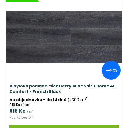
–4 %
Vinylová podlaha click Berry Alloc Spirit Home 40
Comfort - French Black
na objednávku - do 14 dnů
(>300 m²)
Měrná
916 Kč / 1 ks
cena:
916 Kč
/ m²
757 Kč bez DPH