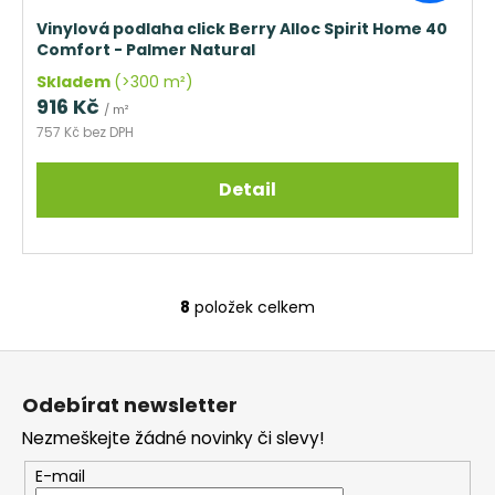
Vinylová podlaha click Berry Alloc Spirit Home 40
Comfort - Palmer Natural
Skladem
(>300 m²)
916 Kč
/ m²
757 Kč bez DPH
Detail
8
položek celkem
O
v
Z
l
á
á
Odebírat newsletter
d
p
a
Nezmeškejte žádné novinky či slevy!
a
c
t
E-mail
í