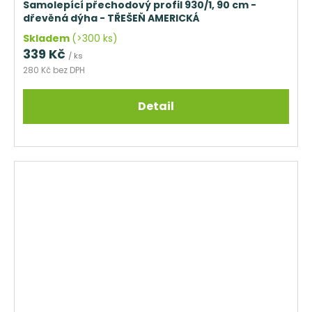
Samolepící přechodový profil 930/1, 90 cm -
dřevěná dýha - TŘEŠEŇ AMERICKÁ
Skladem
(>300 ks)
339 Kč
/ ks
280 Kč bez DPH
Detail