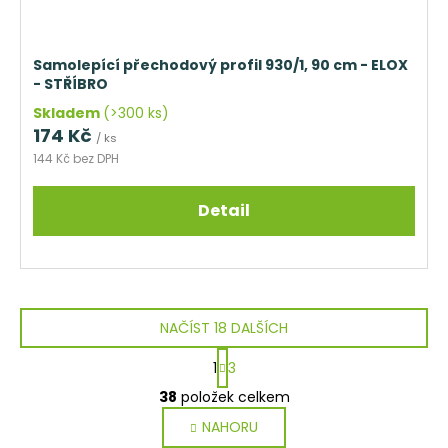
Samolepící přechodový profil 930/1, 90 cm - ELOX
- STŘÍBRO
Skladem
(>300 ks)
174 Kč
/ ks
144 Kč bez DPH
Detail
NAČÍST 18 DALŠÍCH
S
1
3
t
O
r
38
položek celkem
v
á
NAHORU
l
n