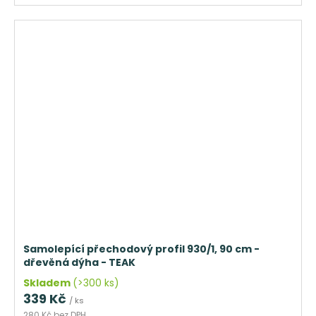
Samolepící přechodový profil 930/1, 90 cm -
dřevěná dýha - TEAK
Skladem
(>300 ks)
339 Kč
/ ks
280 Kč bez DPH