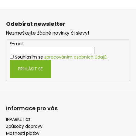
k
á
o
d
Z
v
a
á
á
c
Odebírat newsletter
n
p
í
í
Nezmeškejte žádné novinky či slevy!
p
a
r
t
E-mail
v
í
k
Souhlasím se
zpracováním osobních údajů
.
y
v
PŘIHLÁSIT SE
ý
p
i
s
u
Informace pro vás
INPARKET.cz
Způsoby dopravy
Možnosti platby