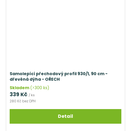
Samolepící přechodový profil 930/1, 90 cm -
dřevěná dýha - OŘECH
Skladem
(>300 ks)
339 Kč
/ ks
280 Kč bez DPH
Detail