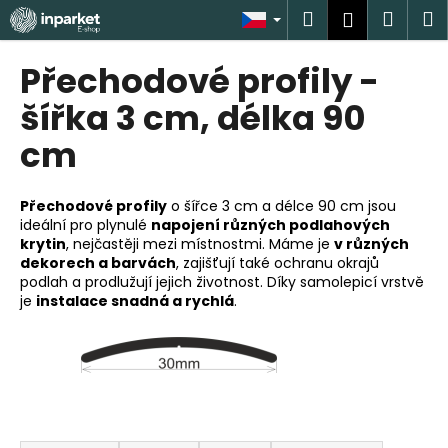
K
Přejít
Hledat
Náku
M
Přihlášen
na
o
obsah
Zpět
Zpět
košík
š
Přechodové profily -
í
C
šířka 3 cm, délka 90
k
o
cm
p
o
Přechodové profily
o šířce 3 cm a délce 90 cm jsou
t
ideální pro plynulé
napojení různých podlahových
ř
krytin
, nejčastěji mezi místnostmi. Máme je
v různých
e
dekorech a barvách
, zajišťují také ochranu okrajů
podlah a prodlužují jejich životnost. Díky samolepicí vrstvě
b
je
instalace snadná a rychlá
.
u
j
e
t
e
Ř
n