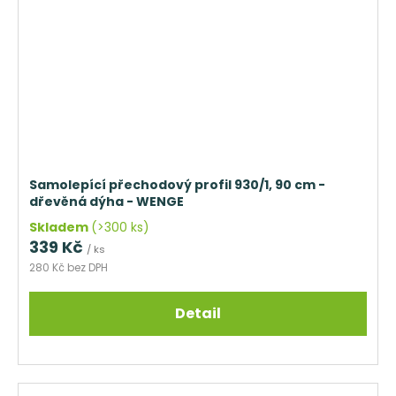
Samolepící přechodový profil 930/1, 90 cm -
dřevěná dýha - WENGE
Skladem
(>300 ks)
339 Kč
/ ks
280 Kč bez DPH
Detail