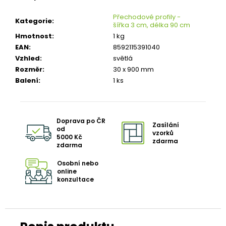
č
u
Přechodové profily -
Kategorie
:
j
šířka 3 cm, délka 90 cm
e
Hmotnost
:
1 kg
m
EAN
:
8592115391040
e
Vzhled
:
světlá
Rozměr
:
30 x 900 mm
TŘÍVRSTVÁ
Balení
:
1 ks
DŘEVĚNÁ
PODLAHA
DUB
ELEGANT
CLICK
Doprava po ČR
Zasílání
190
od
vzorků
5000 Kč
1
zdarma
zdarma
803
Kč
Osobní nebo
Původně:
online
2
konzultace
160
Kč