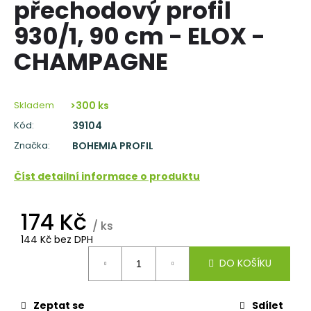
přechodový profil
a
930/1, 90 cm - ELOX -
j
í
CHAMPAGNE
t
?
Skladem
>300 ks
Kód:
39104
Značka:
BOHEMIA PROFIL
HLEDAT
Číst detailní informace o produktu
174 Kč
D
/ ks
o
144 Kč bez DPH
p
Měrná
DO KOŠÍKU
o
cena:
r
u
Zeptat se
Sdílet