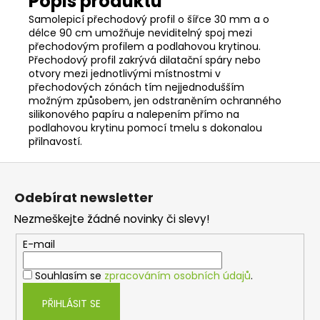
Samolepicí přechodový profil o šířce 30 mm a o
délce 90 cm umožňuje neviditelný spoj mezi
přechodovým profilem a podlahovou krytinou.
Přechodový profil zakrývá dilatační spáry nebo
otvory mezi jednotlivými místnostmi v
přechodových zónách tím nejjednodušším
možným způsobem, jen odstraněním ochranného
silikonového papíru a nalepením přímo na
podlahovou krytinu pomocí tmelu s dokonalou
přilnavostí.
Z
á
Odebírat newsletter
p
Nezmeškejte žádné novinky či slevy!
a
t
E-mail
í
Souhlasím se
zpracováním osobních údajů
.
PŘIHLÁSIT SE