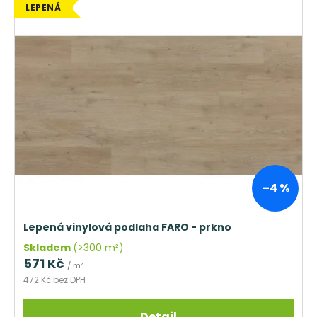
LEPENÁ
–4 %
Lepená vinylová podlaha FARO - prkno
Skladem
(>300 m²)
571 Kč
/ m²
472 Kč bez DPH
Detail