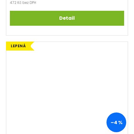
472 Kč bez DPH
Detail
LEPENÁ
–4 %