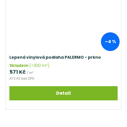
–4 %
Lepená vinylová podlaha PALERMO - prkno
Skladem
(>300 m²)
571 Kč
/ m²
472 Kč bez DPH
Detail