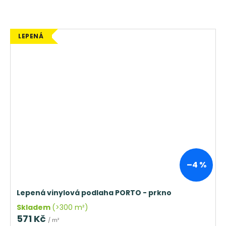
LEPENÁ
–4 %
Lepená vinylová podlaha PORTO - prkno
Skladem
(>300 m²)
571 Kč
/ m²