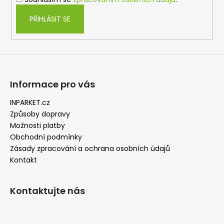
r
v
PŘIHLÁSIT SE
k
y
v
ý
p
i
Informace pro vás
s
u
INPARKET.cz
Způsoby dopravy
Možnosti platby
Obchodní podmínky
Zásady zpracování a ochrana osobních údajů
Kontakt
Kontaktujte nás