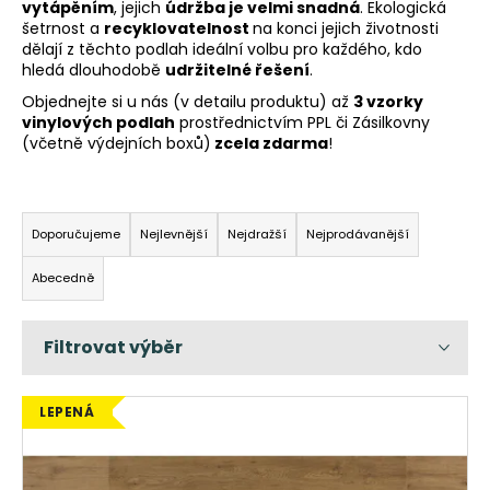
vytápěním
, jejich
údržba je velmi snadná
. Ekologická
a
šetrnost a
recyklovatelnost
na konci jejich životnosti
dělají z těchto podlah ideální volbu pro každého, kdo
j
hledá dlouhodobě
udržitelné řešení
.
í
Objednejte si u nás (v detailu produktu) až
3 vzorky
t
vinylových podlah
prostřednictvím PPL či Zásilkovny
?
(včetně výdejních boxů)
zcela zdarma
!
Ř
a
Doporučujeme
Nejlevnější
Nejdražší
Nejprodávanější
HLEDAT
z
Abecedně
e
n
í
D
o
p
p
r
V
LEPENÁ
o
o
ý
r
d
p
u