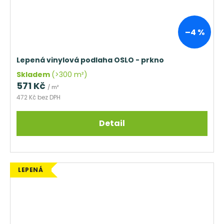
–4 %
Lepená vinylová podlaha OSLO - prkno
Skladem
(>300 m²)
571 Kč
/ m²
472 Kč bez DPH
Detail
LEPENÁ