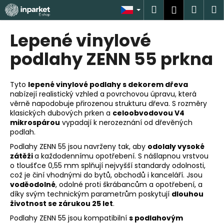
K
Přejít
Hledat
Náku
M
Přihlášen
na
o
obsah
Zpět
Zpět
košík
š
Lepené vinylové
í
C
podlahy ZENN 55 prkna
k
o
p
Tyto
lepené vinylové podlahy s dekorem dřeva
o
nabízejí realistický vzhled a povrchovou úpravu, která
věrně napodobuje přirozenou strukturu dřeva. S rozměry
t
klasických dubových prken a
celoobvodovou V4
ř
mikrospárou
vypadají k nerozeznání od dřevěných
e
podlah.
b
Podlahy ZENN 55 jsou navrženy tak, aby
odolaly vysoké
u
zátěži
a každodennímu opotřebení. S nášlapnou vrstvou
o tloušťce 0,55 mm splňují nejvyšší standardy odolnosti,
j
což je činí vhodnými do bytů, obchodů i kanceláří. Jsou
e
voděodolné
, odolné proti škrábancům a opotřebení, a
díky svým technickým parametrům poskytují
dlouhou
t
životnost se zárukou 25 let
.
e
Podlahy ZENN 55 jsou kompatibilní
s podlahovým
n