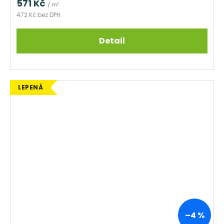
571 Kč
/ m²
472 Kč bez DPH
Detail
LEPENÁ
–4 %