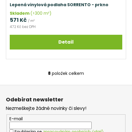
Lepená vinylová podlaha SORRENTO - prkno
Skladem
(>300 m²)
571 Kč
/ m²
472 Kč bez DPH
Detail
8
položek celkem
O
v
Z
l
á
á
Odebírat newsletter
d
p
a
Nezmeškejte žádné novinky či slevy!
a
c
t
E-mail
í
í
p
Souhlasím se
zpracováním osobních údajů
.