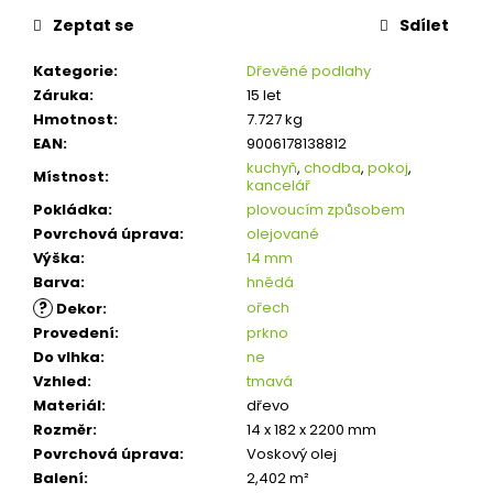
Zeptat se
Sdílet
Kategorie
:
Dřevěné podlahy
Záruka
:
15 let
Hmotnost
:
7.727 kg
EAN
:
9006178138812
kuchyň
,
chodba
,
pokoj
,
Místnost
:
kancelář
Pokládka
:
plovoucím způsobem
Povrchová úprava
:
olejované
Výška
:
14 mm
Barva
:
hnědá
?
ořech
Dekor
:
Provedení
:
prkno
Do vlhka
:
ne
Vzhled
:
tmavá
Materiál
:
dřevo
Rozměr
:
14 x 182 x 2200 mm
Povrchová úprava
:
Voskový olej
Balení
:
2,402 m²