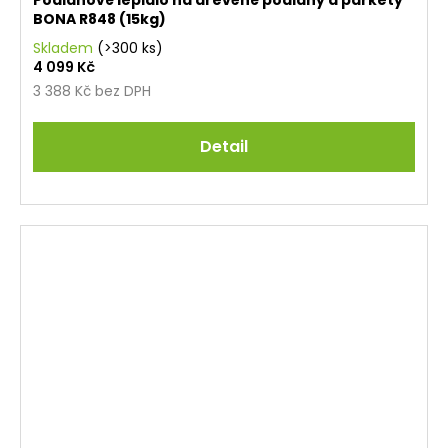
Podlahové lepidlo na dřevěné podlahy a parkety
BONA R848 (15kg)
Skladem
(>300 ks)
4 099 Kč
3 388 Kč bez DPH
Detail