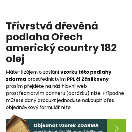
a
j
í
Třívrstvá dřevěná
t
podlaha Ořech
?
americký country 182
olej
HLEDAT
Máte-li zájem o zaslání
vzorku této podlahy
zdarma
prostřednictvím
PPL či Zásilkovny
,
prosím přejděte na náš hlavní web
prostřednictvím banneru (obrázku) níže. Případně
D
o
můžete daný produkt jednoduše nakoupit přes
p
objednávkový formulář níže.
o
r
u