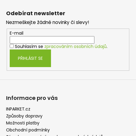
Z
á
Odebírat newsletter
p
Nezmeškejte žádné novinky či slevy!
a
t
E-mail
í
Souhlasím se
zpracováním osobních údajů
.
PŘIHLÁSIT SE
Informace pro vás
INPARKET.cz
Způsoby dopravy
Možnosti platby
Obchodní podmínky