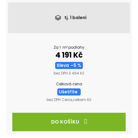
tj.
1
balení
Za 1 m² podlahy
4 191 Kč
Sleva
–5 %
bez DPH 3 464 Kč
Celková cena
Ušetříte
bez DPH Cena,celkem Kč
DO KOŠÍKU