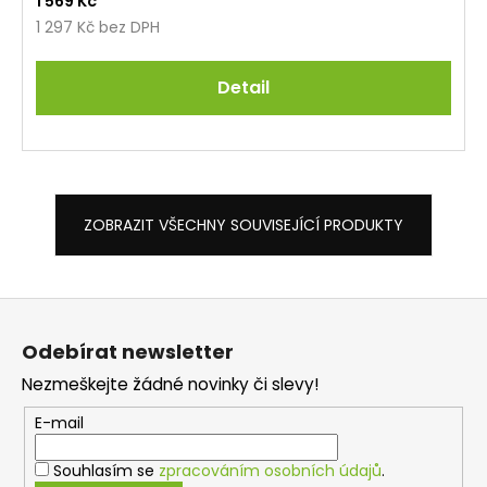
1 569 Kč
1 297 Kč bez DPH
Detail
ZOBRAZIT VŠECHNY SOUVISEJÍCÍ PRODUKTY
Z
á
Odebírat newsletter
p
Nezmeškejte žádné novinky či slevy!
a
t
E-mail
í
Souhlasím se
zpracováním osobních údajů
.