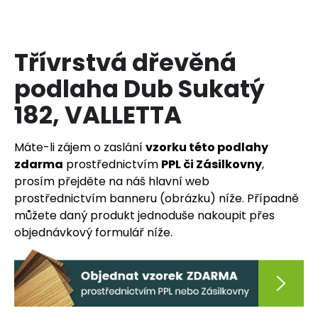
a
j
í
Třívrstvá dřevěná
t
podlaha Dub Sukatý
?
182, VALLETTA
Máte-li zájem o zaslání
vzorku této podlahy
zdarma
prostřednictvím
PPL či Zásilkovny
,
HLEDAT
prosím přejděte na náš hlavní web
prostřednictvím banneru (obrázku) níže. Případně
můžete daný produkt jednoduše nakoupit přes
D
objednávkový formulář níže.
o
p
o
r
u