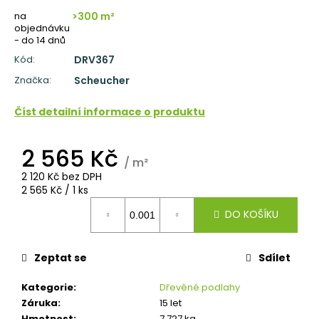
č
u
na
>300 m²
objednávku
j
- do 14 dnů
e
Kód:
DRV367
m
e
Značka:
Scheucher
TŘÍVRSTVÁ
Číst detailní informace o produktu
DŘEVĚNÁ
PODLAHA
DUB
2 565 Kč
SUPERRUSTIC
/ m²
-
2 120 Kč bez DPH
CLICK
Měrná
2 565 Kč / 1 ks
2
cena:
166
DO KOŠÍKU
Kč
Původně:
2
Zeptat se
Sdílet
287
Kč
Kategorie
:
Dřevěné podlahy
Záruka
:
15 let
Hmotnost
:
7.727 kg