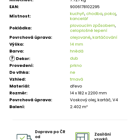
EAN
:
9006178102295
kuchyň
,
chodba
,
pokoj
,
Místnost
:
kancelář
plovoucím způsobem
,
Pokládka
:
celoplošné lepení
Povrchová úprava
:
olejované
,
kartáčování
Výška
:
14 mm
Barva
:
hnědá
?
dub
Dekor
:
Provedení
:
prkno
Do vlhka
:
ne
Vzhled
:
tmavá
Materiál
:
dřevo
Rozměr
:
14 x 182 x 2200 mm
Povrchová úprava
:
Voskový olej, kartáč, V4
Balení
:
2.402 m²
Doprava po ČR
Zasílání
od
vzorků