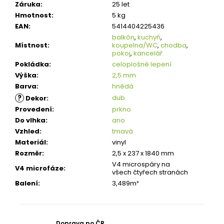
Záruka
:
25 let
Hmotnost
:
5 kg
EAN
:
5414404225436
balkón
,
kuchyň
,
Místnost
:
koupelna/WC
,
chodba
,
pokoj
,
kancelář
Pokládka
:
celoplošné lepení
Výška
:
2,5 mm
Barva
:
hnědá
?
dub
Dekor
:
Provedení
:
prkno
Do vlhka
:
ano
Vzhled
:
tmavá
Materiál
:
vinyl
Rozměr
:
2,5 x 237 x 1840 mm
V4 microspáry na
V4 microfáze
:
všech čtyřech stranách
Balení
:
3,489m²
Doprava po ČR