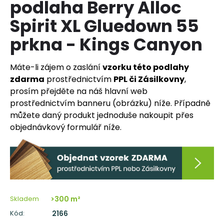
podlaha Berry Alloc
a
Spirit XL Gluedown 55
j
í
prkna - Kings Canyon
t
?
Máte-li zájem o zaslání
vzorku této podlahy
zdarma
prostřednictvím
PPL či Zásilkovny
,
prosím přejděte na náš hlavní web
prostřednictvím banneru (obrázku) níže. Případně
můžete daný produkt jednoduše nakoupit přes
HLEDAT
objednávkový formulář níže.
D
o
p
o
Skladem
>300 m²
r
u
Kód:
2166