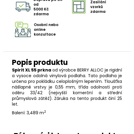
Zasílání
od
vzorků
5000 Kč
zdarma
zdarma
Osobní nebo
online
konzultace
Spirit XL 55 prkna
od výrobce BERRY ALLOC je rigidní
a vysoce odolná vinylová podlaha. Tato podlaha je
určena pro pokládku celoplošným lepením. Tloušťka
nášlapné vrstvy je 0,55 mm, třída odolnosti proti
oděru 33/42 (nejvyšší komerční a střední
průmyslová zátěž). Záruka na tento produkt činí 25
let.
2
Balení: 3,489 m