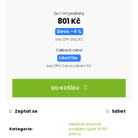
Za 1 m² podlahy
801 Kč
Sleva
–4 %
bez DPH 662 Kč
Celková cena
Ušetříte
bez DPH Cena,celkem Kč
DO KOŠÍKU
Zeptat se
Sdílet
Lepené vinylové
Kategorie
:
podlahy Spirit XL 55
prkna