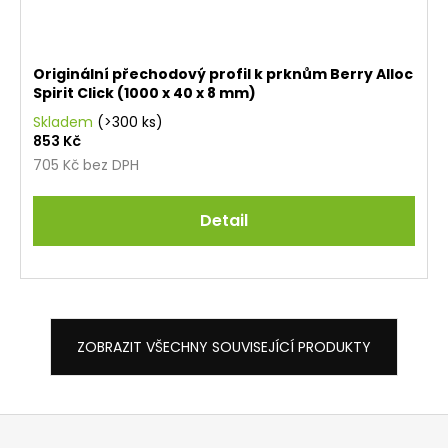
Originální přechodový profil k prknům Berry Alloc
Spirit Click (1000 x 40 x 8 mm)
Skladem
(>300 ks)
853 Kč
705 Kč bez DPH
Detail
ZOBRAZIT VŠECHNY SOUVISEJÍCÍ PRODUKTY
Z