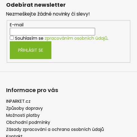
á
Odebírat newsletter
p
Nezmeškejte žádné novinky či slevy!
a
t
E-mail
í
Souhlasím se
zpracováním osobních údajů
.
PŘIHLÁSIT SE
Informace pro vás
INPARKET.cz
Způsoby dopravy
Možnosti platby
Obchodní podmínky
Zásady zpracování a ochrana osobních údajů
Kontakt