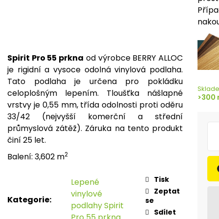
Přípa
nakou
Spirit Pro 55 prkna
od výrobce BERRY ALLOC
je rigidní a vysoce odolná vinylová podlaha.
Tato podlaha je určena pro pokládku
Sklad
celoplošným lepením. Tloušťka nášlapné
>300 
vrstvy je 0,55 mm, třída odolnosti proti oděru
33/42 (nejvyšší komerční a střední
průmyslová zátěž). Záruka na tento produkt
činí 25 let.
2
Balení: 3,602 m
Tisk
Lepené
Zeptat
vinylové
Kategorie
:
se
podlahy Spirit
Sdílet
Pro 55 prkna