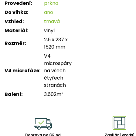
Provedení
:
prkno
Do vlhka
:
ano
Vzhled
:
tmavá
Materiál
:
vinyl
2,5 x 237 x
Rozměr
:
1520 mm
V4
microspáry
V4 microfáze
:
na všech
čtyřech
stranách
Balení
:
3,602m²
Doprava po ČR od
Zasílání vzorků