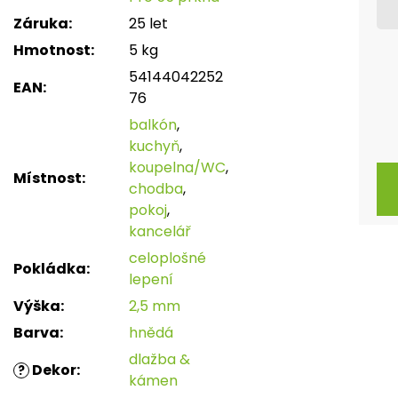
Záruka
:
25 let
Hmotnost
:
5 kg
54144042252
EAN
:
76
balkón
,
kuchyň
,
koupelna/WC
,
Místnost
:
chodba
,
pokoj
,
kancelář
celoplošné
Pokládka
:
lepení
Výška
:
2,5 mm
Barva
:
hnědá
dlažba &
Dekor
:
?
kámen