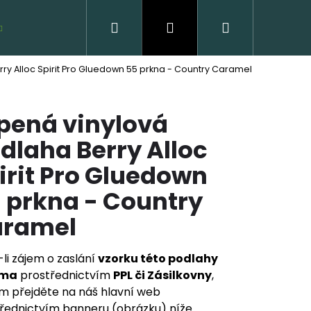
Hledat
Přihlášení
Nákupní
VZORKY ZDARMA
ry Alloc Spirit Pro Gluedown 55 prkna - Country Caramel
košík
pená vinylová
dlaha Berry Alloc
irit Pro Gluedown
 prkna - Country
VĚNÁ PODLAHA DUB
ramel
CLICK
li zájem o zaslání
vzorku této podlahy
 Kč
rma
prostřednictvím
PPL či Zásilkovny
,
m přejděte na náš hlavní web
řednictvím banneru (obrázku) níže.