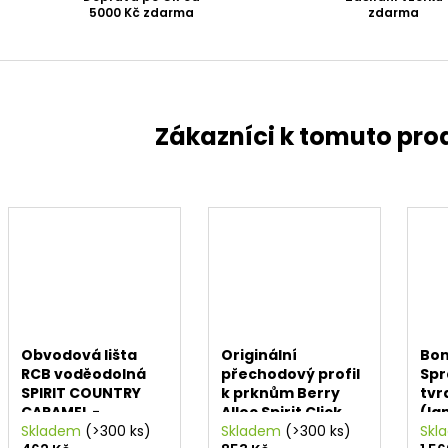
5000 Kč zdarma
zdarma
Obvodová lišta
Originální
Bo
RCB voděodolná
přechodový profil
Spr
SPIRIT COUNTRY
k prknům Berry
tvr
CARAMEL -
Alloc Spirit Click
(la
63002273
Skladem
(>300 ks)
(1000 x 40 x 8 mm)
Skladem
(>300 ks)
dla
Skl