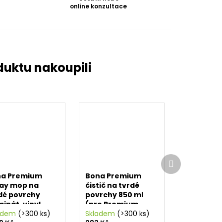
online konzultace
Další
produkt
na Premium
Bona Premium
ay mop na
čistič na tvrdé
dé povrchy
povrchy 850 ml
minát, vinyl,
(pro Premium
žba)
adem
(>300 ks)
Spray mop)
Skladem
(>300 ks)