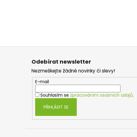
Z
á
Odebírat newsletter
p
Nezmeškejte žádné novinky či slevy!
a
t
E-mail
í
Souhlasím se
zpracováním osobních údajů
.
PŘIHLÁSIT SE