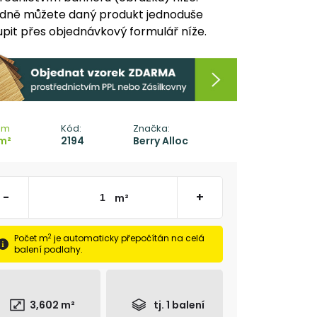
dně můžete daný produkt jednoduše
pit přes objednávkový formulář níže.
em
Kód:
Značka:
m²
2194
Berry Alloc
-
+
m²
2
Počet m
je automaticky přepočítán na celá
balení podlahy.
3,602
m²
tj.
1
balení