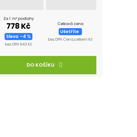
Za 1 m² podlahy
Celková cena
778 Kč
Ušetříte
Sleva
–4 %
bez DPH Cena,celkem Kč
bez DPH 643 Kč
DO KOŠÍKU