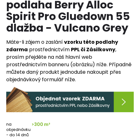
podlaha Berry Alloc
a
Spirit Pro Gluedown 55
j
í
dlažba - Vulcano Grey
t
?
Máte-li zájem o zaslání
vzorku této podlahy
zdarma
prostřednictvím
PPL či Zásilkovny
,
prosím přejděte na náš hlavní web
prostřednictvím banneru (obrázku) níže. Případně
můžete daný produkt jednoduše nakoupit přes
HLEDAT
objednávkový formulář níže.
D
o
p
o
na
>300 m²
r
objednávku
u
- do 14 dnů