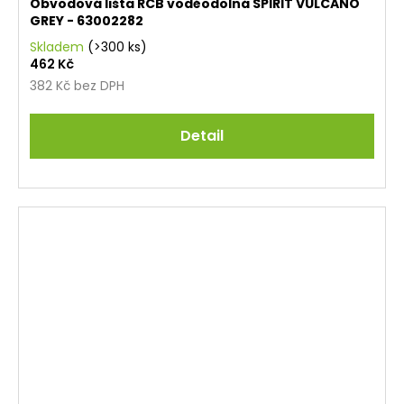
Obvodová lišta RCB voděodolná SPIRIT VULCANO
GREY - 63002282
Skladem
(>300 ks)
462 Kč
382 Kč bez DPH
Detail