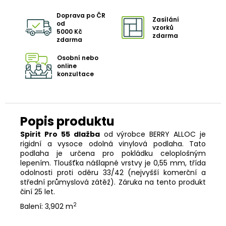
Doprava po ČR
Zasílání
od
vzorků
5000 Kč
zdarma
zdarma
Osobní nebo
online
konzultace
Spirit Pro 55 dlažba
od výrobce BERRY ALLOC je
rigidní a vysoce odolná vinylová podlaha. Tato
podlaha je určena pro pokládku celoplošným
lepením. Tloušťka nášlapné vrstvy je 0,55 mm, třída
odolnosti proti oděru 33/42 (nejvyšší komerční a
střední průmyslová zátěž). Záruka na tento produkt
činí 25 let.
2
Balení: 3,902 m