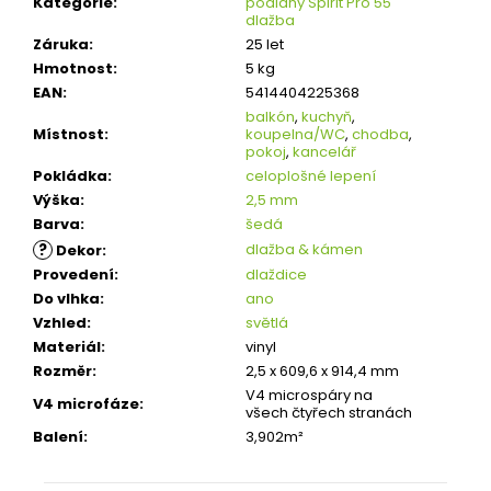
Kategorie
:
podlahy Spirit Pro 55
dlažba
Záruka
:
25 let
Hmotnost
:
5 kg
EAN
:
5414404225368
balkón
,
kuchyň
,
Místnost
:
koupelna/WC
,
chodba
,
pokoj
,
kancelář
Pokládka
:
celoplošné lepení
Výška
:
2,5 mm
Barva
:
šedá
?
dlažba & kámen
Dekor
:
Provedení
:
dlaždice
Do vlhka
:
ano
Vzhled
:
světlá
Materiál
:
vinyl
Rozměr
:
2,5 x 609,6 x 914,4 mm
V4 microspáry na
V4 microfáze
:
všech čtyřech stranách
Balení
:
3,902m²