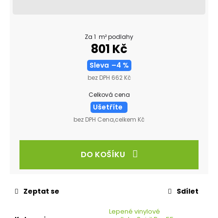
Za 1 m² podlahy
801 Kč
Sleva
–4 %
bez DPH 662 Kč
Celková cena
Ušetříte
bez DPH Cena,celkem Kč
DO KOŠÍKU
Zeptat se
Sdílet
Lepené vinylové