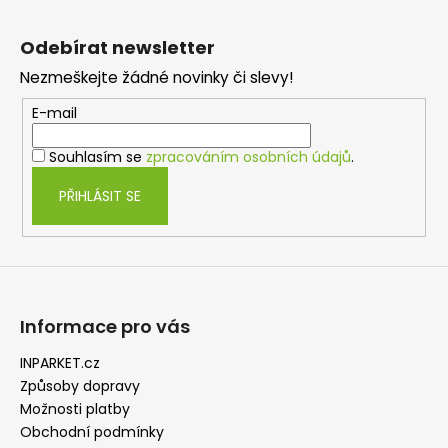
Z
á
Odebírat newsletter
p
Nezmeškejte žádné novinky či slevy!
a
t
E-mail
í
Souhlasím se
zpracováním osobních údajů
.
PŘIHLÁSIT SE
Informace pro vás
INPARKET.cz
Způsoby dopravy
Možnosti platby
Obchodní podmínky