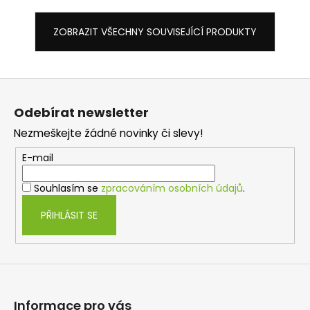
ZOBRAZIT VŠECHNY SOUVISEJÍCÍ PRODUKTY
Z
á
Odebírat newsletter
p
Nezmeškejte žádné novinky či slevy!
a
t
E-mail
í
Souhlasím se
zpracováním osobních údajů
.
PŘIHLÁSIT SE
Informace pro vás