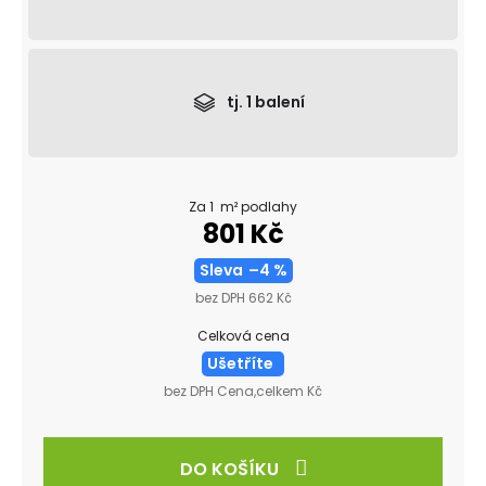
tj.
1
balení
Za 1 m² podlahy
801 Kč
Sleva
–4 %
bez DPH 662 Kč
Celková cena
Ušetříte
bez DPH Cena,celkem Kč
DO KOŠÍKU