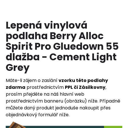
a
j
í
Lepená vinylová
t
podlaha Berry Alloc
?
Spirit Pro Gluedown 55
dlažba - Cement Light
Grey
HLEDAT
Máte-li zájem o zaslání
vzorku této podlahy
zdarma
prostřednictvím
PPL či Zásilkovny
,
D
prosím přejděte na náš hlavní web
o
prostřednictvím banneru (obrázku) níže. Případně
p
můžete daný produkt jednoduše nakoupit přes
o
objednávkový formulář níže.
r
u