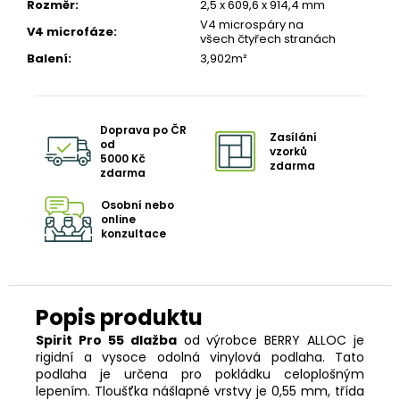
Rozměr
:
2,5 x 609,6 x 914,4 mm
V4 microspáry na
V4 microfáze
:
všech čtyřech stranách
Balení
:
3,902m²
Doprava po ČR
Zasílání
od
vzorků
5000 Kč
zdarma
zdarma
Osobní nebo
online
konzultace
Spirit Pro 55 dlažba
od výrobce BERRY ALLOC je
rigidní a vysoce odolná vinylová podlaha. Tato
podlaha je určena pro pokládku celoplošným
lepením. Tloušťka nášlapné vrstvy je 0,55 mm, třída