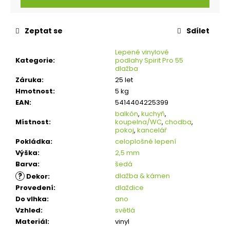
Zeptat se
Sdílet
Lepené vinylové
Kategorie
:
podlahy Spirit Pro 55
dlažba
Záruka
:
25 let
Hmotnost
:
5 kg
EAN
:
5414404225399
balkón
,
kuchyň
,
Místnost
:
koupelna/WC
,
chodba
,
pokoj
,
kancelář
Pokládka
:
celoplošné lepení
Výška
:
2,5 mm
Barva
:
šedá
?
dlažba & kámen
Dekor
:
Provedení
:
dlaždice
Do vlhka
:
ano
Vzhled
:
světlá
Materiál
:
vinyl