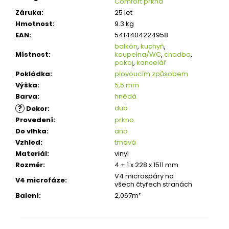
Comfort prkna
Záruka
:
25 let
Hmotnost
:
9.3 kg
EAN
:
5414404224958
balkón
,
kuchyň
,
Místnost
:
koupelna/WC
,
chodba
,
pokoj
,
kancelář
Pokládka
:
plovoucím způsobem
Výška
:
5,5 mm
Barva
:
hnědá
?
dub
Dekor
:
Provedení
:
prkno
Do vlhka
:
ano
Vzhled
:
tmavá
Materiál
:
vinyl
Rozměr
:
4 + 1 x 228 x 1511 mm
V4 microspáry na
V4 microfáze
:
všech čtyřech stranách
Balení
:
2,067m²