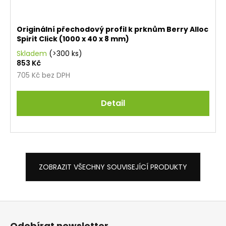
Originální přechodový profil k prknům Berry Alloc
Spirit Click (1000 x 40 x 8 mm)
Skladem
(>300 ks)
853 Kč
705 Kč bez DPH
Detail
ZOBRAZIT VŠECHNY SOUVISEJÍCÍ PRODUKTY
Z
á
Odebírat newsletter