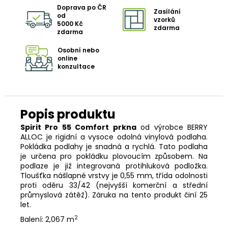
Doprava po ČR
Zasílání
od
vzorků
5000 Kč
zdarma
zdarma
Osobní nebo
online
konzultace
Spirit Pro 55 Comfort prkna
od výrobce BERRY
ALLOC je rigidní a vysoce odolná vinylová podlaha.
Pokládka podlahy je snadná a rychlá. Tato podlaha
je určena pro pokládku plovoucím způsobem. Na
podlaze je již integrovaná protihluková podložka.
Tloušťka nášlapné vrstvy je 0,55 mm, třída odolnosti
proti oděru 33/42 (nejvyšší komerční a střední
průmyslová zátěž). Záruka na tento produkt činí 25
let.
2
Balení: 2,067 m