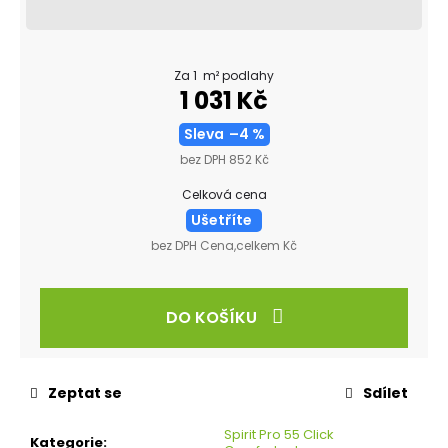
Za 1 m² podlahy
1 031 Kč
Sleva
–4 %
bez DPH 852 Kč
Celková cena
Ušetříte
bez DPH Cena,celkem Kč
DO KOŠÍKU
Zeptat se
Sdílet
Spirit Pro 55 Click
Kategorie
: