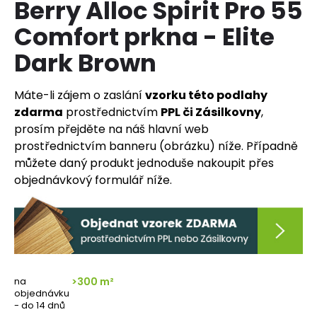
Berry Alloc Spirit Pro 55
a
Comfort prkna - Elite
j
í
Dark Brown
t
?
Máte-li zájem o zaslání
vzorku této podlahy
zdarma
prostřednictvím
PPL či Zásilkovny
,
prosím přejděte na náš hlavní web
prostřednictvím banneru (obrázku) níže. Případně
můžete daný produkt jednoduše nakoupit přes
HLEDAT
objednávkový formulář níže.
D
o
p
o
na
>300 m²
r
objednávku
u
- do 14 dnů