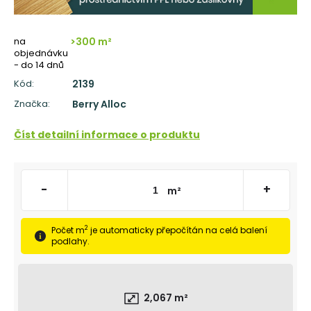
č
u
j
na
>300 m²
e
objednávku
m
- do 14 dnů
e
Kód:
2139
Značka:
Berry Alloc
TŘÍVRSTVÁ
DŘEVĚNÁ
PODLAHA
Číst detailní informace o produktu
DUB
ELEGANT
CLICK
190
-
+
m²
1
803
Kč
Původně:
2
Počet m
je automaticky přepočítán na celá balení
2
podlahy.
160
Kč
2,067
m²