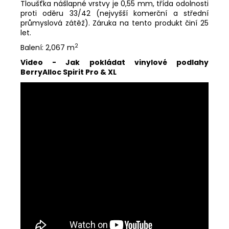
Tloušťka nášlapné vrstvy je 0,55 mm, třída odolnosti
proti oděru 33/42 (nejvyšší komerční a střední
průmyslová zátěž). Záruka na tento produkt činí 25
let.
2
Balení: 2,067 m
Video - Jak pokládat vinylové podlahy
BerryAlloc Spirit Pro & XL