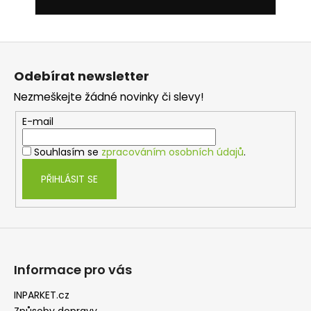
Z
á
Odebírat newsletter
p
Nezmeškejte žádné novinky či slevy!
a
t
E-mail
í
Souhlasím se
zpracováním osobních údajů
.
PŘIHLÁSIT SE
Informace pro vás
INPARKET.cz
Způsoby dopravy