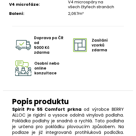
V4 microspáry na
V4 microfáze
:
všech čtyřech stranách
Balení
:
2,067m²
Doprava po ČR
Zasílání
od
vzorků
5000 Kč
zdarma
zdarma
Osobní nebo
online
konzultace
Spirit Pro 55 Comfort prkna
od výrobce BERRY
ALLOC je rigidní a vysoce odolná vinylová podlaha.
Pokládka podlahy je snadná a rychlá. Tato podlaha
je určena pro pokládku plovoucím způsobem. Na
podlaze je již integrovaná protihluková podložka.