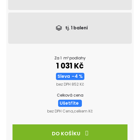
tj.
1
balení
Za 1 m² podlahy
1 031 Kč
Sleva
–4 %
bez DPH 852 Kč
Celková cena
Ušetříte
bez DPH Cena,celkem Kč
DO KOŠÍKU