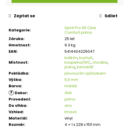
Zeptat se
Sdílet
Spirit Pro 55 Click
Kategorie
:
Comfort prkna
Záruka
:
25 let
Hmotnost
:
9.3 kg
EAN
:
5414404225047
balkón
,
kuchyň
,
Místnost
:
koupelna/WC
,
chodba
,
pokoj
,
kancelář
Pokládka
:
plovoucím způsobem
Výška
:
5,5 mm
Barva
:
hnědá
?
dub
Dekor
:
Provedení
:
prkno
Do vlhka
:
ano
Vzhled
:
tmavá
Materiál
:
vinyl
Rozměr
:
4 + 1 x 228 x 1511 mm