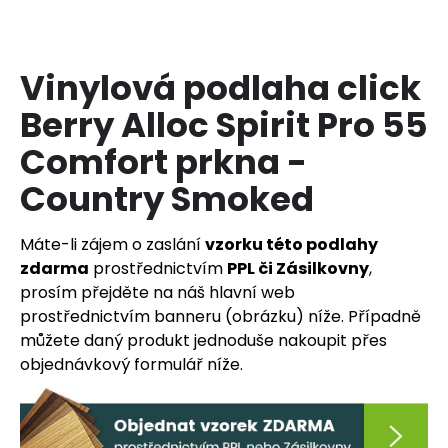
a
j
í
Vinylová podlaha click
t
Berry Alloc Spirit Pro 55
?
Comfort prkna -
Country Smoked
HLEDAT
Máte-li zájem o zaslání
vzorku této podlahy
zdarma
prostřednictvím
PPL či Zásilkovny
,
prosím přejděte na náš hlavní web
prostřednictvím banneru (obrázku) níže. Případně
D
o
můžete daný produkt jednoduše nakoupit přes
p
objednávkový formulář níže.
o
r
u