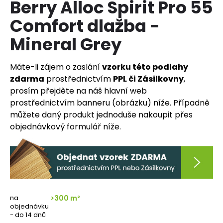
Berry Alloc Spirit Pro 55
a
Comfort dlažba -
j
í
Mineral Grey
t
?
Máte-li zájem o zaslání
vzorku této podlahy
zdarma
prostřednictvím
PPL či Zásilkovny
,
prosím přejděte na náš hlavní web
prostřednictvím banneru (obrázku) níže. Případně
můžete daný produkt jednoduše nakoupit přes
HLEDAT
objednávkový formulář níže.
D
o
p
o
na
>300 m²
r
objednávku
u
- do 14 dnů