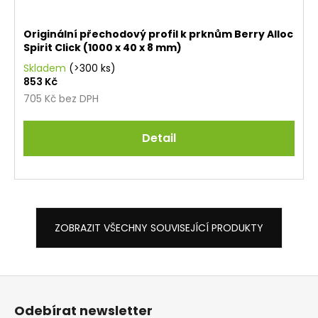
Originální přechodový profil k prknům Berry Alloc
Spirit Click (1000 x 40 x 8 mm)
Skladem
(>300 ks)
853 Kč
705 Kč bez DPH
Detail
ZOBRAZIT VŠECHNY SOUVISEJÍCÍ PRODUKTY
Z
á
Odebírat newsletter