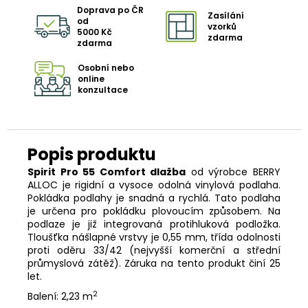
Doprava po ČR
Zasílání
od
vzorků
5000 Kč
zdarma
zdarma
Osobní nebo
online
konzultace
Spirit Pro 55 Comfort dlažba
od výrobce BERRY
ALLOC je rigidní a vysoce odolná vinylová podlaha.
Pokládka podlahy je snadná a rychlá. Tato podlaha
je určena pro pokládku plovoucím způsobem. Na
podlaze je již integrovaná protihluková podložka.
Tloušťka nášlapné vrstvy je 0,55 mm, třída odolnosti
proti oděru 33/42 (nejvyšší komerční a střední
průmyslová zátěž). Záruka na tento produkt činí 25
let.
2
Balení: 2,23 m