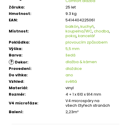
Comfort dlažba
Záruka
:
25 let
Hmotnost
:
9.3 kg
EAN
:
5414404225061
balkón
,
kuchyň
,
Místnost
:
koupelna/WC
,
chodba
,
pokoj
,
kancelář
Pokládka
:
plovoucím způsobem
Výška
:
5,5 mm
Barva
:
šedá
?
dlažba & kámen
Dekor
:
Provedení
:
dlaždice
Do vlhka
:
ano
Vzhled
:
světlá
Materiál
:
vinyl
Rozměr
:
4 + 1 x 610 x 914 mm
V4 microspáry na
V4 microfáze
:
všech čtyřech stranách
Balení
:
2,23m²